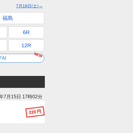
7月18日(土)→
福島
6R
12R
AI
6年7月15日 17時02分
220 円