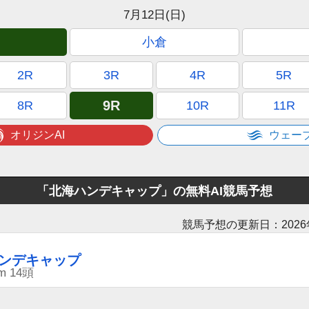
7月12日(日)
小倉
2R
3R
4R
5R
9R
8R
10R
11R
オリジンAI
ウェーブ
「
北海ハンデキャップ
」
の無料AI競馬予想
競馬予想の更新日：
202
ンデキャップ
m
14頭