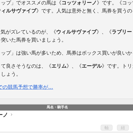
ャップ」でオススメの馬は《
コッツォリーノ
》です。《コッ
ウィルサヴァイブ
》です。人気は意外と無く、馬券を買うの
人気がズレているのが、《
ウィルサヴァイブ
》、《
ラブリー
を突いた馬券を買いましょう。
ャップ」は強い馬が多いため、馬券はボックス買いが良いか
して良さそうなのは、《
エリム
》、《
エーデル
》です。トリ
ましょう。
析での競馬予想で勝率が…
馬名・騎手名
ーノ
軸
紐