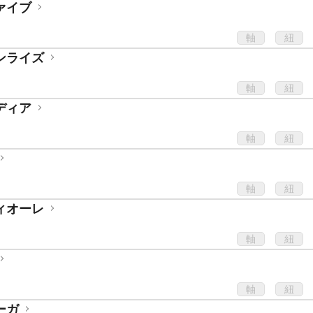
ァイブ
軸
紐
ンライズ
軸
紐
ディア
軸
紐
軸
紐
ィオーレ
軸
紐
[PR]田中さんを大富豪にするだけ
軸
紐
ーガ