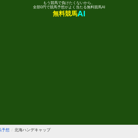
もう競馬で負けたくないから、
全部0円で競馬予想がよく当たる無料競馬AI
AI
無料競馬
馬予想
北海ハンデキャップ