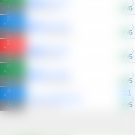
志摩ステークス
10R
5
芝
1600m
9頭
WIN
14:50
東京
5月15日
青竜ステークス
10R
5
ダート
1600m
13頭
WIN
15:00
新潟
5月15日
弥彦ステークス
11R
5
芝
1800m
10頭
WIN
15:20
中京
5月15日
栗東ステークス
11R
5
ダート
1400m
16頭
WIN
15:30
東京
G1
5月15日
ヴィクトリアマイル
11R
5
芝
1600m
18頭
WIN
15:40