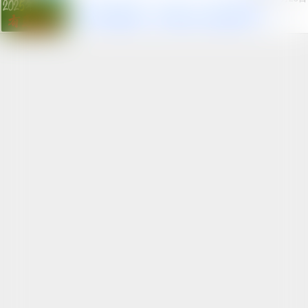
2025年最新版！有馬記念を徹底分析！！