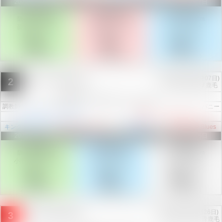
2022年04月24日
2022年03月20日
2021年11月27日
千里山特別
4歳以上1勝
3歳以上1勝
阪神 芝 2200m
阪神 芝 2400m
東京 芝 2400m
曇 稍重 5枠 5番
曇 稍重 4枠 4番
晴 良 2枠 2番
和田 竜二
和田 竜二
田辺 裕信
3位
1位
2位
/7頭
/7頭
/11頭
2:15.9 (先行)
2:30.1 (追込)
2:26.4 (差し)
5歳 (2017年02月07日)
2
サトノシャローム
牡馬
/
関西所属
/
鹿毛
馬名由来：冠名＋平和（へブライ語）
調教師：池江 泰寿
生産者：ノーザンファーム
馬主：サトミホースカンパニー
/
/
父馬：ロードカナロア
母馬：シャムロッカー
キングカメハメハ
レディブラッサム
OReilly
Bohemian Blues
2022年03月19日
2022年02月26日
2022年01月15日
淡路特別
4歳以上2勝
渥美特別
阪神 芝 2600m
阪神 芝 2400m
中京 芝 2000m
小雨 稍重 4枠 4番
晴 良 3枠 3番
晴 良 8枠 9番
酒井 学
団野 大成
団野 大成
3位
2位
4位
/9頭
/9頭
/10頭
2:39.6 (先行)
2:29.0 (逃げ)
2:01.2 (逃げ)
5歳 (2017年01月26日)
3
ダノンセレスタ
牡馬
/
関西所属
/
青鹿毛