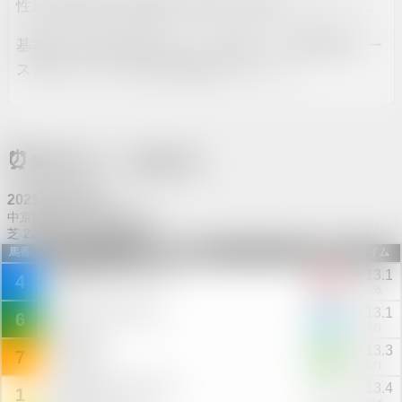
性別の優劣分析は最後に悩む時に参考にしましょう。
基本的に牡馬が有利なので、牝馬とセン馬が他のレー
スと比べてどうなのかを検討しましょう。
⏰
過去5年のレース結果一覧
2021年5月16日
中京競馬場 9R 寒狭川特別
芝 2200m 7頭 小雨 稍重
馬番
馬名・騎手名
順位
タイム
ペプチドオーキッド
1
2:13.1
4
富田 暁
3人気
追込
サトノシャローム
2
2:13.1
6
藤岡 康太
1人気
先行
マスラオ
3
2:13.3
7
幸 英明
5人気
先行
バイキングクラップ
4
2:13.4
1