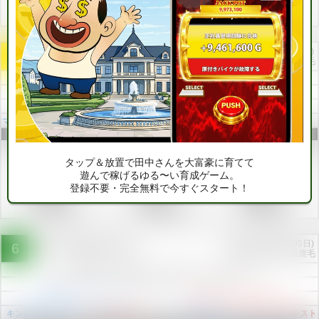
7位
6位
10位
/10頭
/16頭
/12頭
2:31.4 (差し)
1:59.7 (差し)
2:00.9 (追込)
5歳 (2017年04月28日)
5
メタルスパーク
セン馬
/
関東所属
/
芦毛
馬名由来：金属＋火花
調教師：菊川 正達
生産者：岡田スタツド
馬主：ディアレストクラブ
/
/
父馬：ジョーカプチーノ
母馬：トーセンイレイシャ
マンハッタンカフェ
ジョープシケ
Silver Hawk
イレイシャ
2022年04月24日
2022年03月27日
2022年03月21日
千里山特別
4歳以上2勝
4歳以上2勝
阪神 芝 2200m
中山 芝 1800m
中山 ダート 2400m
タップ＆放置で田中さんを大富豪に育てて
曇 稍重 1枠 1番
曇 重 3枠 3番
晴 稍重 8枠 12番
遊んで稼げるゆる〜い育成ゲーム。
菅原 明良
佐々木 大輔
佐々木 大輔
登録不要・完全無料で今すぐスタート！
5位
7位
9位
/7頭
/11頭
/12頭
2:16.7 (追込)
1:49.6 (追込)
2:38.6 (追込)
6歳 (2016年05月05日)
6
エレヴァルアスール
牡馬
/
関西所属
/
黒鹿毛
馬名由来：出世する、昇進する（西）＋冠名
調教師：鈴木 孝志
生産者：石川 栄一
馬主：アスール
/
/
父馬：ルーラーシップ
母馬：エスピナアスール
キングカメハメハ
エアグルーヴ
フジキセキ
リメインフォレスト