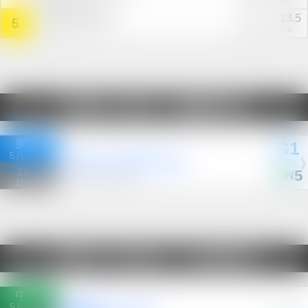
松若 風馬
2人気
逃げ
ブリーズスズカ
5
2:13.5
5
小沢 大仁
6人気
追込
🏁 競馬AIの要注目！
重賞競馬予想
東京
G1
5月15日
ヴィクトリアマイル
11R
5
芝
1600m
18頭
WIN
15:40
💴 競馬AIで夢を掴め！
WIN5競馬予想
中京
5月15日