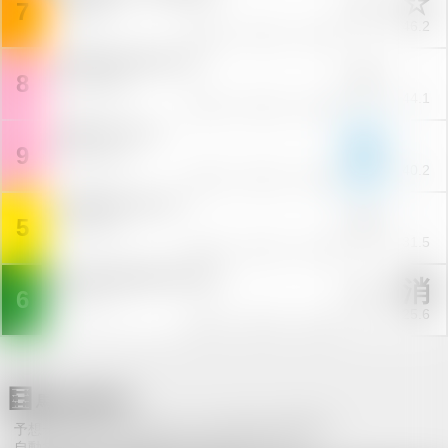
☆
5
7
斎藤 新
46.2
7.6倍
軸
紐
穴
タイセイコマンド
6
8
松若 風馬
44.1
8.1倍
軸
紐
穴
アルバーシャ
2
9
国分 優作
40.2
5.6倍
軸
紐
穴
メタルスパーク
9
5
柴山 雄一
31.5
35.2倍
軸
紐
穴
エレヴァルアスール
消
8
6
富田 暁
25.6
23.2倍
軸
紐
穴
🧮
馬券点数計算
予想一覧表の「軸」「紐」「穴」のボタンを押すと
自動でそれぞれの券種の点数が表示されます。