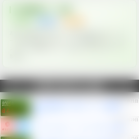
中京競馬場のコース傾向
芝・左回り
直線 413m
差しも有利
左回りで直線が約413mあり、最後に急坂があります。パワ
ーと持続力が求められるコースで、高松宮記念やチャンピオ
ンズカップが開催されます。芝は差しも決まりやすいコース
形態です。
📚 最新の
競馬予想上達記事
2026年5月21日
2026年最新版！日本ダービーを徹底分
析！！
2026年3月19日
「オリジンAI」と「ウェーブAI」の違い
2025年12月25日