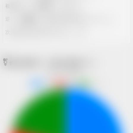
複勝率では
「先行馬」
に注目です！
逆に
「追込馬」
は活躍に期待出来ないでしょう。
次は性別の分析も見てみましょう▼
⚧
性別の同条件レース過去10年統計データ