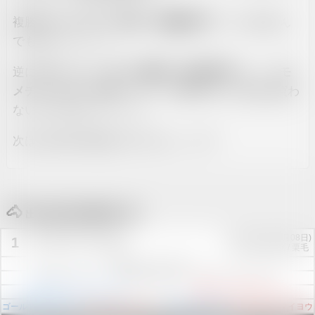
複勝率が高い騎手も
岩田 康誠 騎手
です。軸に選ん
でも良いでしょう。
逆に期待できない騎手は
嶋田 純次 騎手
です。
《モ
メチョッタ》
に騎乗します。好材料がない場合は買わ
ないほうが良いでしょう。
次は出走馬の情報も見てみましょう▼
🐴
出走馬の基本情報一覧
7歳 (2015年05月08日)
1
スターライトキス
牝馬
/
関東所属
/
栗毛
馬名由来：星の光のキス
調教師：新開 幸一
生産者：岡田スタツド
馬主：岡田 牧雄
/
/
父馬：スマートファルコン
母馬：ヴンダーゾンネ
ゴールドアリュール
ケイシュウハーブ
グラスワンダー
キョウエイタイヨウ