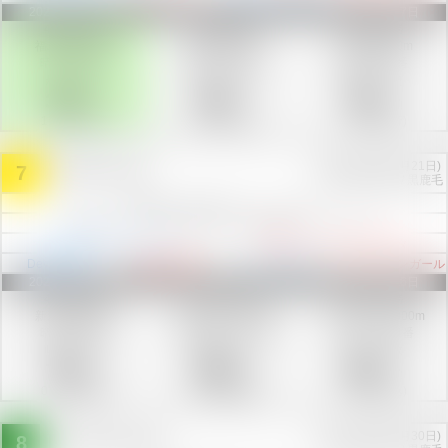
2022年04月23日
2022年04月17日
2022年03月27日
4歳以上1勝
医王寺特別
4歳以上1勝
福島 芝 1200m
福島 芝 1200m
中京 芝 1200m
晴 良 2枠 2番
晴 良 6枠 12番
晴 重 4枠 8番
丹内 祐次
丹内 祐次
横山 武史
3位
6位
7位
/12頭
/15頭
/18頭
1:10.4 (先行)
1:10.7 (差し)
1:10.4 (先行)
6歳 (2016年04月21日)
7
モメチョッタ
牝馬
/
関東所属
/
黒鹿毛
馬名由来：身体に良い（ハングル）
調教師：石毛 善彦
生産者：栄進牧場
馬主：清水 敏
/
/
父馬：タイキシャトル
母馬：エイシンオーガスタ
Devils Bag
Welsh Muffin
ハーツクライ
ヒューストンガール
2022年05月07日
2022年02月13日
2022年01月16日
4歳以上1勝
4歳以上1勝
4歳以上1勝
新潟 芝 1000m
小倉 ダート 1000m
小倉 ダート 1000m
晴 良 3枠 5番
小雨 稍重 7枠 12番
小雨 良 4枠 4番
嶋田 純次
杉原 誠人
城戸 義政
7位
10位
6位
/16頭
/14頭
/13頭
0:56.3 (追込)
1:00.0 (追込)
1:00.4 (追込)
4歳 (2018年03月30日)
8
ナンヨーローズ