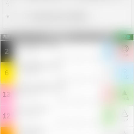
う。
▼ ページ下の過去10年分析で勝率が…
馬番
馬名・騎手名
人気
AI予想
ペプチドルーカス
◎
2
2
川又 賢治
77.5
4.8倍
軸
紐
穴
マイネルチューダ
○
4
6
丹内 祐次
71.5
5.8倍
軸
紐
穴
ヤマニンガラッシア
▲
1
13
亀田 温心
69.4
4.0倍
軸
紐
穴
ニシノリース
△
3
12
丸山 元気
63.4
5.4倍
軸
紐
穴
テンジュイン