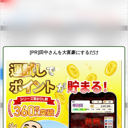
馬名由来：超音速
調教師：中尾 秀正
生産者：ハシモトフアーム
馬主：中野 義一
/
/
父馬：ドゥラメンテ
母馬：パールブロッサム
キングカメハメハ
アドマイヤグルーヴ
アドマイヤドン
ヒシメロウ
2022年04月09日
2022年01月30日
2022年01月15日
4歳以上1勝
4歳以上1勝
4歳以上1勝
阪神 ダート 1400m
中京 ダート 1200m
中京 ダート 1200m
晴 良 5枠 10番
曇 良 4枠 7番
晴 良 1枠 1番
閉じる
川須 栄彦
森 裕太朗
森 裕太朗
[PR]田中さんを大富豪にするだけ
11位
8位
5位
/16頭
/16頭
/15頭
1:26.8 (追込)
1:13.3 (差し)
1:13.1 (差し)
5歳 (2017年02月13日)
4
ラブキーセキ
牝馬
/
関東所属
/
鹿毛
馬名由来：冠名＋父名より
調教師：嘉藤 貴行
生産者：佐藤牧場
馬主：増田 陽一
/
/
父馬：キンシャサノキセキ
母馬：キョウワハピネス
Fuji Kiseki
Keltshaan
オース
グッドルックス
2021年12月21日
2021年12月03日
2021年11月11日
日本トーター
奈良大和肉鶏
Ｂ２
地方 ダート 1230m
地方 ダート 1230m
地方 ダート 1400m
晴 稍重 6枠 6番
晴 稍重 8枠 10番
曇 重 8枠 12番
騎手不明
騎手不明
騎手不明