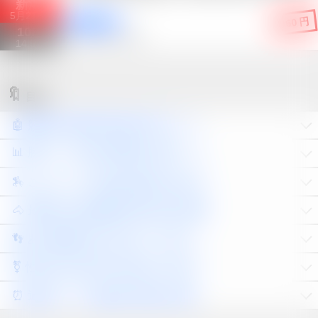
新潟
5月21日
460 円
栃尾特別
10R
芝
1200m
13頭
14:50
🔖
目次
🤖 競馬AIの順位予想を0円でゲット
📊 勝っている馬の枠番は○番だった
🏇 このレースが得意な騎手はあの人
🐴 最新の出走馬情報で勝ち馬を発見
👣 あの脚質の馬に注目してみると…
⚧ 性別の10年分析で他を出し抜け！
⏰ 過去レースの結果で傾向を分析