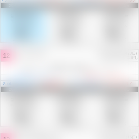
マンハッタンカフェ
ジョープシケ
キングヘイロー
ヤマノケントップ
2022年05月01日
2022年04月17日
2022年02月06日
4歳以上1勝
4歳以上1勝
4歳以上1勝
福島 芝 1200m
福島 芝 1200m
小倉 芝 1200m
雨 稍重 5枠 5番
晴 良 3枠 5番
晴 良 4枠 8番
泉谷 楓真
泉谷 楓真
藤田 菜七子
2位
4位
6位
/10頭
/16頭
/18頭
1:11.8 (差し)
1:10.8 (差し)
1:08.8 (差し)
4歳 (2018年04月28日)
12
ニシノリース
牝馬
/
関東所属
/
黒鹿毛
馬名由来：冠名＋花冠
調教師：土田 稔
生産者：谷川牧場
馬主：西山 茂行
/
/
父馬：ロードアルティマ
母馬：ニシノヒナギク
Seeking the Gold
Secrettame
アグネスタキオン
ニシノミライ
2022年04月30日
2022年04月17日
2022年02月06日
浄土平特別
医王寺特別
4歳以上1勝
福島 芝 1200m
福島 芝 1200m
小倉 芝 1200m
晴 稍重 2枠 2番
晴 良 3枠 6番
晴 良 3枠 6番
丸山 元気
丸山 元気
勝浦 正樹
4位
4位
7位
/11頭
/15頭
/18頭
1:10.3 (先行)
1:10.7 (追込)
1:09.0 (差し)
5歳 (2017年05月15日)