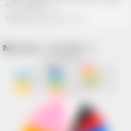
考えると期待薄でしょう。
次は騎手の分析も見てみましょう▼
🏇
騎手の同条件レース過去10年統計データ