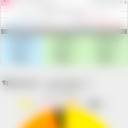
13
ヤマニンガラッシア
牡馬
/
関東所属
/
青鹿毛
馬名由来：冠名＋天の川（伊）
調教師：辻 哲英
生産者：錦岡牧場
馬主：土井 肇
/
/
父馬：ディープインパクト
母馬：ヤマニングルノイユ
サンデーサイレンス
ウインドインハーヘア
タイキシャトル
ヤマニンロージー
2022年04月30日
2022年01月23日
2021年11月13日
浄土平特別
八幡特別
3歳以上1勝
福島 芝 1200m
小倉 芝 1200m
福島 芝 1200m
晴 稍重 7枠 8番
雨 重 3枠 5番
晴 良 7枠 13番
亀田 温心
亀田 温心
木幡 育也
2位
3位
3位
/11頭
/16頭
/16頭
1:10.1 (先行)
1:10.3 (差し)
1:10.1 (差し)
👣
脚質の同条件レース過去10年統計データ