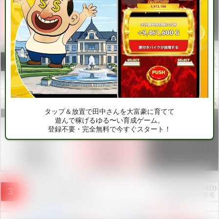
晴 良 5枠 6番
前前走 無し
前前前走 無し
和田 竜二
1位
/13頭
1:13.3 (先行)
2歳 (2021年02月09日)
2
ナスティウェザー
牡馬
/
関東所属
/
青鹿毛
調教師：加藤 征弘
生産者：ダーレー・ジャパン・ファーム
/
/
馬主：ゴドルフィン
父馬：パイロ
母馬：レッドフェザー
Pulpit
Wild Vision
ディープスカイ
チャリティークエス
タップ＆放置で田中さんを大富豪に育てて
2023年07月15日
2023年07月01日
遊んで稼げるゆる〜い育成ゲーム。
G3 函館２歳Ｓ
2歳新馬
登録不要・完全無料で今すぐスタート！
函館 芝 1200m
函館 ダート 1000m
曇 重 3枠 5番
晴 重 3枠 3番
前前前走 無し
富田 暁
佐々木 大輔
13位
1位
/15頭
/6頭
1:13.9 (先行)
0:59.4 (逃げ)
2歳 (2021年03月18日)
3
パッシングシャワー
牡馬
/
関西所属
/
栗毛
調教師：安田 翔伍
生産者：Godolphin
馬主：ゴドルフィン
/
/
父馬：Iffraaj
母馬：Rainswept