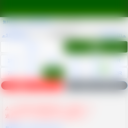
無料競馬AI
無料AI競馬予想
ヤマボウシ賞
9月30日(土)
←9月24日(日)
10月1日(日)→
阪神
中山
1R
2R
3R
4R
5R
6R
9R
7R
8R
10R
11R
12R
オリジンAI
ウェーブAI
⚠️この記事のAI競馬予想は「2023年」の
過去のレースになるのでご注意下さい。