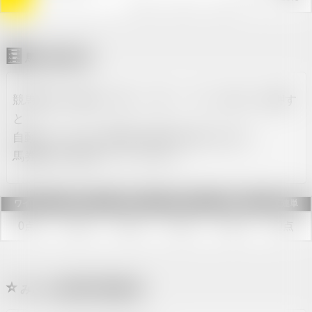
軸
紐
穴
🧮
馬券点数計算
競馬予想一覧表の「軸」「紐」「穴」のボタンを押す
と
自動でそれぞれの券種の点数が表示されます。
馬券購入の参考にしてください。
ワイド
枠連
馬連
馬単
三連複
三連単
0点
0点
0点
0点
0点
0点
⭐
みんなの競馬予想期待度