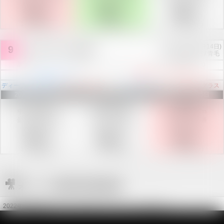
佐藤 翔馬
佐藤 翔馬
佐藤 翔馬
1位
3位
7位
/16頭
/15頭
/12頭
1:12.2 (先行)
1:13.5 (差し)
1:14.9 (差し)
2歳 (2021年04月14日)
9
アスクアイルビゼア
牡馬
/
関西所属
/
青毛
調教師：矢作 芳人
生産者：モリナガファーム
馬主：廣崎利洋ＨＤ
/
/
父馬：キズナ
母馬：キョウエイカルラ
ディープインパクト
キャットクイル
アフリート
レイズユアグラス
2023年09月23日
2023年09月03日
2023年08月05日
カンナＳ
すずらん賞
2歳新馬
中山 芝 1200m
札幌 芝 1200m
札幌 芝 1200m
曇 稍重 2枠 2番
晴 良 7枠 12番
曇 稍重 6枠 6番
古川 奈穂
古川 奈穂
古川 奈穂
7位
8位
1位
/10頭
/14頭
/10頭
1:09.9 (追込)
1:11.3 (追込)
1:11.6 (逃げ)
🎥
オススメの競馬予想参考動画
2022年 函館2歳ステークス（GⅢ） | ブトンドール | JRA公式