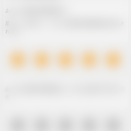
あなたの競馬予想期待度は？
星マークを押すと、みんなの競馬予想期待度が表示さ
れます。
★
★
★
★
★
みんなの競馬予想期待度は、123人の投票で平均4.5で
す。
★
★
★
★
★