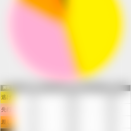
脚質
総出走頭数
3着以内頭数
1着頭数
293頭
133頭
逃げ
796頭
（36.809%）
（16.708%）
1081頭
404頭
先行
2943頭
（36.731%）
（13.727%）
769頭
213頭
差し
4245頭
（18.115%）
（5.017%）