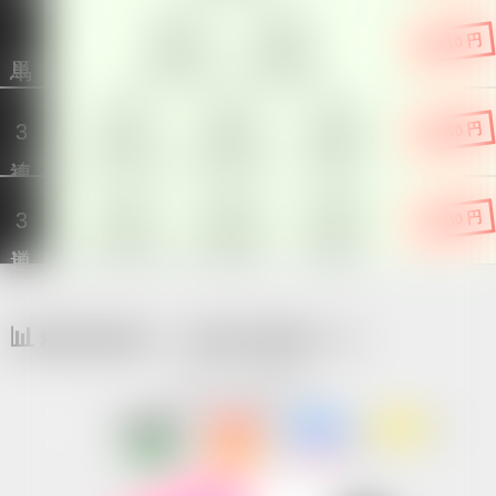
3,010 円
＞
1
2
サトノフェニックス
ナスティウェザー
1,040 円
3連複
－
－
1
2
4
サトノフェニックス
ナスティウェザー
ラムジェット
7,630 円
3連単
＞
＞
1
2
4
サトノフェニックス
ナスティウェザー
ラムジェット
📊
枠番の同条件レース過去10年統計データ