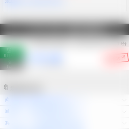
最新のレースはコチラから
「
ヤマボウシ賞
」
の無料AI競馬予想
競馬予想の更新日：
2023年9月30日 17時19分
阪神
9月30日
12,510 円
ヤマボウシ賞
9R
ダート
1400m
9頭
14:25
🔖
競馬予想の目次
🤖 競馬AIの競馬予想を0円でゲット！
📊 勝っている馬の枠番は○番だった
🏇 このレースが得意な騎手はあの人