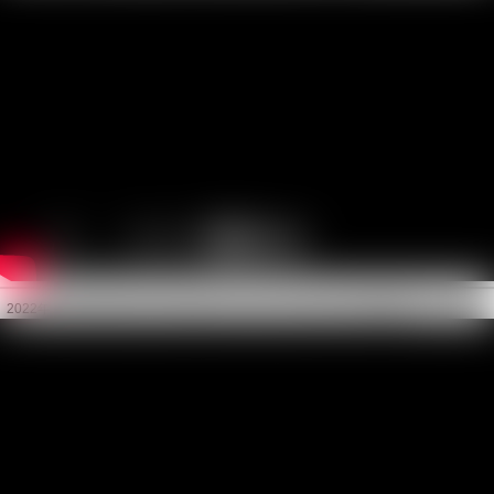
2022年 シリウスステークス（GⅢ） | ジュンライトボルト | JRA公式