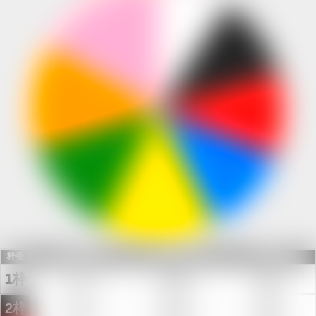
枠番
総出走頭数
3着以内頭数
1着頭数
206頭
65頭
1枠
1314頭
（15.677%）
（4.946%）
257頭
83頭
2枠
1405頭
（18.291%）
（5.907%）