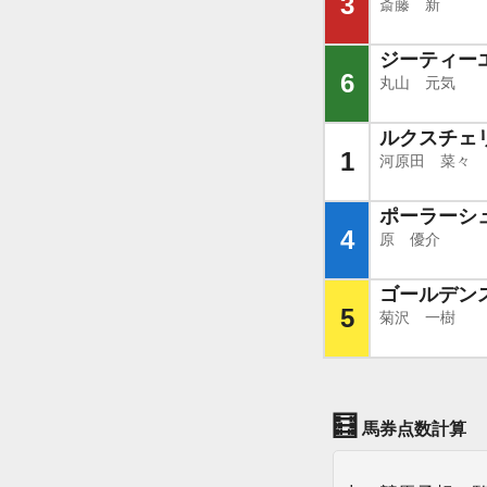
3
斎藤 新
ジーティー
6
丸山 元気
ルクスチェ
1
河原田 菜々
ポーラーシ
4
原 優介
ゴールデン
5
菊沢 一樹
🧮
馬券点数計算