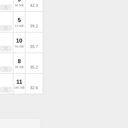
42.3
36.5倍
穴
5
39.2
13.9倍
穴
10
35.7
56.4倍
穴
8
35.2
36.3倍
穴
11
32.6
140.3倍
穴