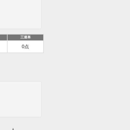
三連単
0点