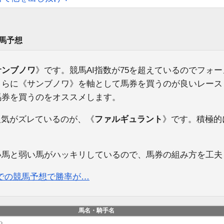
競馬予想
サンブノワ
》です。競馬AI指数が75を超えているのでフォ
さらに《サンブノワ》を軸として馬券を買うのが良いレース
馬券を買うのをオススメします。
人気がズレているのが、《
ファルギュラント
》です。積極的
。
い馬と弱い馬がハッキリしているので、馬券の組み方を工夫
析での競馬予想で勝率が…
馬名・騎手名