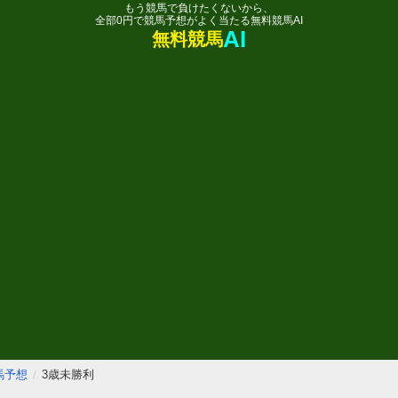
もう競馬で負けたくないから、
全部0円で競馬予想がよく当たる無料競馬AI
AI
無料競馬
馬予想
3歳未勝利