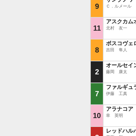
9
Ｃ．ルメール
アスクカム
11
北村 友一
ボスコヴェ
8
吉田 隼人
オールセイ
2
藤岡 康太
ファルギュ
7
伊藤 工真
アラナコア
10
幸 英明
レッドハル