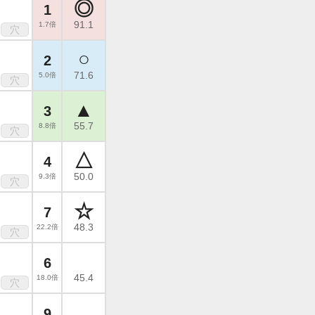
◎
1
91.1
1.7倍
穴
○
2
71.6
5.0倍
穴
▲
3
55.7
8.8倍
穴
△
4
50.0
9.3倍
穴
☆
7
48.3
22.2倍
穴
6
45.4
18.0倍
穴
9