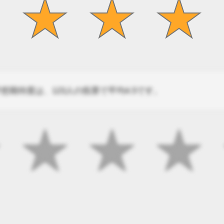
★
★
★
★
想期待度は、123人の投票で平均4.5です。
★
★
★
★