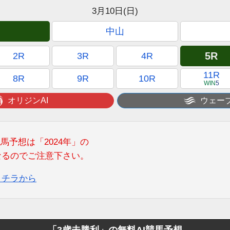
3月10日(日)
中山
5R
2R
3R
4R
11R
8R
9R
10R
WIN
5
オリジンAI
ウェーブ
競馬予想は「2024年」の
なるのでご注意下さい。
コチラから
「
3歳未勝利
」
の無料AI競馬予想