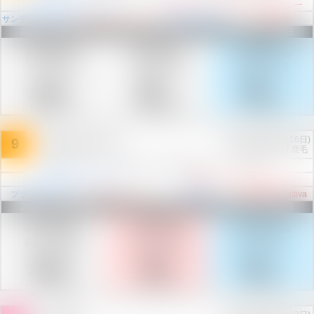
父馬：ダイワメジャー
母馬：アイムオールレディセクシー
サンデーサイレンス
スカーレットブーケ
Readys Image
Klohho
2024年02月03日
2024年01月07日
2023年10月28日
4歳以上2勝
4歳以上2勝
清津峡特別
京都 芝 1200m
京都 芝 1200m
新潟 芝 1200m
晴 良 4枠 4番
晴 良 7枠 9番
小雨 重 4枠 7番
武 豊
富田 暁
藤懸 貴志
10位
8位
2位
/12頭
/12頭
/18頭
1:10.3 (差し)
1:09.9 (追込)
1:10.5 (追込)
4歳 (2020年02月16日)
9
システムリブート
牡馬
/
関西所属
/
鹿毛
調教師：吉岡 辰弥
生産者：富田牧場
馬主：山口 裕介
/
/
父馬：キタサンブラック
母馬：シャンテクレール
ブラックタイド
シュガーハート
Dubawi
Signorina Cattiva
2024年01月21日
2023年07月02日
2023年06月18日
4歳以上2勝
3歳以上1勝
3歳以上1勝
中山 芝 1600m
中京 芝 1600m
阪神 芝 1600m
曇 不良 6枠 8番
晴 良 7枠 7番
曇 良 5枠 6番
津村 明秀
坂井 瑠星
西村 淳也
12位
1位
2位
/12頭
/8頭
/13頭
1:40.4 (逃げ)
1:33.9 (逃げ)
1:33.6 (逃げ)