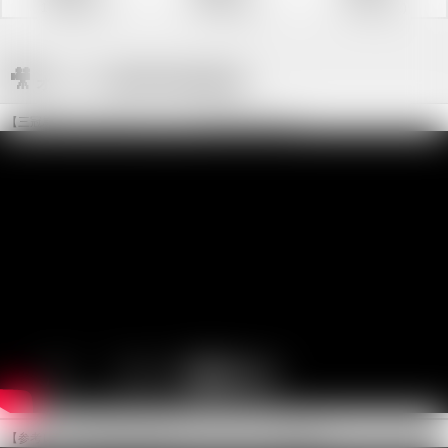
1:08.5 (先行)
1:21.8 (先行)
1:21.2 (差し)
🎥
オススメの競馬予想参考動画
【三冠馬メモリアル】セントライト #shorts | JRA公式
【参考レース】2023年 京王杯スプリングカップ｜JRA公式