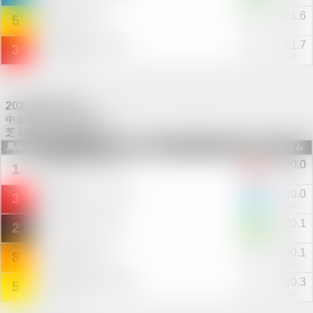
セイイーグル
4
1:21.6
5
和田 竜二
9人気
差し
エンジェルシリカ
5
1:21.7
3
岩田 望来
4人気
先行
2022年3月13日
中京競馬場 9R 岡崎特別
芝 1400m 10頭 曇 良
馬番
馬名・騎手名
順位
タイム
ショウナンアレス
1
1:20.0
1
柴山 雄一
1人気
差し
ブルーシンフォニー
2
1:20.0
3
大野 拓弥
5人気
先行
グレイトオーサー
3
1:20.1
2
福永 祐一
3人気
差し
スーパーホープ
4
1:20.1
8
川田 将雅
2人気
先行
メイショウドウドウ
5
1:20.3
5
西村 淳也
4人気
追込