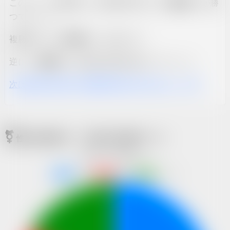
このレースの脚質による競馬予想では「
逃げ馬
」が勝
つでしょう。
複勝率では「
逃げ馬
」に注目です！
逆に「
追込馬
」は活躍に期待出来ないでしょう。
次は性別の分析での競馬予想も見てみましょう▼
⚧
性別の同条件レース過去10年統計データ