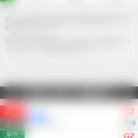
性別での競馬予想は優劣分析は最後の競馬予想に悩む
時に参考にしましょう。
基本的に牡馬が有利なので、牝馬とセン馬が他のレー
スと比べてどうなのかを検討しましょう。
🏁 競馬AIの要注目！
重賞競馬予想
中京
G2
3月10日
金鯱賞
11R
5
芝
2000m
13頭
WIN
15:25
阪神
G2