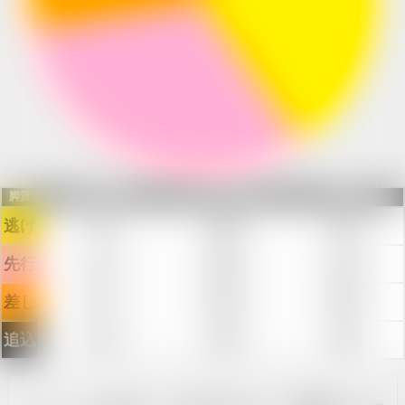
脚質
総出走頭数
3着以内頭数
1着頭数
108頭
38頭
逃げ
303頭
（35.643%）
（12.541%）
298頭
111頭
先行
1094頭
（27.239%）
（10.146%）
382頭
128頭
差し
1882頭
（20.297%）
（6.801%）
123頭
26頭
追込
1406頭
（8.748%）
（1.849%）