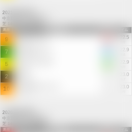
2021年3月14日
中京競馬場 10R 岡崎特別
芝 1400m 12頭 晴 重
馬番
馬名・騎手名
順位
タイム
カヌメラビーチ
1
1:22.5
9
福永 祐一
3人気
先行
スズカフェラリー
2
1:22.9
7
秋山 真一郎
9人気
追込
クラシックココア
3
1:22.9
5
北村 友一
2人気
先行
キタイ
4
1:23.0
2
秋山 稔樹
5人気
逃げ
アランチャアミーゴ
5
1:23.0
10
亀田 温心
11人気
先行
2020年3月28日
中京競馬場 12R 岡崎特別
芝 1400m 11頭 曇 稍重
馬番
馬名・騎手名
順位
タイム