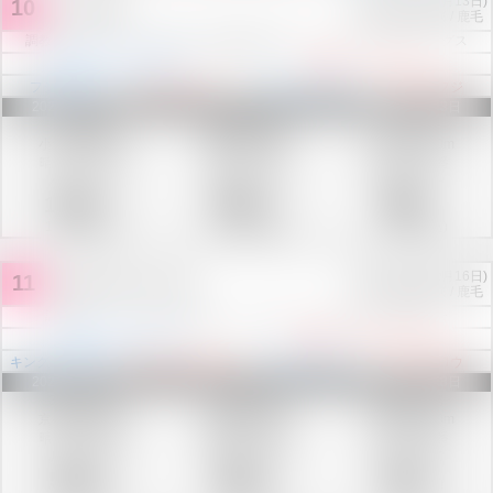
5歳 (2019年05月13日)
10
ベジェサ
牝馬
/
関西所属
/
鹿毛
調教師：飯田 祐史
生産者：協和牧場
馬主：カナヤマホールディングス
/
/
父馬：イスラボニータ
母馬：ヘイローフジ
フジキセキ
イスラコジーン
キングヘイロー
アサカフジ
2024年02月10日
2023年11月11日
2023年07月23日
大濠特別
飯坂温泉特別
ＨＢＣ賞
小倉 芝 1200m
福島 芝 1200m
札幌 芝 1200m
晴 良 6枠 10番
晴 良 1枠 1番
晴 良 2枠 2番
小沢 大仁
角田 大和
池添 謙一
11位
12位
5位
/14頭
/16頭
/9頭
1:09.0 (差し)
1:10.7 (先行)
1:08.4 (追込)
6歳 (2018年02月16日)
11
ウルトラソニック
牡馬
/
関西所属
/
鹿毛
調教師：中尾 秀正
生産者：ハシモトフアーム
馬主：中野 義一
/
/
父馬：ドゥラメンテ
母馬：パールブロッサム
キングカメハメハ
アドマイヤグルーヴ
アドマイヤドン
ヒシメロウ
2023年11月25日
2023年11月11日
2023年10月28日
3歳以上2勝
3歳以上2勝
3歳以上2勝
京都 芝 1200m
京都 芝 1400m
京都 芝 1400m
晴 良 6枠 12番
曇 稍重 2枠 3番
晴 良 4枠 5番
川須 栄彦
川須 栄彦
川須 栄彦
5位
5位
7位
/18頭
/18頭
/13頭