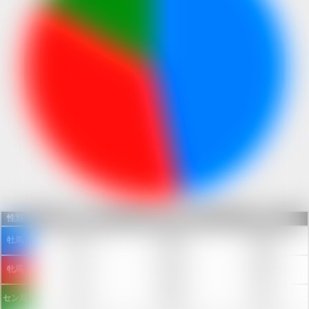
性別
総出走頭数
3着以内頭数
1着頭数
422頭
150頭
2004頭
牡馬
（21.057%）
（7.485%）
470頭
149頭
2531頭
牝馬
（18.569%）
（5.887%）
19頭
4頭
150頭
セン馬
（12.666%）
（2.666%）