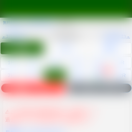
無料競馬AI
無料AI競馬予想
岡崎特別
3月10日(日)
←3月9日(土)
3月16日(土)→
中京
中山
阪神
1R
2R
3R
4R
5R
6R
11R
9R
7R
8R
10R
12R
WIN
5
オリジンAI
ウェーブAI
⚠️この記事のAI競馬予想は「2024年」の
過去のレースになるのでご注意下さい。