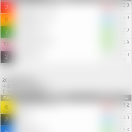
スイーズドリームス
1
1:20.8
3
吉田 隼人
2人気
差し
コスモエスパーダ
2
1:20.9
9
柴田 大知
6人気
先行
トーセンリスト
3
1:20.9
7
菊沢 一樹
5人気
先行
マジックバローズ
3
1:20.9
10
西村 淳也
4人気
差し
ハーフバック
5
1:21.0
2
高倉 稜
3人気
追込
2019年3月24日
中京競馬場 10R 岡崎特別
芝 1200m 13頭 晴 良
馬番
馬名・騎手名
順位
タイム
スターリーステージ
1
1:08.2
6
川田 将雅
1人気
追込
ズアー
2
1:08.3
2
Ｃ．ルメール
2人気
逃げ
アルジャーノン
3
1:08.3
5