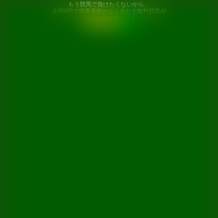
もう競馬で負けたくないから、
全部0円で競馬予想がよく当たる無料競馬AI
AI
無料競馬