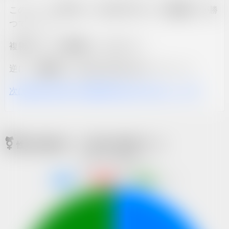
このレースの脚質による競馬予想では「
逃げ馬
」が勝
つでしょう。
複勝率では「
逃げ馬
」に注目です！
逆に「
追込馬
」は活躍に期待出来ないでしょう。
次は性別の分析での競馬予想も見てみましょう▼
⚧
性別の同条件レース過去10年統計データ