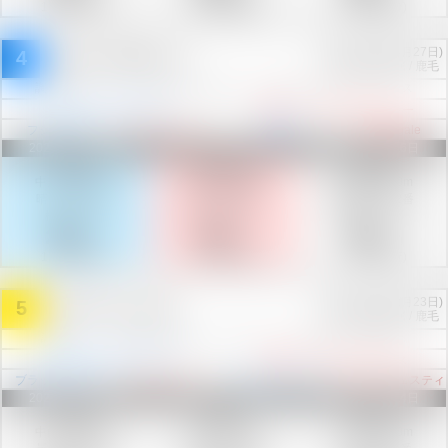
1:20.1 (先行)
1:35.7 (追込)
1:33.0 (逃げ)
4歳 (2020年04月27日)
4
ビヨンドザヴァレー
牝馬
/
関西所属
/
鹿毛
調教師：橋口 慎介
生産者：社台ファーム
馬主：社台レースホース
/
/
父馬：イスラボニータ
母馬：リリーオブザヴァレー
フジキセキ
イスラコジーン
Galileo
Pennegale
2024年03月16日
2024年01月08日
2023年12月16日
豊橋Ｓ
4歳以上2勝
甲東特別
中京 芝 1600m
京都 芝 1600m
阪神 芝 1600m
晴 良 6枠 12番
晴 良 7枠 8番
曇 稍重 2枠 2番
松山 弘平
松山 弘平
松山 弘平
2位
1位
7位
/16頭
/11頭
/14頭
1:33.3 (先行)
1:35.3 (先行)
1:34.7 (先行)
5歳 (2019年02月23日)
5
ブラックシールド
牡馬
/
関西所属
/
鹿毛
調教師：武 幸四郎
生産者：ノーザンファーム
馬主：吉田 勝己
/
/
父馬：キタサンブラック
母馬：ゴールドエッセンス
ブラックタイド
シュガーハート
キングカメハメハ
ドバイマジェスティ
2024年03月24日
2024年03月03日
2024年01月14日
春興Ｓ
戎橋Ｓ
壇之浦Ｓ
中山 芝 1600m
阪神 芝 1400m
小倉 芝 1800m