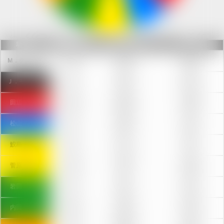
騎手名
総騎乗回数
3着以内回数
1着回数
71回
30回
213回
Ｍ．デムーロ
（33.333%）
（14.084%）
21回
9回
28回
Ｊ．モレイラ
（75.0%）
（32.142%）
124回
33回
393回
田辺 裕信
（31.552%）
（8.396%）
23回
5回
76回
松山 弘平
（30.263%）
（6.578%）
2回
0回
18回
鮫島 克駿
（11.111%）
（0.0%）
27回
12回
135回
菅原 明良
（20.0%）
（8.888%）
5回
2回
39回
岩田 望来
（12.82%）
（5.128%）
79回
22回
360回
内田 博幸
（21.944%）
（6.111%）