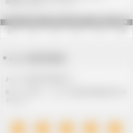
馬券購入の参考にしてください。
ワイド
枠連
馬連
馬単
三連複
三連単
0点
0点
0点
0点
0点
0点
⭐
みんなのAI競馬予想期待度
あなたのAI競馬予想期待度は？
星マークを押すと、みんなのAI競馬予想期待度が表示
されます。
★
★
★
★
★