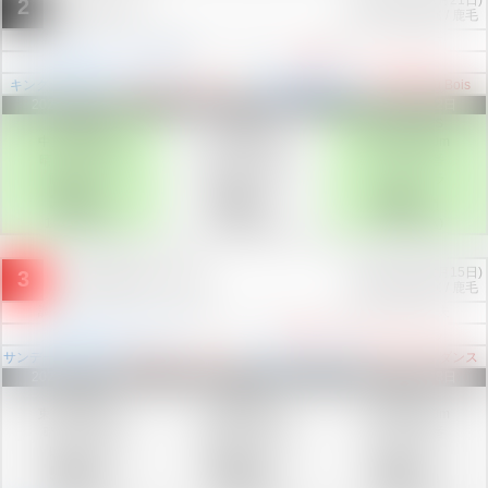
2
カナテープ
牝馬
/
関東所属
/
鹿毛
調教師：堀 宣行
生産者：ノーザンファーム
馬主：Ｃ．フィプケ
/
/
父馬：ロードカナロア
母馬：ティッカーテープ
キングカメハメハ
レディブラッサム
Royal Applause
Argent Du Bois
2024年03月16日
2023年12月09日
2023年11月12日
豊橋Ｓ
常総Ｓ
ユートピアＳ
中京 芝 1600m
中山 芝 1800m
東京 芝 1800m
晴 良 6枠 11番
晴 良 8枠 15番
曇 良 5枠 7番
藤岡 康太
田辺 裕信
Ｊ．モレイラ
3位
4位
3位
/16頭
/15頭
/14頭
1:33.4 (先行)
1:47.0 (差し)
1:46.3 (追込)
4歳 (2020年02月15日)
3
スプレモフレイバー
牡馬
/
関東所属
/
鹿毛
調教師：久保田 貴士
生産者：ノーザンファーム
馬主：尾田 信夫
/
/
父馬：ダイワメジャー
母馬：キャレモンショコラ
サンデーサイレンス
スカーレットブーケ
サクラバクシンオー
スウィートダンス
2024年04月20日
2024年02月24日
2024年01月28日
湘南Ｓ
幕張Ｓ
節分Ｓ
東京 芝 1400m
中山 芝 1600m
東京 芝 1600m
晴 良 2枠 3番
晴 稍重 3枠 3番
曇 良 3枠 3番
田辺 裕信
横山 和生
吉田 豊
5位
11位
5位
/18頭
/11頭
/14頭