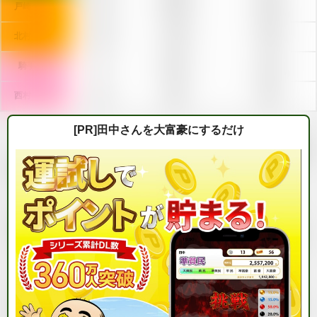
165回
64回
444回
戸崎 圭太
（37.162%）
（14.414%）
72回
24回
324回
北村 宏司
（22.222%）
（7.407%）
2回
1回
3回
騎手不明
（66.666%）
（33.333%）
1回
0回
11回
西村 淳也
（9.09%）
（0.0%）
閉じる
[PR]田中さんを大富豪にするだけ
このレースの騎手による競馬予想で、得意な騎手は
騎
手不明
騎手です。《
ディープリッチ
》に騎乗しま
す。しかし経験数が少ないため、過信は禁物です。
複勝率が高い騎手は
Ｊ．モレイラ
騎手です。《
カナ
テープ
》に騎乗します。30%を超えているため、馬券
に絡めると的中率が上がりそうです。
逆に期待できない騎手は
西村 淳也
騎手です。《
シ
ェルビーズアイ
》に騎乗します。好材料がない場合は