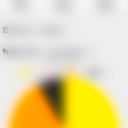
7位
11位
12位
/9頭
/13頭
/13頭
1:47.8 (差し)
2:00.8 (追込)
2:00.1 (追込)
⏰
過去5年のレース結果一覧
👣
脚質の同条件レース過去10年統計データ