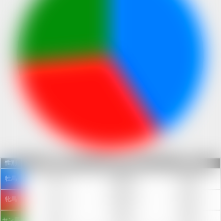
性別
総出走頭数
3着以内頭数
1着頭数
1085頭
375頭
4787頭
牡馬
（22.665%）
（7.833%）
1000頭
321頭
5113頭
牝馬
（19.557%）
（6.278%）
49頭
15頭
295頭
セン馬