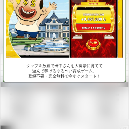
買わないほうが良いでしょう。
次は出走馬の情報も見て競馬予想をしましょう▼
🐴
出走馬の基本情報一覧
5歳 (2019年03月25日)
1
ヴェールランス
牡馬
/
関西所属
/
鹿毛
タップ＆放置で田中さんを大富豪に育てて
調教師：藤岡 健一
生産者：社台ファーム
馬主：社台レースホース
/
/
遊んで稼げるゆる〜い育成ゲーム。
父馬：キタサンブラック
母馬：ジュエラー
登録不要・完全無料で今すぐスタート！
ブラックタイド
シュガーハート
ヴィクトワールピサ
バルドウィナ
2024年03月31日
2024年03月09日
2023年10月15日
美浦Ｓ
難波Ｓ
大原Ｓ
中山 芝 2000m
阪神 芝 1800m
京都 芝 1800m
晴 良 7枠 12番
曇 良 4枠 4番
晴 稍重 3枠 3番
勝浦 正樹
藤岡 佑介
Ｍ．デムーロ
9位
8位
5位
/15頭
/10頭
/7頭
2:00.2 (差し)
1:46.7 (追込)
1:47.6 (先行)
5歳 (2019年02月21日)