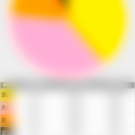
脚質
総出走頭数
3着以内頭数
1着頭数
363頭
143頭
逃げ
1108頭
（32.761%）
（12.906%）
1337頭
515頭
先行
4068頭
（32.866%）
（12.659%）
1183頭
345頭
差し
5998頭
（19.723%）
（5.751%）
452頭
110頭
追込
5347頭