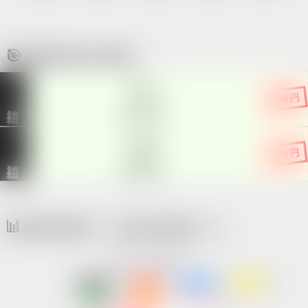
🎯
AI競馬予想の的中馬券
180 円
6
ドゥラレジリエント
140 円
15
サルヴァトーレ
📊
枠番の同条件レース過去10年統計データ