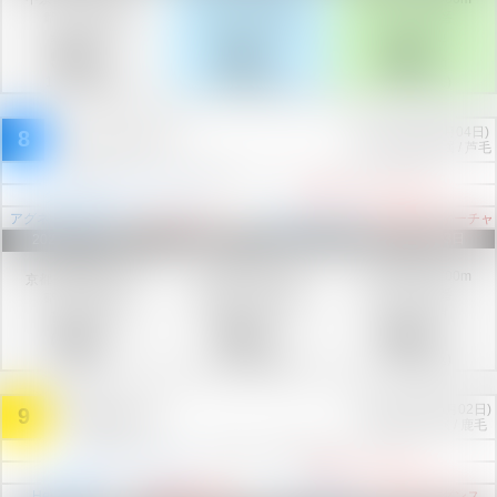
晴 良 2枠 2番
曇 良 7枠 14番
晴 良 4枠 8番
柴田 善臣
柴田 善臣
柴田 善臣
5位
2位
3位
/12頭
/16頭
/16頭
1:25.8 (追込)
1:36.9 (先行)
1:24.8 (差し)
8歳 (2016年05月04日)
8
カシノブレンド
セン馬
/
関東所属
/
芦毛
調教師：蛯名 利弘
生産者：サンローゼン
馬主：柏木 務
/
/
父馬：キャプテントゥーレ
母馬：セトウチダイヤ
アグネスタキオン
エアトゥーレ
タイキシャトル
テレサザティーチャ
2023年09月24日
2023年09月03日
2023年10月28日
内房Ｓ
宮崎Ｓ
御陵Ｓ
中山 ダート 1800m
小倉 ダート 1700m
京都 ダート 1800m
晴 稍重 7枠 11番
晴 良 4枠 7番
晴 良 3枠 5番
秋山 稔樹
秋山 稔樹
菅原 明良
4位
5位
0位
/13頭
/15頭
/15頭
1:53.4 (追込)
1:45.0 (追込)
0:00.0
4歳 (2020年05月02日)
9
タマモロック
牡馬
/
関東所属
/
鹿毛
調教師：伊藤 圭三
生産者：前田牧場
馬主：タマモ
/
/
父馬：ヘニーヒューズ
母馬：タマモボレロ
Hennessy
Meadow Flyer
ハーツクライ
チャームダンス