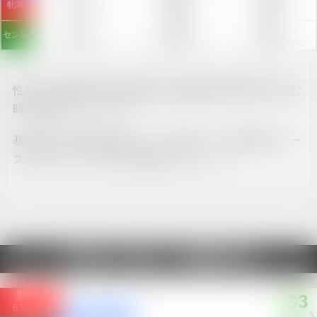
938頭
281頭
5457頭
牝馬
（17.188%）
（5.149%）
170頭
51頭
895頭
セン馬
（18.994%）
（5.698%）
性別での競馬予想は優劣分析は最後の競馬予想に悩む
時に参考にしましょう。
基本的に牡馬が有利なので、牝馬とセン馬が他のレー
スと比べてどうなのかを検討しましょう。
🏁 競馬AIの要注目！
重賞競馬予想
新潟
G3
5月5日
新潟大賞典