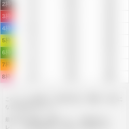
352頭
118頭
2枠
1916頭
（18.371%）
（6.158%）
374頭
129頭
3枠
2014頭
（18.57%）
（6.405%）
405頭
138頭
4枠
2080頭
（19.471%）
（6.634%）
432頭
129頭
5枠
2130頭
（20.281%）
（6.056%）
487頭
159頭
6枠
2170頭
（22.442%）
（7.327%）
467頭
162頭
7枠
2195頭
（21.275%）
（7.38%）
547頭
188頭
8枠
2195頭
（24.92%）
（8.564%）
このレースの枠番による競馬予想は「
外枠
」が有利に
なる可能性が高いです。
最も有利な枠番は「
8枠
」です。《
サルヴァトー
レ
》、《
ラズルダズル
》が8枠なので要注目です。