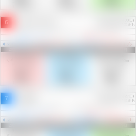
10位
5位
3位
/13頭
/16頭
/13頭
1:53.6 (先行)
1:37.5 (追込)
1:37.2 (差し)
4歳 (2020年05月03日)
6
ドゥラレジリエント
牡馬
/
関西所属
/
黒鹿毛
調教師：牧田 和弥
生産者：社台ファーム
馬主：鈴木 昭和
/
/
父馬：ドゥラメンテ
母馬：グレナディーン
キングカメハメハ
アドマイヤグルーヴ
スペシャルウィーク
タックスヘイブン
2024年02月10日
2024年01月28日
2023年12月24日
紫川特別
大津特別
クリスマスエ
小倉 ダート 1700m
京都 ダート 1800m
阪神 ダート 1800m
晴 良 2枠 3番
曇 良 7枠 9番
晴 良 2枠 3番
鮫島 克駿
西村 淳也
鮫島 克駿
1位
2位
0位
/16頭
/11頭
/15頭
1:44.3 (差し)
1:53.9 (先行)
0:00.0
5歳 (2019年02月27日)
7
イグザルト
牡馬
/
関東所属
/
黒鹿毛
調教師：田中 剛
生産者：シンボリ牧場
馬主：青山 洋一
/
/
父馬：ドゥラメンテ
母馬：インドリヤ
キングカメハメハ
アドマイヤグルーヴ
Stormy Atlantic
Sophies Salad
2024年03月09日
2024年02月04日
2023年11月25日
中京スポーツ
白嶺Ｓ
シャングリラ
中京 ダート 1400m
東京 ダート 1600m
東京 ダート 1400m