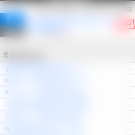
競馬予想の更新日：
2024年5月5日 17時19分
東京
ＪＲＡウルトラプレミアム キングカメ
5月5日
320 円
ハメハカップ
10R
ダート
1600m
16頭
15:00
🔖
競馬予想の目次
🤖 競馬AIの競馬予想を0円でゲット！
📊 勝っている馬の枠番は○番だった
🏇 このレースが得意な騎手はあの人
🐴 最新の出走馬情報で勝ち馬を発見
⏰ 過去レースの結果で傾向を分析
👣 あの脚質の馬に注目してみると…