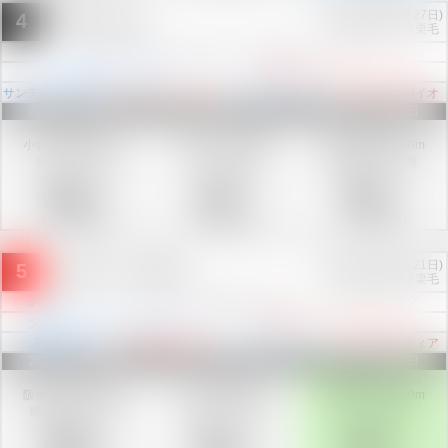
5歳 (2019年03月27日)
4
ゼウスバイオ
牡馬
/
関西所属
/
栗毛
調教師：畑端 省吾
生産者：中館牧場
馬主：バイオ
/
/
父馬：ゼンノロブロイ
母馬：エスカレートバイオ
サンデーサイレンス
ローミンレイチェル
アルデバラン２
アマゾネスバイオ
2023年08月20日
2023年07月08日
2023年04月09日
薩摩Ｓ
マレーシアＣ
梅田Ｓ
小倉 ダート 1700m
中京 ダート 1800m
阪神 ダート 1800m
晴 良 8枠 15番
曇 良 1枠 2番
晴 稍重 6枠 11番
松山 弘平
幸 英明
吉田 隼人
15位
7位
4位
/16頭
/16頭
/15頭
1:48.0 (追込)
1:53.9 (先行)
1:52.8 (追込)
6歳 (2018年02月21日)
5
ジョディーズマロン
牡馬
/
関西所属
/
栗毛
調教師：北出 成人
生産者：新冠橋本牧場
馬主：ローレルレーシング
/
/
父馬：ディスクリートキャット
母馬：ジョディーズロマン
Forestry
Pretty Discreet
サムライハート
ジョディーディア
2024年02月24日
2024年02月04日
2023年11月05日
伊丹Ｓ
白嶺Ｓ
馬事公苑リニ
阪神 ダート 1800m
東京 ダート 1600m
東京 ダート 1600m
晴 稍重 8枠 13番
曇 良 2枠 4番
晴 良 4枠 5番
池添 謙一
戸崎 圭太
松岡 正海