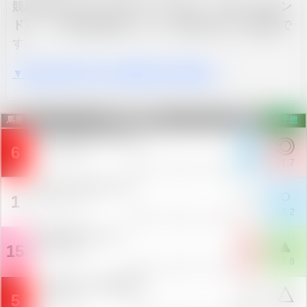
競馬予想から外して良さそうなのは、《
カシノブレン
ド
》、《
ラズルダズル
》です。馬券を買うのは危険で
す。
▼ 過去10年分析での競馬予想で勝率が…
馬番
馬名・騎手名
人気
AI予想
ドゥラレジリエント
◎
2
6
鮫島 克駿
71.7
4.9倍
軸
紐
穴
スマートアンバー
○
7
1
横山 武史
68.2
14.0倍
軸
紐
穴
サルヴァトーレ
▲
1
15
菅原 明良
67.8
4.2倍
軸
紐
穴
ジョディーズマロン
△
8
5
戸崎 圭太