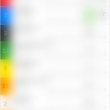
62.2
25.7倍
軸
紐
穴
イグザルト
☆
3
7
柴田 善臣
61.6
6.5倍
軸
紐
穴
カズプレスト
12
3
北村 宏司
61.4
43.1倍
軸
紐
穴
タイセイエピソード
6
12
西村 淳也
56.5
9.9倍
軸
紐
穴
タマモロック
4
9
永野 猛蔵
53.4
8.7倍
軸
紐
穴
イチネンエーグミ
9
13
騎手不明
47.4
28.1倍
軸
紐
穴
モナルヒ
11
2
松山 弘平
45.7
41.8倍
軸
紐
穴