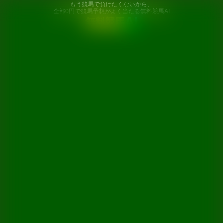
もう競馬で負けたくないから、
全部0円で競馬予想がよく当たる無料競馬AI
AI
無料競馬