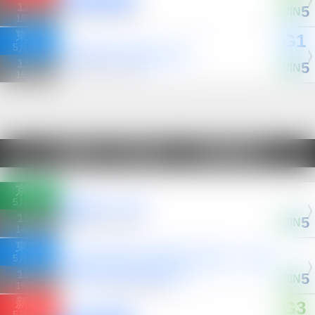
11R
5
芝
2000m
16頭
WIN
15:20
東京
G1
5月5日
ＮＨＫマイルカップ
11R
5
芝
1600m
18頭
WIN
15:40
💴 競馬AIで夢を掴め！
WIN5競馬予想
京都
5月5日
橘ステークス
10R
5
芝
1400m
11頭
WIN
14:50
東京
ＪＲＡウルトラプレミアム キン
5月5日
グカメハメハカップ
10R
5
WIN
ダート
1600m
16頭
15:00
新潟
G3
5月5日