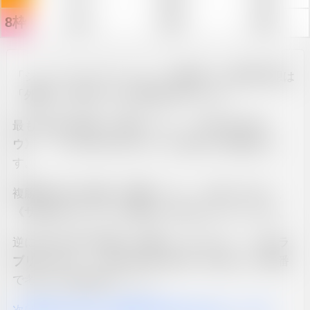
385頭
120頭
8枠
1868頭
（20.61%）
（6.423%）
「シャングリラステークス」の枠番による競馬予想は
「
外枠
」が有利になる可能性が高いです。
最も有利な枠番は「
7枠
」です。《
ドラゴンゴク
ウ
》、《
ハッピーロンドン
》が7枠なので要注目で
す。
複勝率が高い枠番は「
8枠
」です。《
ロレンツォ
》、
《
サルヴァトーレ
》は8枠なので紐にオススメです。
逆に最も不利な枠番は「
1枠
」になります。《
フォラ
ブリューテ
》、《
キャプテンネキ
》は1枠となり枠番
で考えると期待薄でしょう。