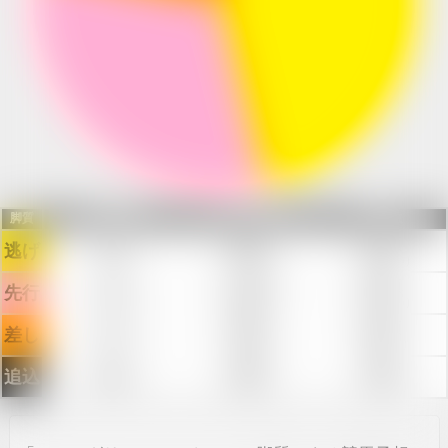
脚質
総出走頭数
3着以内頭数
1着頭数
363頭
152頭
逃げ
941頭
（38.575%）
（16.153%）
1133頭
388頭
先行
3475頭
（32.604%）
（11.165%）
938頭
298頭
差し
5417頭
（17.315%）
（5.501%）
393頭
105頭
追込
4862頭
（8.083%）
（2.159%）