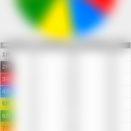
枠番
総出走頭数
3着以内頭数
1着頭数
293頭
100頭
1枠
1745頭
（16.79%）
（5.73%）
319頭
108頭
2枠
1797頭
（17.751%）
（6.01%）
358頭
116頭
3枠
1835頭
（19.509%）
（6.321%）
365頭
116頭
4枠
1855頭
（19.676%）
（6.253%）
350頭
110頭
5枠
1862頭
（18.796%）
（5.907%）
377頭
125頭
6枠
1865頭
（20.214%）
（6.702%）
380頭
148頭
7枠
1868頭
（20.342%）
（7.922%）