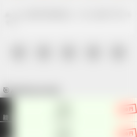
みんなのAI競馬予想期待度は、123人の投票で平均4.5
です。
★
★
★
★
★
🎯
AI競馬予想の的中馬券
150 円
16
サルヴァトーレ
300 円
16