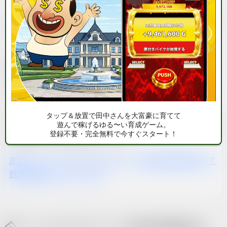
で、得意な騎手は
Ｔ．マーカンド
騎手です。《
プラ
チナジュビリー
》に騎乗します。しかし経験数が少な
いため、過信は禁物です。
複勝率が高い騎手は
角田 大和
騎手です。《
ゴッド
ブルービー
》に騎乗します。30%を超えているため、
馬券に絡めると的中率が上がりそうです。
逆に期待できない騎手は
Ｗ．ビュイック
騎手です。
タップ＆放置で田中さんを大富豪に育てて
《
サルヴァトーレ
》に騎乗します。好材料がない場合
遊んで稼げるゆる〜い育成ゲーム。
登録不要・完全無料で今すぐスタート！
は買わないほうが良いでしょう。
次は「シャングリラステークス」出走馬の情報も見て
競馬予想をしましょう▼
🐴