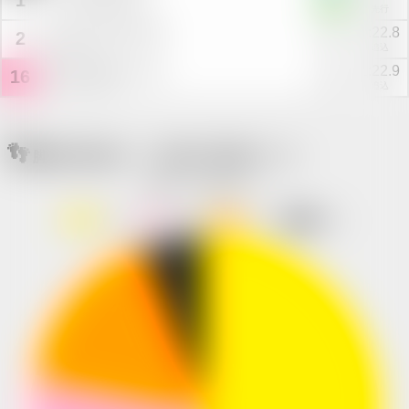
1
Ｃ．ルメール
1人気
先行
ニシノジャガーズ
4
1:22.8
2
岩部 純二
8人気
追込
ローレルジャック
5
1:22.9
16
武士沢 友治
12人気
追込
👣
脚質の同条件レース過去10年統計データ