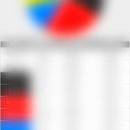
騎手名
総騎乗回数
3着以内回数
1着回数
89回
26回
418回
北村 宏司
（21.291%）
（6.22%）
185回
79回
495回
戸崎 圭太
（37.373%）
（15.959%）
13回
4回
23回
Ｒ．ムーア
（56.521%）
（17.391%）
8回
3回
22回
斎藤 新
（36.363%）
（13.636%）
1回
0回
1回
角田 大和
（100.0%）
（0.0%）
50回
13回
330回
木幡 巧也
（15.151%）
（3.939%）
2回
1回
9回
小崎 綾也
（22.222%）
（11.111%）