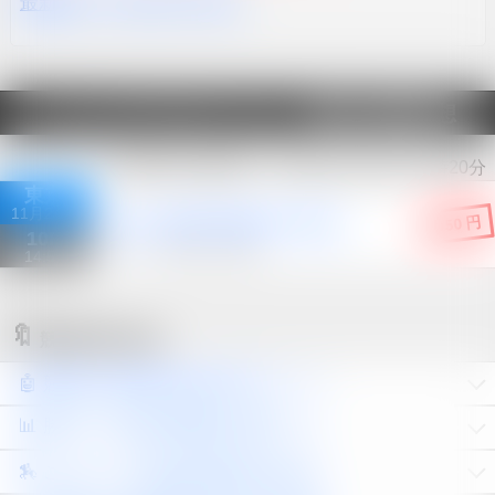
最新のレースはコチラから
「
シャングリラステークス
」
の無料AI競馬予想
競馬予想の更新日：
2024年11月23日 17時20分
東京
11月23日
450 円
シャングリラステークス
10R
ダート
1400m
16頭
14:50
🔖
競馬予想の目次
🤖 競馬AIの競馬予想を0円でゲット！
📊 勝っている馬の枠番は○番だった
🏇 このレースが得意な騎手はあの人