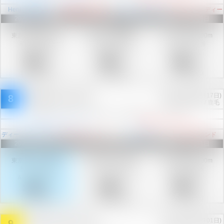
Henny Hughes
Beautiful Moment
サンデーサイレンス
ソルティーレディー
2024年11月03日
2024年10月13日
2024年09月29日
錦秋Ｓ
テレビ静岡賞
外房Ｓ
東京 ダート 1600m
東京 ダート 1400m
中山 ダート 1200m
晴 重 4枠 4番
晴 良 5枠 10番
曇 良 7枠 13番
小崎 綾也
小崎 綾也
戸崎 圭太
5着
7着
8着
/11頭
/16頭
/16頭
1:37.0 (先行)
1:23.6 (追込)
1:10.7 (追込)
4歳 (2020年04月17日)
8
プラチナジュビリー
牝馬
/
関東所属
/
鹿毛
調教師：田村 康仁
生産者：杵臼牧場
馬主：大塚 亮一
/
/
父馬：リアルスティール
母馬：カホマックス
ディープインパクト
ラヴズオンリーミー
クロフネ
ジョリブロンド
2024年10月27日
2024年06月02日
2024年04月21日
エイシンフＣ
タイキシャＣ
鎌倉Ｓ
東京 ダート 1300m
東京 ダート 1400m
東京 ダート 1400m
曇 良 5枠 9番
小雨 重 6枠 11番
曇 良 5枠 9番
Ａ．シュタルケ
Ｊ．モレイラ
岩田 望来
2着
10着
4着
/15頭
/16頭
/15頭
1:17.6 (先行)
1:22.6 (先行)
1:24.7 (先行)
3歳 (2021年03月01日)
9
スタンリーテソーロ