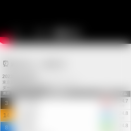
⏰
過去5年のレース結果一覧
2023年11月25日
東京競馬場 10R シャングリラステークス
ダート 1400m 16頭 晴 良
馬番
馬名・騎手名
着順
タイム
シャンブル
1
1:24.7
3
Ｔ．マーカンド
3人気
先行
バグラダス
2
1:24.8
14
三浦 皇成
1人気
先行
イグザルト
3
1:24.8
8
柴田 善臣
4人気
差し