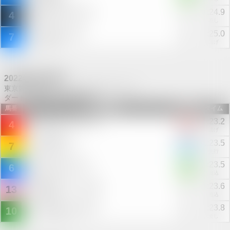
アルメイダミノル
4
1:24.9
4
荻野 極
7人気
差し
ニシノカシミヤ
5
1:25.0
7
永野 猛蔵
8人気
逃げ
2022年11月26日
東京競馬場 10R シャングリラステークス
ダート 1400m 14頭 曇 稍重
馬番
馬名・騎手名
着順
タイム
ロードシュトローム
1
1:23.2
4
内田 博幸
6人気
逃げ
レーヴリアン
2
1:23.5
7
戸崎 圭太
4人気
先行
クリーンスレイト
3
1:23.5
6
横山 武史
3人気
追込
ヴァルツァーシャル
4
1:23.6
13
三浦 皇成
2人気
追込
アメリカンファクト
5
1:23.8
10
Ｂ．ムルザバエフ
11人気
差し