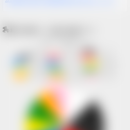
次は騎手の分析での競馬予想も見てみましょう▼
🏇
騎手の同条件レース過去10年統計データ