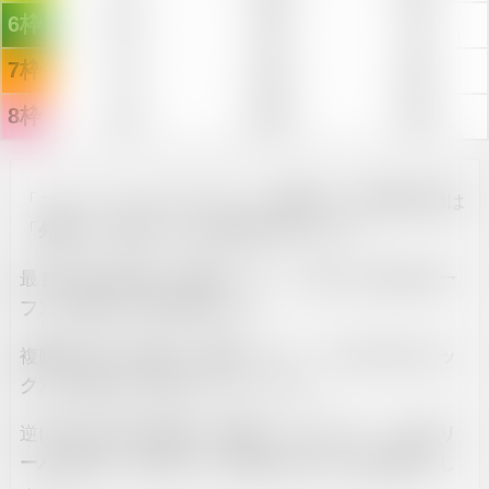
48頭
15頭
6枠
200頭
（24.0%）
（7.5%）
42頭
15頭
7枠
221頭
（19.004%）
（6.787%）
62頭
18頭
8枠
233頭
（26.609%）
（7.725%）
「コントレイルメモリアル」の枠番による競馬予想は
「
外枠
」が有利になる可能性が高いです。
最も有利な枠番は「
5枠
」です。《
サトノスカイター
フ
》が5枠なので要注目です。
複勝率が高い枠番は「
2枠
」です。《
シャドウソニッ
ク
》は2枠なので紐にオススメです。
逆に最も不利な枠番は「
4枠
」になります。《
キャリ
ーハピネス
》は4枠となり枠番で考えると期待薄でし