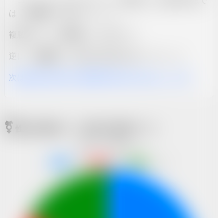
「コントレイルメモリアル」の脚質による競馬予想で
は「
先行馬
」が勝つでしょう。
複勝率では「
先行馬
」に注目です！
逆に「
追込馬
」は活躍に期待出来ないでしょう。
次は性別の分析での競馬予想も見てみましょう▼
⚧
性別の同条件レース過去10年統計データ