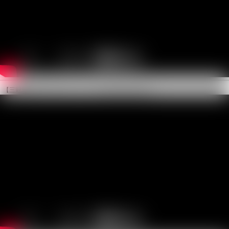
【三冠馬メモリアル】コントレイル #shorts | JRA公式