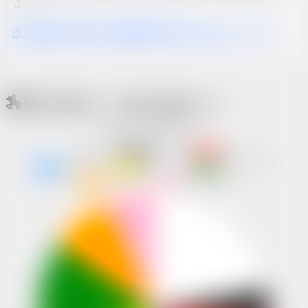
ょう。
次は騎手の分析での競馬予想も見てみましょう▼
🏇
騎手の同条件レース過去10年統計データ