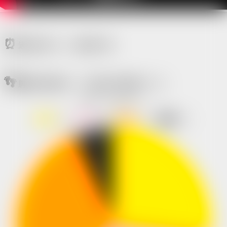
⏰
過去5年のレース結果一覧
👣
脚質の同条件レース過去10年統計データ