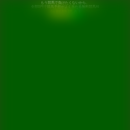
もう競馬で負けたくないから、
全部0円で競馬予想がよく当たる無料競馬AI
AI
無料競馬