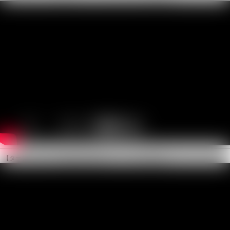
【ターフメモリアル】無敗の三冠馬コントレイル | JRA公式