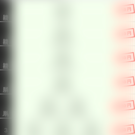
150 円
1
ジンセイ
110 円
3
オーロラエックス
430 円
5
サトノスカイターフ
180 円
3
オーロラエックス
4,590 円
＞
3
5
オーロラエックス
サトノスカイターフ
1,830 円
3連複
－
－
1
3
5