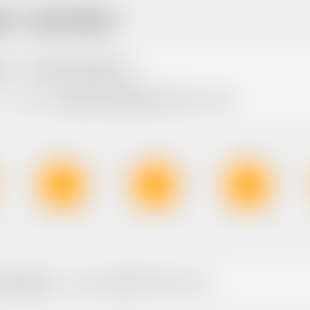
別」AI競馬予想期待度
別」AI競馬予想期待度は？
、みんなのAI競馬予想期待度が表示されます。
★
★
★
★
想期待度は、123人の投票で平均4.5です。