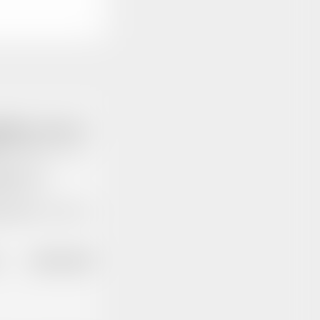
指数が75を超えて
になるでしょう。
注目です。
どほどにしましょ
》、《
サヴァビア