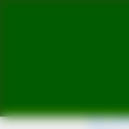
無料競馬AI
無料AI競