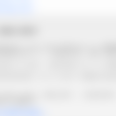
分析で他を出し抜け！
「栂尾特別」競馬予想
馬券に絡みそうなのは《
スリリングチェイス
》です。競馬AI
な活躍を見せるでしょう。人気は意外と無く、美味しい馬券
人気がズレているのが、《
フルングニル
》です。オッズに要
強い馬と弱い馬がハッキリしているので、穴馬を狙うのはほ
して良さそうなのは、《
サムハンター
》、《
イルミネーター
を買うのは危険です。
析での競馬予想で勝率が…