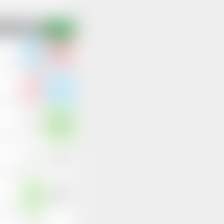
人気
AI予想
◎
2
80.0
4.0倍
る
穴
○
1
73.6
2.9倍
穴
▲
5
67.5
12.0倍
穴
△
4
61.7
6.1倍
穴
☆
3
59.6
4.2倍
穴