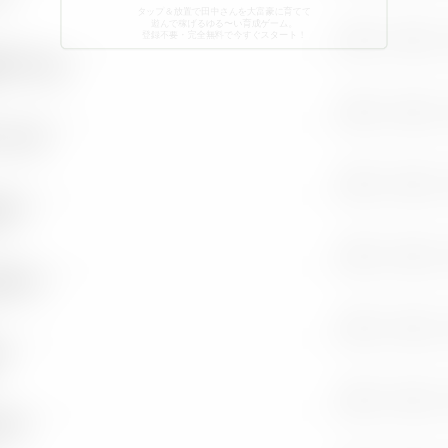
軸
紐
ドリーム
軸
紐
ハンド
軸
紐
ター
軸
紐
タップ＆放置で田中さんを大富豪に育てて
ガシー
遊んで稼げるゆる〜い育成ゲーム。
登録不要・完全無料で今すぐスタート！
軸
紐
ー
軸
紐
ター