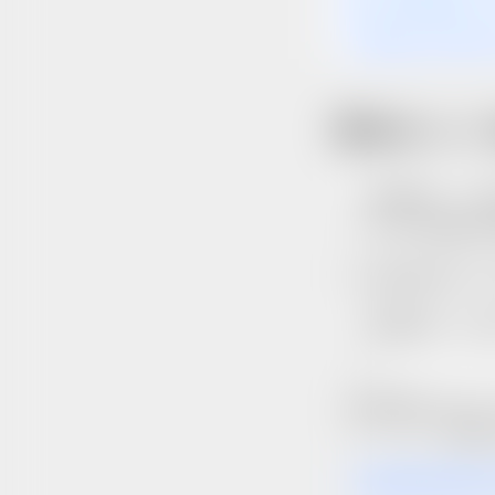
⚧ 性別の10年
🤖
競馬AIによる
「栂尾特別」で
いるので圧倒的
AIの競馬予想と
「栂尾特別」は
う。
競馬予想から外
ン
》です。馬券
▼ 過去10年分