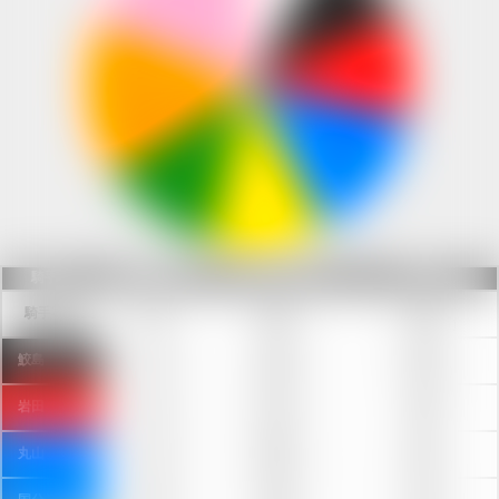
騎手名
総騎乗回数
3着以内回数
1着回数
4回
3回
19回
騎手不明
（21.052%）
（15.789%）
72回
25回
257回
鮫島 克駿
（28.015%）
（9.727%）
27回
10回
101回
岩田 康誠
（26.732%）
（9.9%）
26回
9回
110回
丸山 元気
（23.636%）
（8.181%）
14回
1回