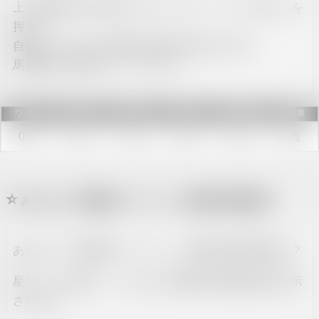
上の競馬予想一覧表の「軸」「紐」「穴」のボタンを
押すと
自動でそれぞれの券種の点数が表示されます。
馬券購入の参考にしてください。
ワイド
枠連
馬連
馬単
三連複
三連単
0点
0点
0点
0点
0点
0点
⭐
みんなの「尾頭橋ステークス」AI競馬予想期待度
あなたの「尾頭橋ステークス」AI競馬予想期待度は？
星マークを押すと、みんなのAI競馬予想期待度が表示
されます。