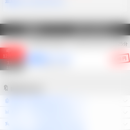
最新のレースはコチラから
「
尾頭橋ステークス
」
の無料AI競馬予想
競馬予想の更新日：
2024年12月14日 17時25分
中京
12月14日
540 円
尾頭橋ステークス
11R
ダート
1800m
13頭
15:25
🔖
競馬予想の目次
🤖 競馬AIの競馬予想を0円でゲット！
📊 勝っている馬の枠番は○番だった
🏇 このレースが得意な騎手はあの人