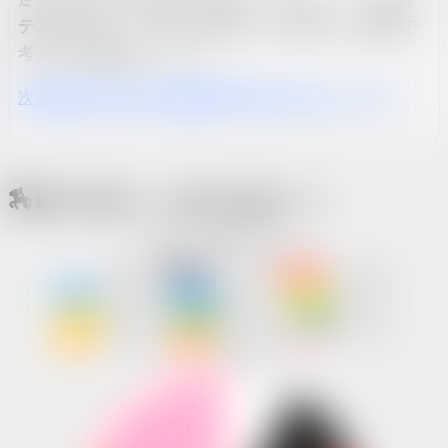
テンロック
》、《
レプンカムイ
》は7枠となり枠番で
考えると期待薄でしょう。
次は騎手の分析での競馬予想も見てみましょう▼
🏇
騎手の同条件レース過去10年統計データ