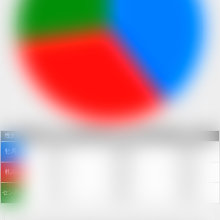
性別
総出走頭数
3着以内頭数
1着頭数
1341頭
452頭
5569頭
牡馬
（24.079%）
（8.116%）
739頭
247頭
3628頭
牝馬
（20.369%）
（6.808%）
87頭
24頭
430頭
セン馬
（20.232%）
（5.581%）