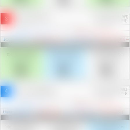
1:51.8 (先行)
1:51.8 (先行)
0:00.0
5歳 (2019年04月19日)
3
マルブツプライド
牡馬
/
関西所属
/
芦毛
調教師：福永 祐一
生産者：岡本牧場
馬主：大澤 利久
/
/
父馬：ホッコータルマエ
母馬：アルブスメロディー
キングカメハメハ
マダムチェロキー
ゴールドアリュール
ホワイトメロディー
2024年10月26日
2024年03月10日
2023年12月23日
ハロウィンＳ
オークランド
摩耶Ｓ
京都 ダート 1900m
阪神 ダート 2000m
阪神 ダート 1800m
曇 良 3枠 3番
晴 良 6枠 12番
晴 良 4枠 7番
岩田 望来
岩田 望来
団野 大成
3着
2着
9着
/9頭
/16頭
/16頭
1:58.8 (差し)
2:06.5 (差し)
1:53.4 (差し)
5歳 (2019年04月08日)
4
メイショウカゲカツ
牡馬
/
関西所属
/
芦毛
調教師：西園 正都
生産者：三嶋牧場
馬主：松本 好雄
/
/
父馬：ダンカーク
母馬：ウォータームージカ
Unbridleds Song
Secret Status
フレンチデピュティ
カパルアベイ
2024年12月01日
2024年08月31日
2024年08月11日
市川Ｓ
古町Ｓ
三河Ｓ
中山 ダート 1800m
新潟 ダート 1800m
中京 ダート 1800m