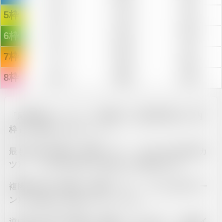
277頭
91頭
5枠
1253頭
（22.106%）
（7.262%）
312頭
100頭
6枠
1321頭
（23.618%）
（7.57%）
293頭
92頭
7枠
1377頭
（21.278%）
（6.681%）
308頭
102頭
8枠
1402頭
（21.968%）
（7.275%）
「尾頭橋ステークス」の枠番による競馬予想は「
内
枠
」が有利になるでしょう。
最も有利な枠番は「
4枠
」です。《
メイショウカゲカ
ツ
》、《
ベンテイガ
》が4枠なので要注目です。
複勝率が高い枠番は「
2枠
」です。《
ヘニータイフー
ン
》は2枠なので紐にオススメです。
逆に最も不利な枠番は「
7枠
」になります。《
フタイ