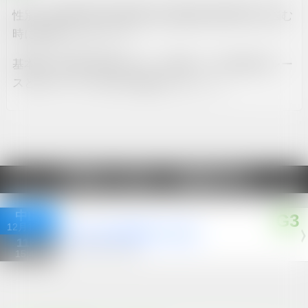
性別での競馬予想は優劣分析は最後の競馬予想に悩む
時に参考にしましょう。
基本的に牡馬が有利なので、牝馬とセン馬が他のレー
スと比べてどうなのかを検討しましょう。
🏁 競馬AIの要注目！
重賞競馬予想
中山
G3
12月14日
ターコイズステークス
11R
芝
1600m
16頭
15:45