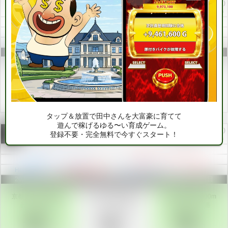
5歳 (2019年03月05日)
1
フルオール
牡馬
/
関東所属
/
鹿毛
調教師：斎藤 誠
生産者：藤本ファーム
馬主：林 正道
/
/
父馬：ホッコータルマエ
母馬：ゴールドフォレスト
キングカメハメハ
マダムチェロキー
ゴールドアリュール
フォレストキティ
2024年09月29日
2024年09月16日
2024年08月03日
白川郷Ｓ
ＪＲＡアニバ
柳都Ｓ
中京 ダート 1800m
中京 ダート 1800m
新潟 ダート 1800m
曇 稍重 6枠 10番
晴 良 6枠 11番
晴 良 3枠 5番
団野 大成
団野 大成
団野 大成
8着
2着
6着
/15頭
/16頭
/15頭
1:52.5 (差し)
1:51.3 (差し)
1:52.4 (差し)
タップ＆放置で田中さんを大富豪に育てて
遊んで稼げるゆる〜い育成ゲーム。
4歳 (2020年02月14日)
2
ヘニータイフーン
登録不要・完全無料で今すぐスタート！
牝馬
/
関西所属
/
栗毛
調教師：中村 直也
生産者：服部 牧場
馬主：林 正道
/
/
父馬：ヘニーヒューズ
母馬：メジャータイフーン
Hennessy
Meadow Flyer
ダイワメジャー
マザイ
2024年11月10日
2024年08月31日
2024年09月16日
ラッキーラＣ
古町Ｓ
ＪＲＡアニバ
京都 ダート 1800m
新潟 ダート 1800m
中京 ダート 1800m
曇 良 3枠 4番
曇 稍重 2枠 2番
晴 良 3枠 6番
岩田 望来
菅原 明良
松山 弘平
3着
3着
0着
/14頭
/11頭
/16頭