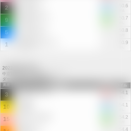
アイブランコ
2
1:50.6
2
西村 淳也
6人気
追込
アルムブラーヴ
3
1:50.7
9
丸山 元気
2人気
差し
インベルシオン
4
1:50.8
5
吉村 智洋
13人気
先行
タイセイエピソード
5
1:50.9
1
松若 風馬
3人気
差し
2022年12月17日
中京競馬場 11R 尾頭橋ステークス
ダート 1800m 16頭 小雨 良
馬番
馬名・騎手名
着順
タイム
ゴールドハイアー
1
1:54.1
3
幸 英明
4人気
差し
トウセツ
2
1:54.1
10
藤岡 康太
1人気
差し
リリーミニスター
3
1:54.2
15
富田 暁
10人気
先行
ラヴォラーレ
4
1:54.4