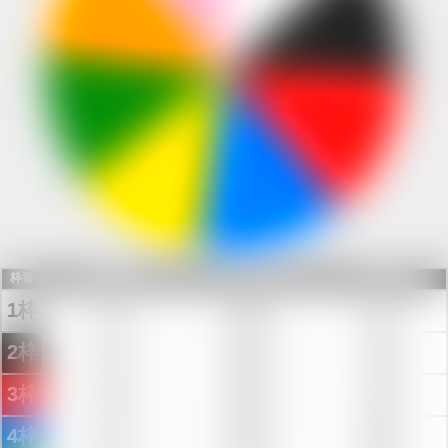
枠番
総出走頭数
3着以内頭数
1着頭数
219頭
77頭
1枠
961頭
（22.788%）
（8.012%）
258頭
78頭
2枠
1034頭
（24.951%）
（7.543%）
240頭
87頭
3枠
1099頭
（21.838%）
（7.916%）
260頭
96頭
4枠
1180頭
（22.033%）
（8.135%）