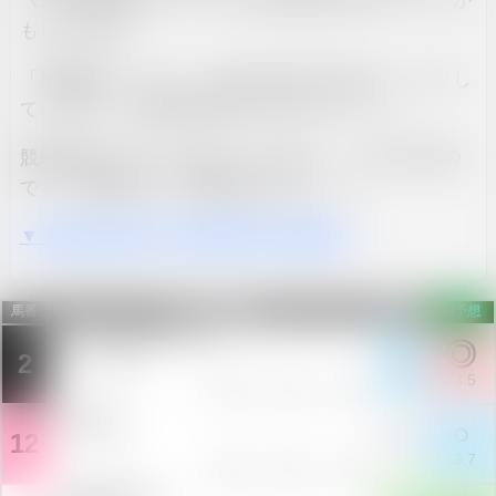
《
メイクザビート
》です。負けを取り戻すチャンスか
もしれません。
「尾頭橋ステークス」は強い馬と弱い馬がハッキリし
ているので、馬券の組み方を工夫しましょう。
競馬予想から外して良さそうなのは、《
ベンテイガ
》
です。覚悟を持って馬券を買いましょう。
▼ 過去10年分析での競馬予想で勝率が…
馬番
馬名・騎手名
人気
AI予想
ヘニータイフーン
◎
2
2
鮫島 克駿
73.5
5.9倍
軸
紐
穴
リチャ
○
6
12
Ｈ．ドイル
63.7
8.3倍
軸
紐
穴