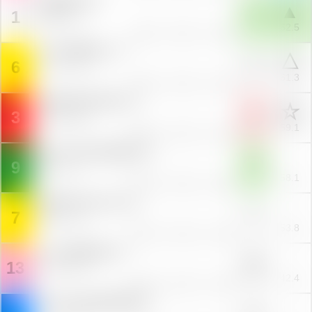
フルオール
▲
3
1
騎手不明
62.5
7.1倍
軸
紐
穴
メイクザビート
△
5
6
小沢 大仁
61.3
7.8倍
軸
紐
穴
マルブツプライド
☆
1
3
岩田 康誠
59.1
4.0倍
軸
紐
穴
メイショウコガシラ
3
9
荻野 極
58.1
7.1倍
軸
紐
穴
コルドンルージュ
7
7
亀田 温心
53.8
8.9倍
軸
紐
穴
ハッスルダンク
12
13
杉原 誠人
42.4
44.7倍
軸
紐
穴
メイショウカゲカツ