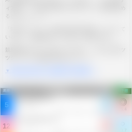
AIの競馬予想と人気がズレているのが、《
トーホウデ
ィアス
》、《
ヴェールアンレーヴ
》です。馬券に絡め
ると良いでしょう。
「知立ステークス」は強い馬と弱い馬がハッキリして
いるので、3連単を狙っても良いかも知れません。
競馬予想から外して良さそうなのは、《
メイショウツ
ツジ
》です。他の馬に注目しましょう。
▼ 過去10年分析での競馬予想で勝率が…
馬番
馬名・騎手名
人気
AI予想
アンクルクロス
◎
2
5
長岡 禎仁
75.4
5.6倍
軸
紐
穴
スリーアイランド
○
1
12
Ｈ．ドイル
73.7
3.5倍