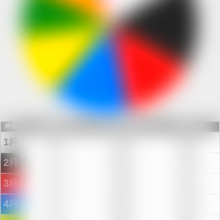
枠番
総出走頭数
3着以内頭数
1着頭数
73頭
31頭
1枠
361頭
（20.221%）
（8.587%）
98頭
34頭
2枠
373頭
（26.273%）
（9.115%）
92頭
27頭
3枠
379頭
（24.274%）
（7.124%）
89頭
30頭
4枠
387頭
（22.997%）
（7.751%）