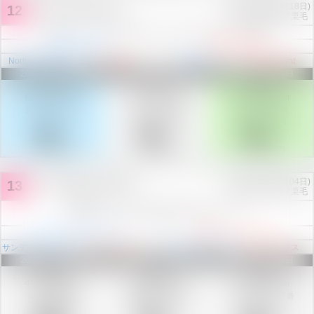
4歳 (2020年04月18日)
12
スリーアイランド
牝馬
/
関西所属
/
栗毛
調教師：中竹 和也
生産者：Cn Farm Ltd
馬主：永井商事
/
/
父馬：Zoustar
母馬：Entreat
Northern Meteor
Zouzou
Pivotal
River Saint
2024年11月16日
2024年09月08日
2024年08月11日
キビタキＳ
セプテンバー
稲妻Ｓ
福島 芝 1200m
中山 芝 1200m
新潟 芝 1000m
曇 良 6枠 11番
晴 良 1枠 1番
晴 良 7枠 14番
Ｈ．ドイル
佐々木 大輔
佐々木 大輔
2着
4着
3着
/16頭
/10頭
/17頭
1:09.0 (先行)
1:07.6 (差し)
0:54.5 (先行)
5歳 (2019年04月04日)
13
シュヴェルトライテ
牝馬
/
関東所属
/
栗毛
調教師：池上 昌和
生産者：岡田スタツド
/
/
馬主：ノルマンディーサラブレッドレーシング
父馬：マツリダゴッホ
母馬：シュヴァリエ
サンデーサイレンス
ペイパーレイン
フレンチデピュティ
タニノカリス
2024年11月30日
2024年09月22日
2024年08月31日
飛騨Ｓ
志摩Ｓ
長篠Ｓ
中京 芝 1400m
中京 芝 1200m
中京 芝 1200m
晴 良 5枠 6番
曇 稍重 8枠 15番
小雨 不良 4枠 7番
岩田 康誠
Ｍ．デムーロ
Ｍ．デムーロ