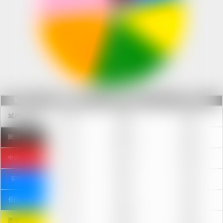
騎手名
総騎乗回数
3着以内回数
1着回数
0回
0回
28回
城戸 義政
（0.0%）
（0.0%）
10回
2回
58回
国分 優作
（17.241%）
（3.448%）
3回
2回
35回
中井 裕二
（8.571%）
（5.714%）
5回
1回
50回
荻野 極
（10.0%）
（2.0%）
1回
0回
22回
長岡 禎仁
（4.545%）
（0.0%）
2回
1回
13回
西塚 洸二