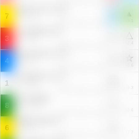
軸
紐
穴
ヤマニンアンフィル
▲
2
7
亀田 温心
69.1
5.6倍
軸
紐
穴
トーホウディアス
△
5
3
中井 裕二
62.4
9.4倍
軸
紐
穴
ヴェールアンレーヴ
☆
8
4
荻野 極
56.6
15.7倍
軸
紐
穴
スーサンアッシャー
11
1
城戸 義政
49.3
44.7倍
軸
紐
穴
アシャカタカ
4
8
丸山 元気
48.6
5.9倍
軸
紐
穴
プロスペリダード
6
6
西塚 洸二
47.7
11.5倍
軸
紐
穴