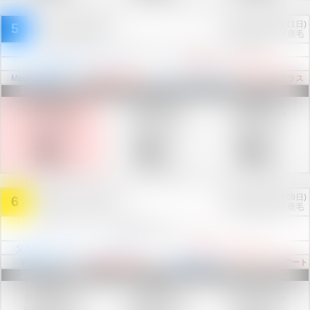
3歳 (2021年05月11日)
5
アンクルクロス
牡馬
/
関西所属
/
鹿毛
調教師：高橋 亮
生産者：竹島 幸治
馬主：塚本 能交
/
/
父馬：タリスマニック
母馬：ウインクルキラリ
Medaglia dOro
Magic Mission
ダンスインザダーク
ウインクルグラス
2024年11月23日
2024年10月12日
2024年06月23日
3歳以上2勝
3歳以上2勝
瀬田特別
京都 芝 1200m
京都 芝 1200m
京都 芝 1400m
曇 良 4枠 8番
晴 良 2枠 4番
曇 重 4枠 7番
長岡 禎仁
長岡 禎仁
長岡 禎仁
1着
6着
8着
/15頭
/17頭
/18頭
1:08.2 (差し)
1:08.2 (差し)
1:22.5 (差し)
4歳 (2020年03月09日)
6
プロスペリダード
牝馬
/
関西所属
/
鹿毛
調教師：西園 翔太
生産者：ダーレー・ジャパン・ファーム
/
/
馬主：大樹ファーム
父馬：アメリカンペイトリオット
母馬：ヴェスティージ
War Front
Life Well Lived
Ravens Pass
エンシェントアート
2024年10月19日
2024年07月14日
2024年06月29日
北陸Ｓ
佐世保Ｓ
バーデンＢＣ
新潟 芝 1200m
小倉 芝 1200m
福島 芝 1200m
雨 稍重 4枠 7番
雨 不良 3枠 6番
晴 良 5枠 7番