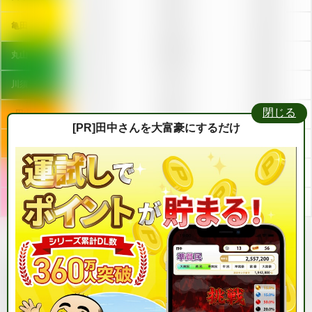
（15.384%）
（7.692%）
3回
1回
29回
亀田 温心
（10.344%）
（3.448%）
10回
2回
43回
丸山 元気
（23.255%）
（4.651%）
7回
2回
51回
川須 栄彦
（13.725%）
（3.921%）
3回
2回
閉じる
17回
田中 健
（17.647%）
（11.764%）
[PR]田中さんを大富豪にするだけ
5回
3回
29回
小沢 大仁
（17.241%）
（10.344%）
1回
1回
4回
Ｈ．ドイル
（25.0%）
（25.0%）
1回
0回
4回
騎手不明
（25.0%）
（0.0%）
「知立ステークス」の騎手による競馬予想で、得意な
騎手は
Ｈ．ドイル
騎手です。《
スリーアイランド
》
に騎乗します。しかし経験数が少ないため、過信は禁