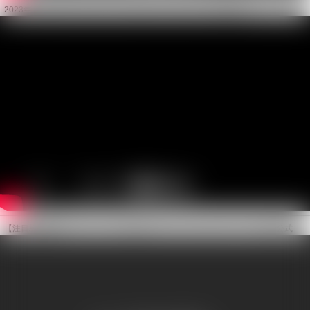
2023年 シルクロードステークス（GⅢ） | ナムラクレア| JRA公式
【注目馬 関係者インタビュー】2024年 スプリンターズステークス｜JRA公式