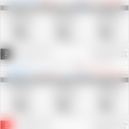
Pivotal
Sichilla
Solon
Recambe
2024年09月22日
2024年03月31日
2024年03月03日
志摩Ｓ
キタサンブＣ
戎橋Ｓ
中京 芝 1200m
阪神 芝 1400m
阪神 芝 1400m
曇 稍重 6枠 11番
晴 良 8枠 16番
晴 良 7枠 12番
和田 竜二
和田 竜二
横山 典弘
10着
11着
9着
/17頭
/17頭
/14頭
1:10.1 (追込)
1:21.3 (追込)
1:21.2 (追込)
6歳 (2018年04月02日)
2
メイショウツツジ
牝馬
/
関西所属
/
黒鹿毛
調教師：木原 一良
生産者：富田牧場
馬主：松本 好雄
/
/
父馬：エイシンフラッシュ
母馬：メイショウアキシノ
Kings Best
ムーンレディ
デュランダル
アンティックタイル
2024年11月16日
2024年08月31日
2024年07月14日
キビタキＳ
長篠Ｓ
佐世保Ｓ
福島 芝 1200m
中京 芝 1200m
小倉 芝 1200m
曇 良 2枠 4番
小雨 不良 3枠 6番
雨 不良 1枠 1番
小沢 大仁
角田 大和
角田 大和
15着
14着
9着
/16頭
/18頭
/18頭
1:10.3 (追込)
1:11.7 (差し)
1:10.0 (差し)
6歳 (2018年04月12日)
3
トーホウディアス
牡馬
/
関西所属
/
栗毛