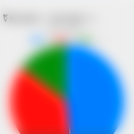
⚧
性別の同条件レース過去10年統計データ