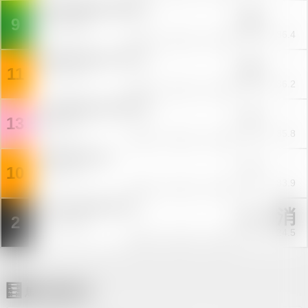
アスクビギンアゲン
10
9
川須 栄彦
36.4
43.5倍
軸
紐
穴
タイセイキューティ
12
11
小沢 大仁
36.2
46.1倍
軸
紐
穴
シュヴェルトライテ
9
13
騎手不明
35.8
31.7倍
軸
紐
穴
アドヴァイス
7
10
田中 健
33.9
12.9倍
軸
紐
穴
メイショウツツジ
消
13
2
国分 優作
24.5
80.1倍
軸
紐
穴
🧮
馬券点数計算