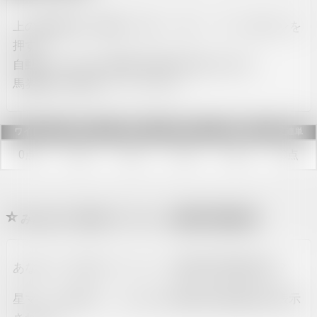
上の競馬予想一覧表の「軸」「紐」「穴」のボタンを
押すと
自動でそれぞれの券種の点数が表示されます。
馬券購入の参考にしてください。
ワイド
枠連
馬連
馬単
三連複
三連単
0点
0点
0点
0点
0点
0点
⭐
みんなの「知立ステークス」AI競馬予想期待度
あなたの「知立ステークス」AI競馬予想期待度は？
星マークを押すと、みんなのAI競馬予想期待度が表示