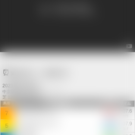
⏰
過去5年のレース結果一覧
2023年12月10日
中京競馬場 11R 知立ステークス
芝 1200m 9頭 晴 良
馬番
馬名・騎手名
着順
タイム
ドロップオブライト
1
1:07.6
7
小沢 大仁
1人気
先行
メイショウエニシア
2
1:07.9
5
泉谷 楓真
2人気
逃げ