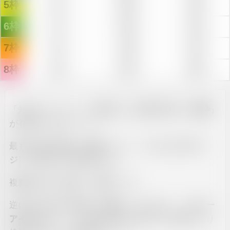
98頭
25頭
5枠
401頭
（24.438%）
（6.234%）
62頭
21頭
6枠
407頭
（15.233%）
（5.159%）
76頭
27頭
7枠
532頭
（14.285%）
（5.075%）
67頭
23頭
8枠
550頭
（12.181%）
（4.181%）
「知立ステークス」の枠番による競馬予想は「
内枠
」
が有利になるでしょう。
最も有利な枠番は「
2枠
」です。《
メイショウツツ
ジ
》が2枠なので要注目です。
複勝率が高い枠番も「
2枠
」です。
逆に最も不利な枠番は「
8枠
」になります。《
スリー
アイランド
》、《
シュヴェルトライテ
》は8枠となり