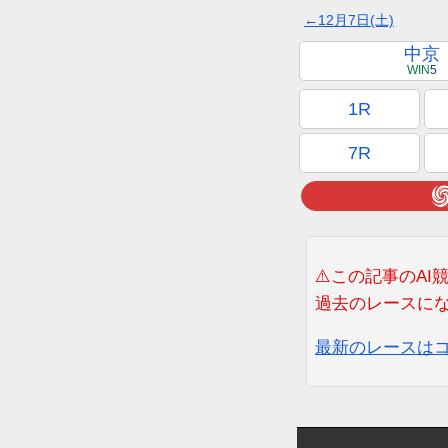
←12月7日(土)
中京
WIN
5
1R
7R
⚠️この記事のAI
過去のレースに
最新のレースは