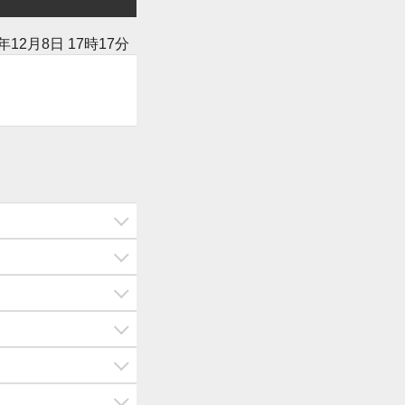
4年12月8日 17時17分