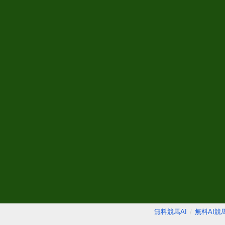
無料競馬AI
無料AI競