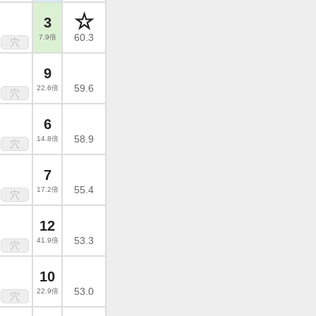
☆
3
60.3
7.9倍
穴
9
59.6
22.6倍
穴
6
58.9
14.8倍
穴
7
55.4
17.2倍
穴
12
53.3
41.9倍
穴
10
53.0
22.9倍
穴