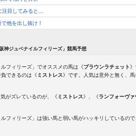
馬に注目してみると…
分析で他を出し抜け！
「阪神ジュベナイルフィリーズ」競馬予想
イルフィリーズ」でオススメの馬は《
ブラウンラチェット
》
勝負できるのは《
ミストレス
》です。人気は意外と無く、馬
人気がズレているのが、《
ミストレス
》、《
ランフォーヴァ
。
ルフィリーズ」は強い馬と弱い馬がハッキリしているので、
。