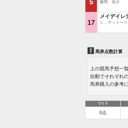
5
藤岡 佑介
メイデイレ
17
Ｌ．デットーリ
🧮
馬券点数計算
上の競馬予想一
自動でそれぞれ
馬券購入の参考
ワイド
0点