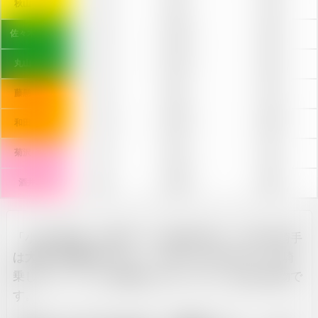
34回
秋山 稔樹
（8.823%）
（2.941%）
12回
3回
36回
佐々木 大輔
（33.333%）
（8.333%）
12回
4回
63回
丸山 元気
（19.047%）
（6.349%）
6回
2回
63回
藤懸 貴志
（9.523%）
（3.174%）
52回
14回
157回
和田 竜二
（33.121%）
（8.917%）
3回
1回
23回
菊沢 一樹
（13.043%）
（4.347%）
11回
3回
83回
酒井 学
（13.253%）
（3.614%）
「小倉大賞典」の騎手による競馬予想で、得意な騎手
は
大野 拓弥
騎手です。《
グランドカリナン
》に騎
乗します。しかし経験数が少ないため、過信は禁物で
す。