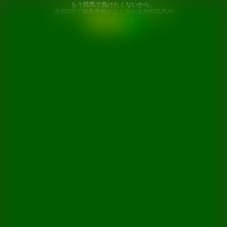
もう競馬で負けたくないから、
全部0円で競馬予想がよく当たる無料競馬AI
AI
無料競馬