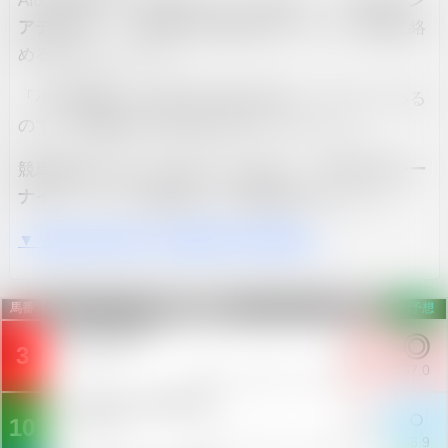
AIの競馬予想と人気がズレているのが、《
ショウナン
アデイブ
》、《
ホウオウプロサンゲ
》です。馬券に絡
めると良いでしょう。
「小倉大賞典」は強い馬と弱い馬がハッキリしている
ので、穴馬を狙うのはほどほどにしましょう。
競馬予想から外して良さそうなのは、《
ギャラクシー
ナイト
》です。覚悟を持って馬券を買いましょう。
▼ 過去10年分析での競馬予想で勝率が…
馬番
馬名・騎手名
人気
AI予想
シルトホルン
◎
1
3
吉田 隼人
57.0
5.8倍
軸
紐
穴
ショウナンアデイブ
○
9
10
丸山 元気
56.9
15.2倍