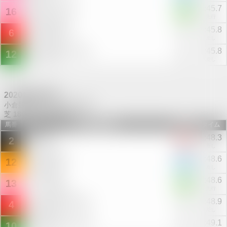
ディアンドル
3
1:45.7
16
団野 大成
12人気
先行
アールスター
4
1:45.8
6
長岡 禎仁
4人気
差し
デンコウアンジュ
5
1:45.8
12
蛯名 正義
8人気
差し
2020年2月23日
小倉競馬場 11R 小倉大賞典
芝 1800m 14頭 晴 良
馬番
馬名・騎手名
着順
タイム
カデナ
1
1:48.3
2
鮫島 克駿
4人気
差し
ドゥオーモ
2
1:48.6
12
勝浦 正樹
10人気
差し
ジナンボー
3
1:48.6
13
Ａ．シュタルケ
2人気
先行
レイホーロマンス
4
1:48.9
4
松若 風馬
6人気
差し
アウトライアーズ
5
1:49.1
10