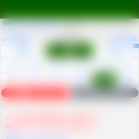
無料競馬AI
無料AI競馬予想
小倉大賞典
2月23日(日)
←2月22日(土)
3月1日(土)→
小倉
京都
東京
WIN
5
WIN
5
WIN
5
1R
2R
3R
4R
5R
6R
11R
7R
8R
9R
10R
12R
WIN
5
オリジンAI
ウェーブAI
⚠️この記事のAI競馬予想は「2025年」の
過去のレースになるのでご注意下さい。