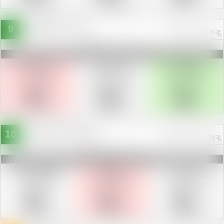
1:34.2 (追込)
1:32.9 (追込)
1:45.5 (差し)
9
コスモブッドレア
牡馬
/
関東所属
/
芦毛
調教師：小野 次郎
2025年01月25日
2024年11月24日
2024年10月20日
初富士Ｓ
アーモンドＣ
甲斐路Ｓ
中山 芝 2000m
東京 芝 2000m
東京 芝 2000m
晴 良 3枠 6番
晴 良 6枠 10番
晴 良 4枠 4番
騎手不明
横山 武史
横山 武史
1着
13着
3着
/17頭
/15頭
/8頭
2:00.7 (逃げ)
2:00.8 (差し)
2:00.8 (逃げ)
10
ショウナンアデイブ
牡馬
/
関西所属
/
青鹿毛
調教師：高野 友和
2025年01月05日
2024年11月09日
2024年09月28日
G3 日刊中山金杯
修学院Ｓ
高山Ｓ
中山 芝 2000m
京都 芝 2000m
中京 芝 2000m
曇 良 3枠 5番
晴 良 5枠 7番
曇 良 8枠 12番
池添 謙一
池添 謙一
池添 謙一
7着
1着
7着
/18頭
/14頭
/13頭
1:58.6 (差し)
1:57.8 (先行)
2:00.4 (追込)