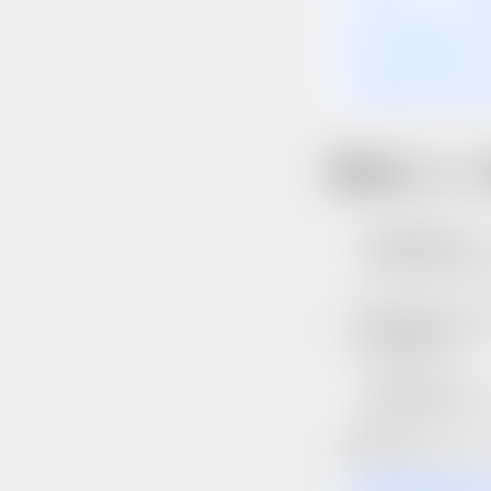
👣 あの脚質の
⚧ 性別の10年
🤖
競馬AIによる
「韓国馬事会杯
《
ソーニーイシ
AIの競馬予想と
ズに要注目です
「韓国馬事会杯
競馬予想から外