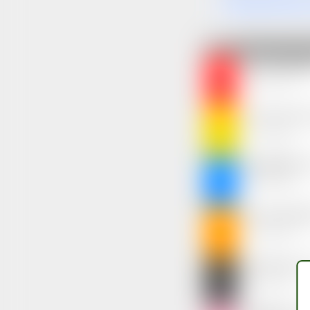
▼ 過去10年分
馬番
バンドマス
6
横山 武史
ソーニーイ
10
川田 将雅
ロジアデレ
7
三浦 皇成
メイショウ
14
大野 拓弥
ペンティメ
4
北村 宏司