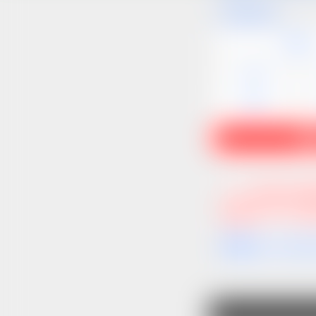
←3月16日(日)
中京
1R
7R
⚠️この記事のAI
過去のレースに
最新のレースは