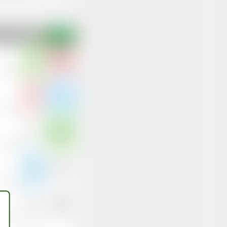
人気
AI予想
◎
3
る
70.4
7.1倍
穴
○
1
68.5
1.7倍
穴
▲
4
65.9
12.2倍
穴
△
2
65.2
5.8倍
穴
☆
9
59.5
30.1倍
穴