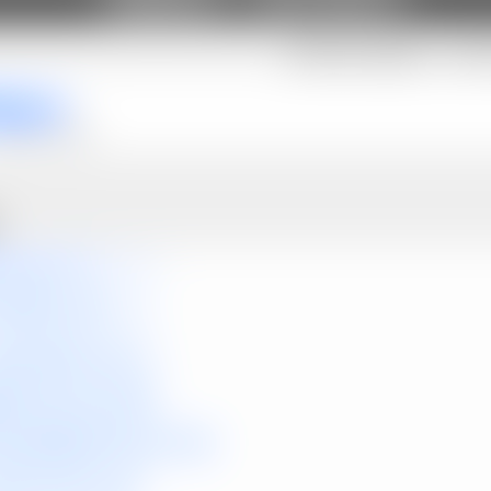
競馬予想の更新日：
202
事会杯
1800m
16頭
馬予想を0円でゲット！
馬の枠番は○番だった
が得意な騎手はあの人
馬情報で勝ち馬を発見
馬予想参考動画で動きを分析
結果で傾向を分析