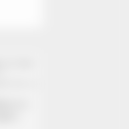
入りそうなのは
う。
ント
》です。オッ
性があります。
危険です。