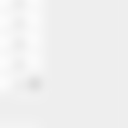
10
39.7
68.9倍
穴
14
34.7
213.3倍
穴
16
33.3
424.8倍
穴
12
30.1
125.5倍
穴
消
13
25.4
202.7倍
穴