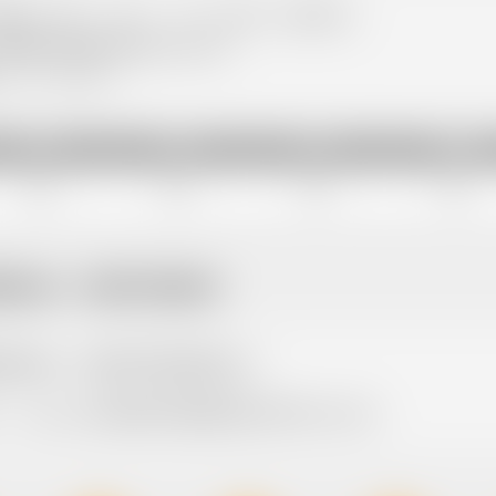
覧表の「軸」「紐」「穴」のボタンを押すと
の券種の点数が表示されます。
にしてください。
枠連
馬連
馬単
三連複
0点
0点
0点
0点
事会杯」AI競馬予想期待度
事会杯」AI競馬予想期待度は？
、みんなのAI競馬予想期待度が表示されます。