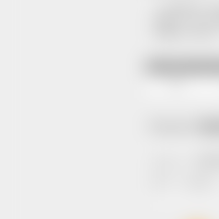
上の競馬予想一
自動でそれぞれ
馬券購入の参考
ワイド
0点
⭐
みんなの「韓国馬
あなたの「韓国馬
星マークを押すと