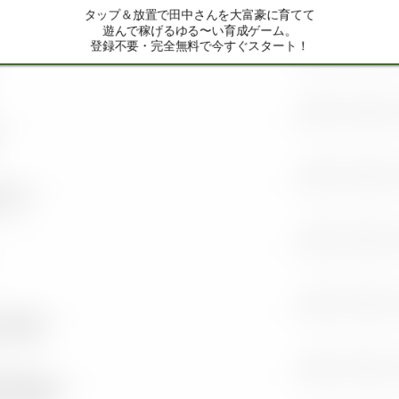
リテージ
軸
紐
軸
紐
軸
紐
ース
軸
紐
タップ＆放置で田中さんを大富豪に育てて
遊んで稼げるゆる〜い育成ゲーム。
登録不要・完全無料で今すぐスタート！
軸
紐
バイオ
軸
紐
パスカル