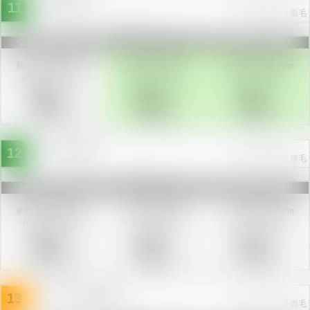
11
ジェネラーレ
牡馬
/
関西所属
/
栗毛
調教師：野中 賢二
2025年05月17日
2025年04月12日
2025年03月30日
中ノ岳特別
喜多方特別
4歳以上2勝
新潟 ダート 1800m
福島 ダート 1150m
阪神 ダート 1200m
曇 稍重 8枠 11番
晴 良 1枠 1番
曇 良 8枠 14番
藤岡 佑介
藤懸 貴志
池添 謙一
5着
3着
3着
/10頭
/16頭
/14頭
1:54.4 (逃げ)
1:08.8 (逃げ)
1:12.2 (逃げ)
12
ウィンダミア
牡馬
/
関東所属
/
鹿毛
調教師：林 徹
2025年04月27日
2025年01月26日
2025年01月05日
4歳以上2勝
4歳以上2勝
4歳以上2勝
東京 ダート 1400m
中山 ダート 1200m
中山 ダート 1200m
晴 稍重 1枠 1番
晴 良 1枠 1番
晴 良 7枠 14番
津村 明秀
戸崎 圭太
戸崎 圭太
6着
5着
4着
/16頭
/14頭
/16頭
1:25.1 (先行)
1:11.8 (差し)
1:11.8 (差し)
13
マーシヴィガラス
牡馬
/
関東所属
/
鹿毛