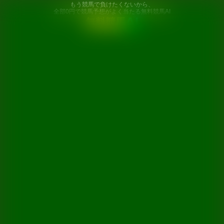
もう競馬で負けたくないから、
全部0円で競馬予想がよく当たる無料競馬AI
AI
無料競馬