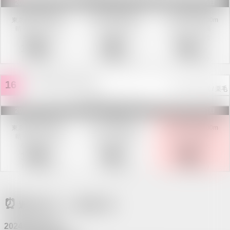
2025年04月27日
2025年02月16日
2025年01月05日
4歳以上2勝
4歳以上2勝
4歳以上2勝
東京 ダート 1400m
東京 ダート 1400m
中山 ダート 1200m
晴 稍重 7枠 13番
曇 良 5枠 8番
晴 良 8枠 15番
杉原 誠人
吉田 豊
佐々木 大輔
12着
11着
9着
/16頭
/15頭
/16頭
1:26.1 (差し)
1:26.6 (差し)
1:12.1 (追込)
16
ゴールデンオスカー
牡馬
/
関東所属
/
栗毛
調教師：堀内 岳志
2025年05月04日
2025年02月23日
2025年02月01日
4歳以上2勝
大島特別
4歳以上1勝
東京 ダート 1300m
東京 ダート 1400m
東京 ダート 1400m
晴 稍重 8枠 15番
曇 良 5枠 8番
晴 良 4枠 8番
石川 裕紀人
石川 裕紀人
石川 裕紀人
11着
7着
1着
/16頭
/14頭
/16頭
1:18.4 (追込)
1:25.9 (先行)
1:25.0 (差し)
⏰
過去5年のレース結果一覧
2024年5月25日