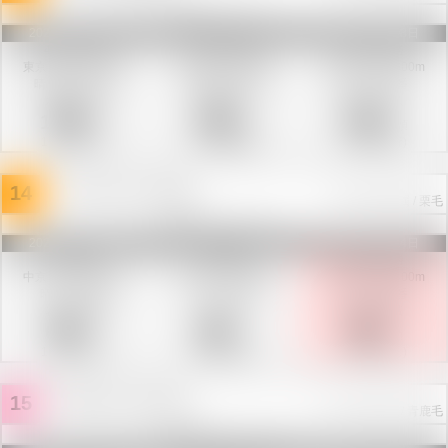
調教師：的場 均
2025年04月27日
2025年03月22日
2025年02月08日
4歳以上2勝
4歳以上2勝
4歳以上2勝
東京 ダート 1400m
中山 ダート 1200m
東京 ダート 1600m
晴 稍重 4枠 8番
晴 稍重 3枠 5番
晴 良 4枠 6番
木幡 巧也
石橋 脩
横山 典弘
15着
15着
11着
/16頭
/16頭
/15頭
1:26.4 (差し)
1:12.9 (追込)
1:39.5 (先行)
14
ミッドナイトラスタ
牝馬
/
関東所属
/
栗毛
調教師：加藤 征弘
2025年03月30日
2025年01月13日
2024年12月14日
鈴鹿特別
鳥羽特別
3歳以上1勝
中京 ダート 1400m
中京 ダート 1400m
中京 ダート 1400m
晴 良 5枠 9番
晴 良 1枠 2番
晴 良 4枠 8番
岩田 康誠
武 豊
岩田 康誠
6着
8着
1着
/16頭
/16頭
/16頭
1:25.5 (差し)
1:25.3 (差し)
1:24.1 (差し)
15
トウカイファクター
セン馬
/
関東所属
/
青鹿毛
調教師：菊川 正達