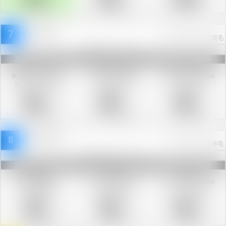
1:23.0 (差し)
1:36.8 (差し)
1:26.1 (差し)
7
ケンキョ
牡馬
/
関東所属
/
黒鹿毛
調教師：高橋 文雅
2025年05月04日
2025年03月02日
2025年02月09日
4歳以上2勝
4歳以上2勝
4歳以上2勝
東京 ダート 1300m
中山 ダート 1200m
東京 ダート 1300m
晴 稍重 7枠 13番
晴 良 4枠 7番
晴 良 1枠 2番
丸田 恭介
騎手不明
騎手不明
8着
6着
4着
/16頭
/16頭
/16頭
1:18.0 (追込)
1:12.1 (追込)
1:18.9 (追込)
8
キングクー
牡馬
/
関東所属
/
鹿毛
調教師：根本 康広
2025年05月04日
2025年04月19日
2025年03月30日
邁進特別
葛飾特別
鈴鹿特別
新潟 芝 1000m
中山 ダート 1200m
中京 ダート 1400m
晴 良 3枠 5番
晴 良 2枠 3番
晴 良 4枠 8番
騎手不明
騎手不明
松若 風馬
7着
4着
4着
/16頭
/15頭
/16頭
0:56.9 (追込)
1:12.5 (追込)
1:25.4 (追込)