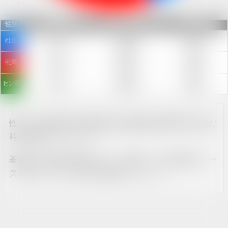
性別
総出走頭数
3着以内頭数
1着頭数
1734頭
595頭
8070頭
牡馬
（21.486%）
（7.372%）
984頭
318頭
5899頭
牝馬
（16.68%）
（5.39%）
102頭
29頭
682頭
セン馬
（14.956%）
（4.252%）
性別での競馬予想は優劣分析は最後の競馬予想に悩む
時に参考にしましょう。
基本的に牡馬が有利なので、牝馬とセン馬が他のレー
スと比べてどうなのかを検討しましょう。