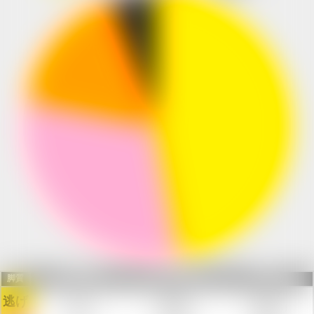
脚質
総出走頭数
3着以内頭数
1着頭数
365頭
156頭
逃げ
939頭
（38.871%）
（16.613%）