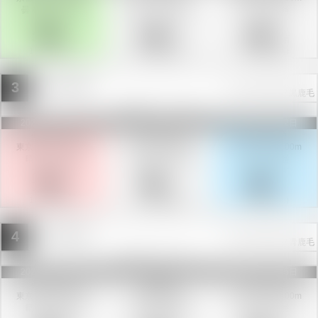
曇 稍重 5枠 10番
晴 良 8枠 16番
晴 良 4枠 4番
騎手不明
Ｃ．ルメール
武 豊
3着
15着
10着
/16頭
/16頭
/13頭
1:24.4 (差し)
1:28.0 (先行)
1:25.6 (追込)
3
モナコブル
牡馬
/
関東所属
/
黒鹿毛
調教師：岩戸 孝樹
2025年05月03日
2025年03月16日
2025年02月22日
4歳以上1勝
4歳以上1勝
4歳以上1勝
東京 ダート 1400m
中京 ダート 1400m
東京 ダート 1400m
晴 重 8枠 15番
小雨 重 3枠 6番
曇 良 1枠 1番
大野 拓弥
北村 友一
大野 拓弥
1着
6着
2着
/16頭
/16頭
/16頭
1:23.4 (先行)
1:24.3 (追込)
1:25.9 (差し)
4
ベルブリエ
牝馬
/
関東所属
/
青鹿毛
調教師：尾関 知人
2025年05月10日
2025年03月22日
2025年01月25日
4歳以上2勝
熱田特別
4歳以上2勝
東京 ダート 1400m
中京 芝 1400m
中京 ダート 1400m
晴 重 6枠 11番
晴 良 6枠 11番
晴 良 4枠 7番