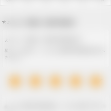
0点
0点
0点
0点
0点
0点
⭐
みんなの「富嶽賞」AI競馬予想期待度
あなたの「富嶽賞」AI競馬予想期待度は？
星マークを押すと、みんなのAI競馬予想期待度が表示
されます。
★
★
★
★
★
みんなのAI競馬予想期待度は、123人の投票で平均4.5