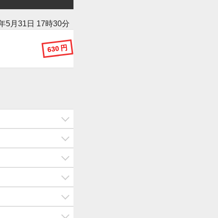
5年5月31日 17時30分
630 円