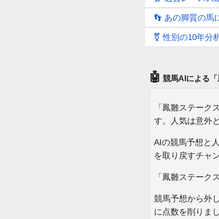
👣 あの脚質の
⚧ 性別の10年
🤖
競馬AIによる
「鳳雛ステーク
す。人気は意外
AIの競馬予想と
を取り戻すチャ
「鳳雛ステークス
競馬予想から外
に点数を削りま