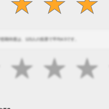
★
★
★
★
想期待度は、123人の投票で平均4.5です。
★
★
★
★