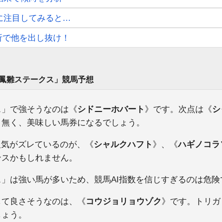
馬に注目してみると…
分析で他を出し抜け！
「鳳雛ステークス」競馬予想
ス」で強そうなのは《
シドニーホバート
》です。次点は《
シ
と無く、美味しい馬券になるでしょう。
人気がズレているのが、《
シャルクハフト
》、《
ハギノコラ
ンスかもしれません。
」は強い馬が多いため、競馬AI指数を信じすぎるのは危険
して良さそうなのは、《
コウジョリョウゾク
》です。トリガ
しょう。