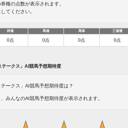
の券種の点数が表示されます。
にしてください。
枠連
馬連
馬単
三連複
0点
0点
0点
0点
テークス」AI競馬予想期待度
テークス」AI競馬予想期待度は？
、みんなのAI競馬予想期待度が表示されます。