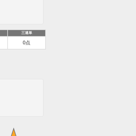
三連単
0点