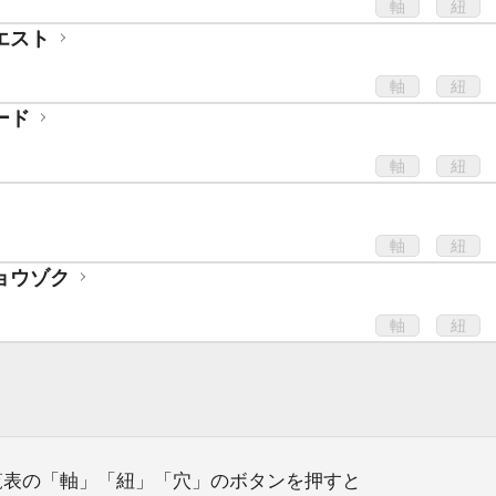
軸
紐
タップ＆放置で田中さんを大富豪に育てて
エスト
遊んで稼げるゆる〜い育成ゲーム。
登録不要・完全無料で今すぐスタート！
軸
紐
ード
軸
紐
軸
紐
ョウゾク
軸
紐
覧表の「軸」「紐」「穴」のボタンを押すと