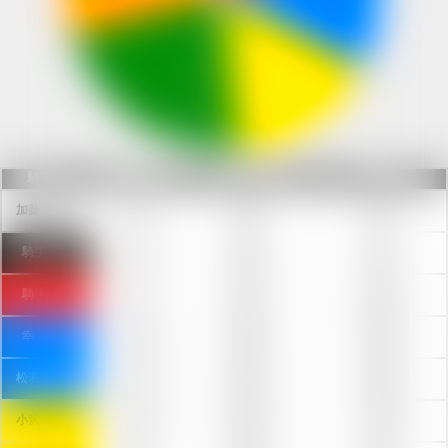
騎手名
総騎乗回数
3着以内回数
1着回数
0回
0回
0回
加藤 聡一
（0%）
（0%）
5回
1回
32回
騎手不明
（15.625%）
（3.125%）
7回
2回
19回
騎手不明
（36.842%）
（10.526%）
87回
30回
344回
幸 英明
（25.29%）
（8.72%）
54回
23回
279回
松若 風馬
（19.354%）
（8.243%）
30回
11回
138回
小沢 大仁
（21.739%）
（7.971%）