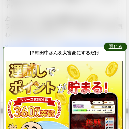
でも良いでしょう。
逆に期待できない騎手は
加藤 聡一
騎手です。《
グ
ラスシフォン
》に騎乗します。好材料がない場合は買
わないほうが良いでしょう。
閉じる
次は「宮崎ステークス」出走馬の情報も見て競馬予想
[PR]田中さんを大富豪にするだけ
をしましょう▼
🐴
「宮崎ステークス」出走馬の基本情報一覧
1
グラスシフォン
牝馬
/
関東所属
/
栗毛
調教師：松山 将樹
2025年06月14日
2025年04月26日
2025年03月15日
夏至Ｓ
鎌倉Ｓ
中京スポーツ
東京 ダート 1600m
東京 ダート 1400m
中京 ダート 1400m
小雨 良 7枠 13番
曇 稍重 5枠 9番
小雨 良 1枠 1番