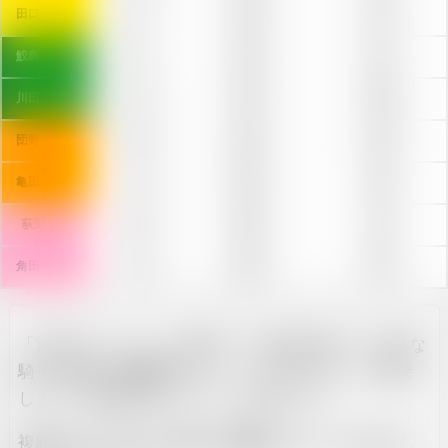
13回
6回
54回
田口 貫太
（24.074%）
（11.111%）
14回
4回
92回
鮫島 良太
（15.217%）
（4.347%）
67回
36回
131回
川田 将雅
（51.145%）
（27.48%）
37回
10回
128回
団野 大成
（28.906%）
（7.812%）
20回
9回
127回
亀田 温心
（15.748%）
（7.086%）
33回
7回
182回
荻野 極
（18.131%）
（3.846%）
27回
5回
117回
角田 大和
（23.076%）
（4.273%）
「宮崎ステークス」の騎手による競馬予想で、得意な
騎手は
川田 将雅
騎手です。《
ヴィヴァン
》に騎乗
します。勝利数も多いので、要注目です。
複勝率が高い騎手も
川田 将雅
騎手です。軸に選ん