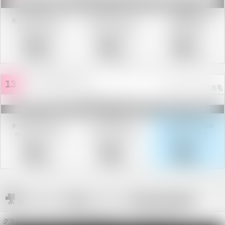
2025年06月01日
2025年03月23日
2025年03月02日
薫風Ｓ
鳴門Ｓ
関門橋Ｓ
東京 ダート 1600m
阪神 ダート 1400m
小倉 芝 2000m
晴 稍重 1枠 2番
晴 良 8枠 15番
曇 重 4枠 4番
菅原 明良
菅原 明良
長岡 禎仁
11着
5着
6着
/16頭
/16頭
/13頭
1:36.4 (先行)
1:25.1 (先行)
2:04.7 (先行)
13
ゴッドブルービー
牡馬
/
関西所属
/
黒鹿毛
調教師：角田 晃一
2025年05月11日
2025年02月22日
2025年02月08日
立夏Ｓ
小倉城Ｓ
豊前Ｓ
東京 ダート 1600m
小倉 ダート 1700m
小倉 ダート 1700m
晴 稍重 6枠 12番
晴 良 4枠 4番
曇 稍重 3枠 5番
浜中 俊
角田 大和
角田 大和
9着
6着
2着
/16頭
/9頭
/15頭
1:35.4 (先行)
1:45.3 (先行)
1:43.5 (差し)
🎥
オススメの「宮崎ステークス」競馬予想参考動画
グランドオープンCM JRA宮崎育成牧場/ウインズ宮崎 | JRA公式