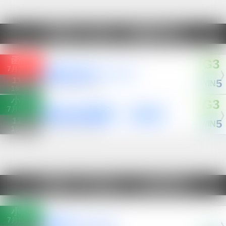
🏁 競馬AIの要注目！
重賞競馬予想
函館
G3
7月20日
函館２歳ステークス
11R
5
芝
1200m
12頭
WIN
15:25
小倉
G3
7月20日
農林水産省賞典 小倉記念
11R
5
芝
2000m
16頭
WIN
15:35
💴 競馬AIで夢を掴め！
WIN5競馬予想
小倉
7月20日
宮崎ステークス