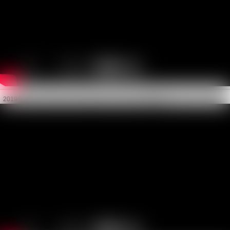
2019年 レパードステークス（GⅢ） | ハヤヤッコ | JRA公式