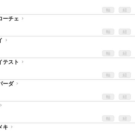
タップ＆放置で田中さんを大富豪に育てて
軸
紐
遊んで稼げるゆる〜い育成ゲーム。
登録不要・完全無料で今すぐスタート！
ローチェ
軸
紐
イ
軸
紐
イテスト
軸
紐
パーダ
軸
紐
軸
紐
メキ