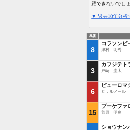
躍できないでし
▼ 過去10年分
馬番
コラソンビ
8
津村 明秀
カフジテト
3
戸崎 圭太
ピューロマ
6
Ｃ．ルメール
ブーケファ
15
菅原 明良
ショウナン