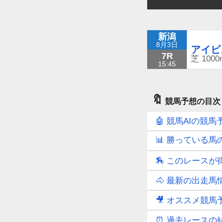
新潟
8月3日
アイビ
7R
芝
1000
15:45
🔖
競馬予想の目次
🤖 競馬AIの競
📊 勝っている
🏇 このレース
🐴 最新の出走
🎥 オススメ競
⏰ 過去レースの