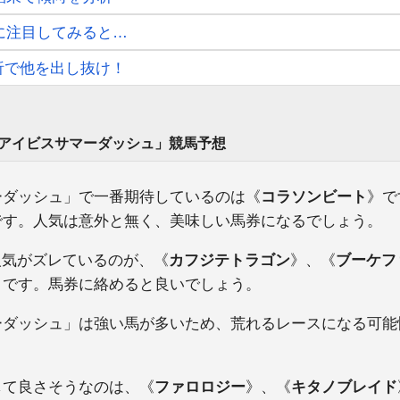
馬に注目してみると…
分析で他を出し抜け！
「アイビスサマーダッシュ」競馬予想
ーダッシュ」で一番期待しているのは《
コラソンビート
》で
です。人気は意外と無く、美味しい馬券になるでしょう。
人気がズレているのが、《
カフジテトラゴン
》、《
ブーケフ
》です。馬券に絡めると良いでしょう。
ーダッシュ」は強い馬が多いため、荒れるレースになる可能
して良さそうなのは、《
ファロロジー
》、《
キタノブレイド