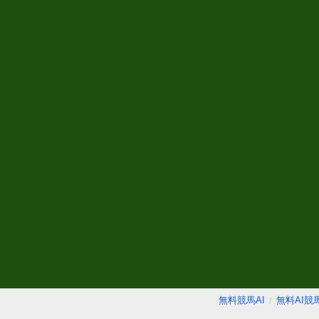
無料競馬AI
無料AI競