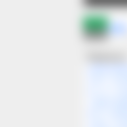
中京
8月3日
名鉄杯
7R
ダート
15:35
🔖
競馬予想の目次
🤖 競馬AIの競
📊 勝っている
🏇 このレース
🐴 最新の出走
🎥 オススメ競
⏰ 過去レースの