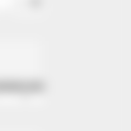
消
8
28.3
14.8倍
穴
三連単
0点