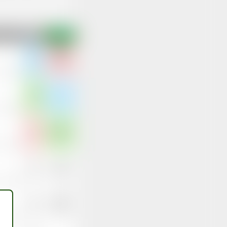
人気
AI予想
◎
2
る
71.5
6.0倍
穴
○
3
61.1
6.2倍
穴
▲
1
58.8
3.2倍
穴
△
6
58.8
11.6倍
穴
☆
9
55.5
17.0倍
穴