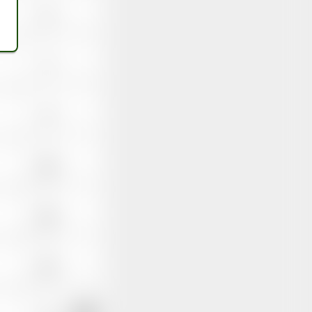
5
55.0
9.7倍
穴
7
49.9
11.7倍
穴
4
49.7
7.8倍
穴
10
42.1
22.0倍
穴
12
41.2
56.6倍
穴
11
32.7
39.3倍
穴