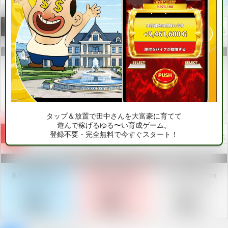
2
シグムンド
牡馬
/
関東所属
/
栗毛
調教師：岩戸 孝樹
2025年06月14日
2025年05月31日
2025年05月11日
日野特別
4歳以上2勝
日吉特別
東京 ダート 2100m
東京 ダート 2100m
東京 ダート 2100m
小雨 良 2枠 3番
小雨 不良 1枠 1番
晴 稍重 7枠 13番
原 優介
内田 博幸
柴田 大知
6着
3着
12着
/16頭
/15頭
/16頭
2:11.3 (先行)
2:09.3 (逃げ)
2:11.1 (差し)
タップ＆放置で田中さんを大富豪に育てて
遊んで稼げるゆる〜い育成ゲーム。
3
リアライズカミオン
登録不要・完全無料で今すぐスタート！
牡馬
/
関東所属
/
鹿毛
調教師：堀 宣行
2025年08月30日
2025年08月02日
2025年04月26日
千歳特別
3歳以上1勝
3歳1勝
札幌 ダート 1700m
札幌 ダート 1700m
東京 ダート 1600m
曇 重 4枠 6番
晴 良 7枠 8番
曇 稍重 5枠 9番
浜中 俊
騎手不明
Ｊ．モレイラ
2着
1着
6着
/14頭
/11頭
/16頭
1:43.3 (差し)
1:45.4 (先行)
1:37.3 (差し)