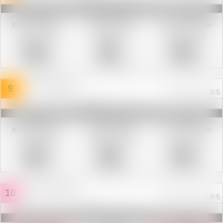
2025年08月31日
2025年07月12日
2025年05月17日
両津湾特別
3歳以上2勝
中ノ岳特別
新潟 ダート 1800m
福島 ダート 1700m
新潟 ダート 1800m
晴 良 1枠 1番
曇 良 4枠 7番
曇 稍重 7枠 9番
野中 悠太郎
騎手不明
秋山 稔樹
10着
4着
10着
/11頭
/15頭
/10頭
1:54.0 (逃げ)
1:46.8 (先行)
1:55.0 (先行)
9
テンクウジョー
牡馬
/
関東所属
/
鹿毛
調教師：小西 一男
2025年05月18日
2025年04月26日
2025年02月23日
青梅特別
4歳以上2勝
大島特別
東京 ダート 1600m
東京 ダート 1600m
東京 ダート 1400m
曇 重 3枠 6番
小雨 稍重 1枠 1番
曇 良 2枠 2番
津村 明秀
田辺 裕信
田辺 裕信
11着
14着
12着
/16頭
/16頭
/14頭
1:36.2 (差し)
1:39.3 (差し)
1:27.1 (差し)
10
ロッシニアーナ
牡馬
/
関東所属
/
青鹿毛
調教師：木村 哲也
2025年06月07日
2025年04月20日
2025年01月26日