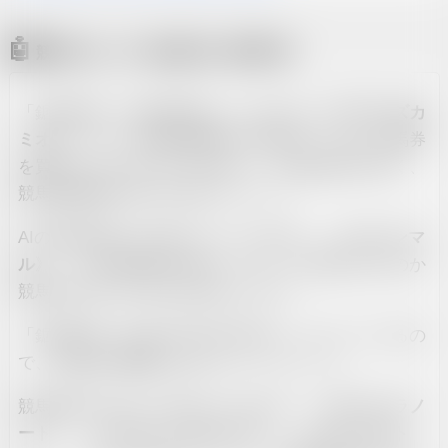
🤖
競馬AIによる「鋸山特別」競馬予想
「鋸山特別」で最も期待しているのは《
リアライズカ
ミオン
》です。競馬AI指数が75を超えているので馬券
を買わないわけにはいきません。人気は意外と無く、
競馬AI指数を考えると買いでしょう。
AIの競馬予想と人気がズレているのが、《
ライジンマ
ル
》、《
コスモオピニオン
》です。人気を信じるのか
競馬AIを信じるのかはお任せします。
「鋸山特別」は強い馬と弱い馬がハッキリしているの
で、予想外の展開にはなりにくいでしょう。
競馬予想から外して良さそうなのは、《
エクストラノ
ート
》、《
アイファーグローブ
》、《
メイショウト