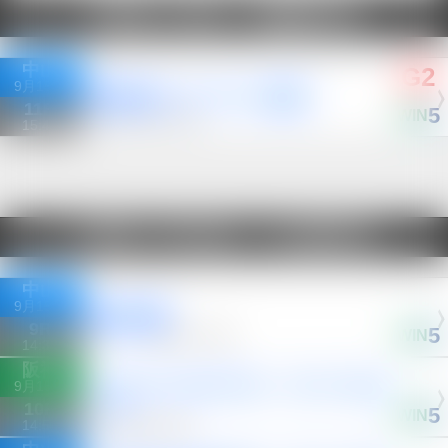
🏁 競馬AIの要注目！
重賞競馬予想
中山
G2
9月15日
朝日杯セントライト記念
11R
5
芝
2200m
12頭
WIN
15:45
💴 競馬AIで夢を掴め！
WIN5競馬予想
中山
9月15日
鋸山特別
9R
5
ダート
1800m
11頭
WIN
14:30
阪神
２０１５メモリアル モーリスカ
9月15日
ップ
10R
5
WIN
芝
1400m
9頭
14:50