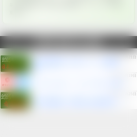
皐月賞が開催される伝統ある競馬場で、コーナリング技術も
重要です。
📚 最新の
競馬予想上達記事
2026年5月21日
2026年最新版！日本ダービーを徹底分
析！！
2026年3月19日
「オリジンAI」と「ウェーブAI」の違い
2025年12月25日
2025年最新版！有馬記念を徹底分析！！