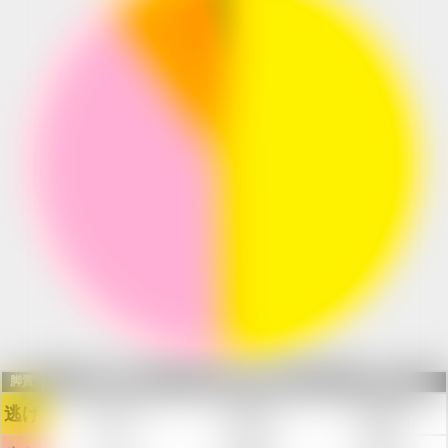
脚質
総出走頭数
3着以内頭数
1着頭数
704頭
325頭
逃げ
1631頭
（43.163%）
（19.926%）