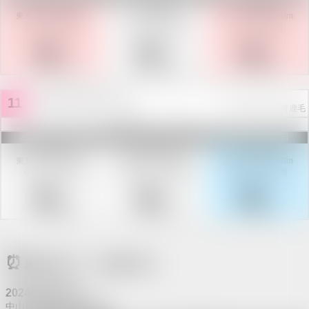
3歳以上1勝
3歳1勝
3歳未勝利
東京 ダート 1600m
中山 ダート 1800m
中山 ダート 1800m
曇 良 8枠 15番
曇 良 4枠 7番
晴 良 8枠 14番
Ｃ．ルメール
Ｃ．ルメール
Ｃ．ルメール
1着
4着
1着
/15頭
/15頭
/15頭
1:36.7 (先行)
1:54.1 (先行)
1:54.4 (逃げ)
11
タイセイアディクト
牡馬
/
関東所属
/
青鹿毛
調教師：池上 昌和
2025年06月14日
2025年05月31日
2025年05月11日
日野特別
4歳以上2勝
日吉特別
東京 ダート 2100m
東京 ダート 2100m
東京 ダート 2100m
小雨 良 1枠 1番
小雨 不良 7枠 13番
晴 稍重 6枠 12番
Ｄ．レーン
Ｄ．レーン
松山 弘平
9着
4着
2着
/16頭
/15頭
/16頭
2:11.6 (先行)
2:09.4 (差し)
2:09.3 (差し)
⏰
過去5年のレース結果一覧
2024年9月16日
中山競馬場 9R 鋸山特別