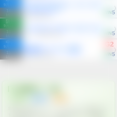
中山
２００５メモリアル ディープイ
9月15日
ンパクトカップ
10R
5
WIN
芝
1800m
9頭
15:05
阪神
9月15日
ＪＲＡアニバーサリーステークス
11R
5
ダート
1800m
14頭
WIN
15:30
中山
G2
9月15日
朝日杯セントライト記念
11R
5
芝
2200m
12頭
WIN
15:45
中山競馬場のコース傾向
芝・右回り
直線 310m
先行有利
急坂のある小回りコースで、パワーとスタミナが求められま
す。直線が約310mと短く、先行馬が有利です。有馬記念や