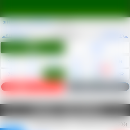
無料競馬AI
無料AI競馬予想
鋸山特別
9月15日(月)
←9月14日(日)
9月20日(土)→
中山
阪神
WIN
5
1R
2R
3R
4R
5R
6R
9R
10R
11R
7R
8R
12R
WIN
5
WIN
5
WIN
5
オリジンAI
ウェーブAI
「
鋸山特別
」
の無料AI競馬予想
競馬予想の更新日：
2025年9月15日 17時20分