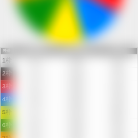
枠番
総出走頭数
3着以内頭数
1着頭数
382頭
123頭
1枠
2153頭
（17.742%）
（5.712%）
431頭
175頭
2枠
2311頭
（18.649%）
（7.572%）
439頭
111頭
3枠
2421頭
（18.133%）
（4.584%）
486頭
174頭
4枠
2536頭
（19.164%）
（6.861%）
562頭
168頭
5枠
2617頭
（21.474%）
（6.419%）
583頭
200頭
6枠
2663頭
（21.892%）
（7.51%）
630頭
199頭