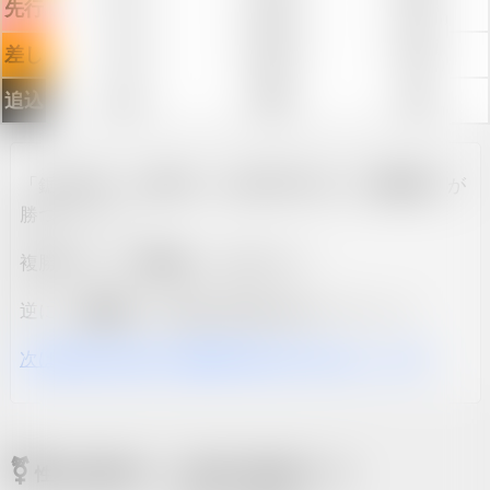
2154頭
769頭
先行
4755頭
（45.299%）
（16.172%）
1054頭
243頭
差し
7194頭
（14.651%）
（3.377%）
208頭
37頭
追込
6522頭
（3.189%）
（0.567%）
「鋸山特別」の脚質による競馬予想では「
逃げ馬
」が
勝つでしょう。
複勝率では「
先行馬
」に注目です！
逆に「
追込馬
」は活躍に期待出来ないでしょう。
次は性別の分析での競馬予想も見てみましょう▼
⚧
性別の同条件レース過去10年統計データ