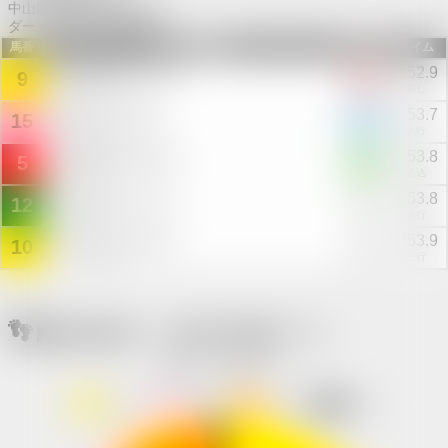
中山競馬場 9R 鋸山特別
ダート 1800m 16頭 曇 良
馬番
馬名・騎手名
着順
タイム
キタノオクトパス
1
1:52.9
9
田辺 裕信
1人気
差し
アルーフクライ
2
1:53.7
15
石橋 脩
5人気
先行
スピアザゴールド
3
1:53.8
5
武藤 雅
7人気
追込
フィルストバーン
4
1:53.8
12
菅原 明良
14人気
先行
グリニッジシチー
5
1:53.9
10
石川 裕紀人
12人気
先行
👣
脚質の同条件レース過去10年統計データ