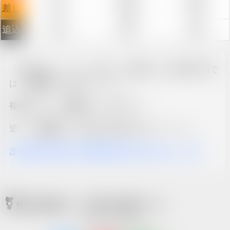
164頭
48頭
差し
846頭
（19.385%）
（5.673%）
35頭
11頭
追込
693頭
（5.05%）
（1.587%）
「朝日杯セントライト記念」の脚質による競馬予想で
は「
先行馬
」が勝つでしょう。
複勝率では「
先行馬
」に注目です！
逆に「
追込馬
」は活躍に期待出来ないでしょう。
次は性別の分析での競馬予想も見てみましょう▼
⚧
性別の同条件レース過去10年統計データ