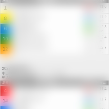
馬番
馬名・騎手名
着順
タイム
アーバンシック
1
2:11.6
1
Ｃ．ルメール
2人気
差し
コスモキュランダ
2
2:11.9
8
Ｍ．デムーロ
1人気
先行
エコロヴァルツ
3
2:12.3
6
岩田 康誠
3人気
逃げ
ヤマニンアドホック
4
2:12.4
10
津村 明秀
4人気
逃げ
スティンガーグラス
5
2:12.7
12
武 豊
5人気
差し
2023年9月18日
中山競馬場 11R 朝日杯セントライト記念
芝 2200m 15頭 晴 良
馬番
馬名・騎手名
着順
タイム
レーベンスティール
1
2:11.4
4
Ｊ．モレイラ
2人気
差し
ソールオリエンス
2
2:11.7
14
横山 武史
1人気
差し