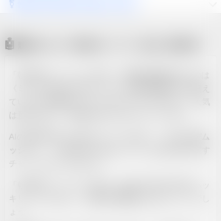
⚧ 性別の10年分析で他を出し抜け！
🤖
競馬AIによる「朝日杯セントライト記念」競馬予想
「朝日杯セントライト記念」で競馬AI指数が高いのは
《
ミュージアムマイル
》です。競馬AI指数が75を超え
ているので複勝コロガシに良いかもしれません。人気
は意外と無く、馬券を買うのをオススメします。
AIの競馬予想と人気がズレているのが、《
ピックデム
ッシュ
》、《
サクラファレル
》です。負けを取り戻す
チャンスかもしれません。
「朝日杯セントライト記念」は強い馬と弱い馬がハッ
キリしているので、予想外の展開にはなりにくいでし
ょう。