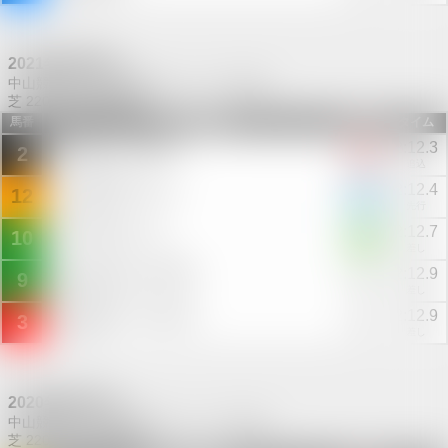
2021年9月20日
中山競馬場 11R 朝日杯セントライト記念
芝 2200m 14頭 晴 良
馬番
馬名・騎手名
着順
タイム
アサマノイタズラ
1
2:12.3
2
田辺 裕信
9人気
追込
ソーヴァリアント
2
2:12.4
12
戸崎 圭太
2人気
先行
オーソクレース
3
2:12.7
10
Ｃ．ルメール
5人気
差し
カレンルシェルブル
4
2:12.9
9
横山 和生
11人気
差し
ヴィクティファルス
5
2:12.9
3
池添 謙一
7人気
差し
2020年9月21日
中山競馬場 11R 朝日杯セントライト記念
芝 2200m 12頭 晴 良