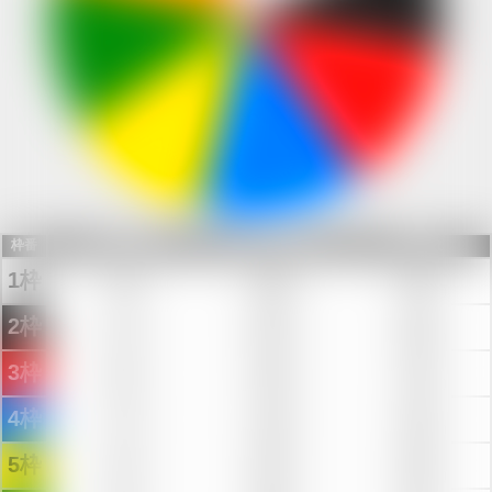
枠番
総出走頭数
3着以内頭数
1着頭数
54頭
23頭
1枠
236頭
（22.881%）
（9.745%）
56頭
16頭
2枠
254頭
（22.047%）
（6.299%）
53頭
19頭
3枠
266頭
（19.924%）
（7.142%）
72頭
22頭
4枠
279頭
（25.806%）
（7.885%）
53頭
20頭
5枠
294頭
（18.027%）
（6.802%）