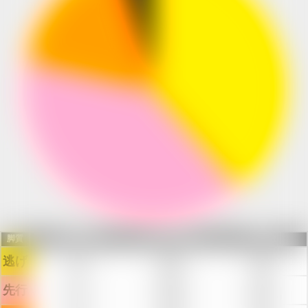
脚質
総出走頭数
3着以内頭数
1着頭数
54頭
25頭
逃げ
192頭
（28.125%）
（13.02%）
246頭
82頭
先行
603頭
（40.796%）
（13.598%）