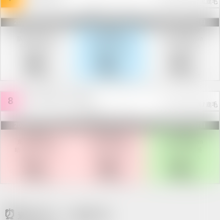
牡馬
/
関西所属
/
黒鹿毛
調教師：羽月 友彦
2025年09月21日
2025年06月15日
2025年05月11日
ムーンライト
江の島Ｓ
メトロポリタ
阪神 芝 2200m
東京 芝 2400m
東京 芝 2400m
曇 良 1枠 1番
曇 稍重 2枠 2番
晴 良 3枠 3番
騎手不明
菅原 明良
騎手不明
8着
2着
4着
/9頭
/15頭
/10頭
2:15.4 (追込)
2:27.3 (差し)
2:24.1 (追込)
8
デュアルウィルダー
牡馬
/
関東所属
/
鹿毛
調教師：堀 宣行
2025年06月01日
2025年05月03日
2024年04月27日
青嵐賞
4歳以上1勝
G2 青葉賞
東京 芝 2400m
東京 芝 2000m
東京 芝 2400m
晴 稍重 8枠 16番
晴 良 1枠 1番
曇 良 8枠 16番
Ｄ．レーン
松山 弘平
Ｊ．モレイラ
1着
1着
3着
/16頭
/6頭
/17頭
2:23.8 (差し)
1:58.3 (先行)
2:24.3 (追込)
⏰
過去5年のレース結果一覧