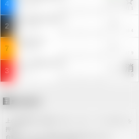
☆
8
4
杉原 誠人
41.1
29.2倍
軸
紐
穴
ロードオールライト
4
2
内田 博幸
38.4
7.7倍
軸
紐
穴
ヴォランテ
7
7
丹内 祐次
37.9
21.4倍
軸
紐
穴
ウィープディライト
消
4
3
斎藤 新
17.0
7.7倍
軸
紐
穴
🧮
馬券点数計算
上の競馬予想一覧表の「軸」「紐」「穴」のボタンを
押すと
自動でそれぞれの券種の点数が表示されます。