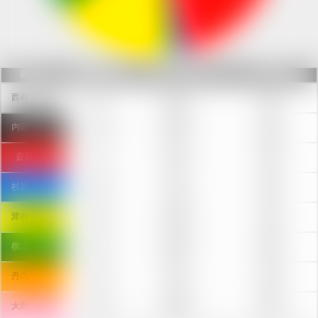
騎手名
総騎乗回数
3着以内回数
1着回数
1回
0回
6回
西村 淳也
（16.666%）
（0.0%）
26回
8回
127回
内田 博幸
（20.472%）
（6.299%）
2回
0回
6回
斎藤 新
（33.333%）
（0.0%）
1回
0回
30回
杉原 誠人
（3.333%）
（0.0%）
22回
3回
92回
津村 明秀
（23.913%）
（3.26%）
20回
6回
76回
横山 武史
（26.315%）
（7.894%）
5回
1回
39回
丹内 祐次
（12.82%）
（2.564%）
16回
5回
107回
大野 拓弥
（14.953%）
（4.672%）