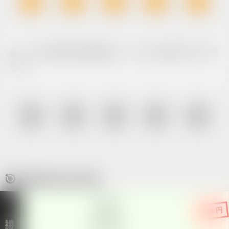
みんなのAI競馬予想期待度は、123人の投票で平均4.5
です。
★
★
★
★
★
🎯
AI競馬予想の的中馬券
110 円
1
シャイニングソード