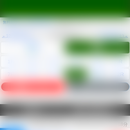
無料競馬AI
無料AI競馬予想
昇仙峡ステークス
10月13日(月)
←10月12日(日)
10月18日(土)→
東京
京都
WIN
5
WIN
5
1R
2R
3R
4R
5R
6R
10R
11R
7R
8R
9R
12R
WIN
5
WIN
5
オリジンAI
ウェーブAI
「
昇仙峡ステークス
」
の無料AI競馬予想
競馬予想の更新日：
2025年10月13日 17時18分