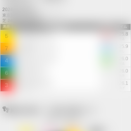
2024年10月6日
東京競馬場 9R 昇仙峡ステークス
芝 2400m 8頭 曇 良
馬番
馬名・騎手名
着順
タイム
ワイドエンペラー
1
2:25.8
5
Ｃ．ルメール
1人気
追込
タイセイフェリーク
2
2:25.9
7
大野 拓弥
5人気
差し
ナイトインロンドン
3
2:26.0
4
田辺 裕信
4人気
追込
サトノクローク
4
2:26.0
6
戸崎 圭太
2人気
先行
グランドカリナン
5
2:26.1
3
西村 淳也
6人気
逃げ
👣
脚質の同条件レース過去10年統計データ