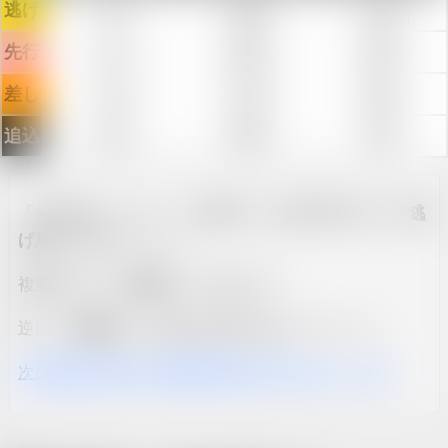
103頭
37頭
逃げ
325頭
（31.692%）
（11.384%）
329頭
109頭
先行
1012頭
（32.509%）
（10.77%）
277頭
96頭
差し
1166頭
（23.756%）
（8.233%）
165頭
50頭
追込
1094頭
（15.082%）
（4.57%）
「昇仙峡ステークス」の脚質による競馬予想では「
逃
げ馬
」が勝つでしょう。
複勝率では「
先行馬
」に注目です！
逆に「
追込馬
」は活躍に期待出来ないでしょう。
次は性別の分析での競馬予想も見てみましょう▼