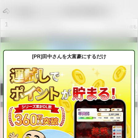
🐴
「昇仙峡ステークス」出走馬の基本情報一覧
1
シャイニングソード
牡馬
/
関西所属
/
鹿毛
調教師：中内田 充正
2025年09月21日
2025年05月11日
2025年04月20日
ムーンライト
烏丸Ｓ
サンシャイン
閉じる
阪神 芝 2200m
京都 芝 2400m
中山 芝 2200m
曇 良 5枠 5番
曇 良 5枠 8番
曇 良 3枠 3番
[PR]田中さんを大富豪にするだけ
川田 将雅
藤岡 佑介
川田 将雅
3着
2着
3着
/9頭
/14頭
/13頭
2:15.0 (追込)
2:24.4 (差し)
2:10.8 (差し)
2
ロードオールライト
牡馬
/
関西所属
/
黒鹿毛
調教師：中内田 充正
2025年07月12日
2025年05月03日
2025年03月08日
信夫山特別
4歳以上1勝
4歳以上1勝
福島 芝 2600m
京都 芝 2200m
阪神 ダート 2000m
曇 良 4枠 4番
晴 稍重 7枠 7番
曇 良 2枠 2番
内田 博幸
岩田 望来
西村 淳也
1着
1着
6着
/12頭
/8頭
/10頭
2:43.2 (逃げ)
2:14.8 (先行)
2:09.3 (先行)