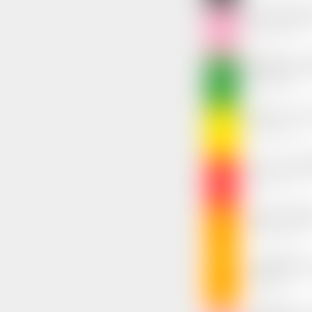
チェルノボ
10
松山 弘平
ゼンダンハ
6
坂井 瑠星
レディーミ
5
岩田 望来
ジェットマ
3
戸崎 圭太
リカントロ
8
田口 貫太
ジャルディ
7
騎手不明