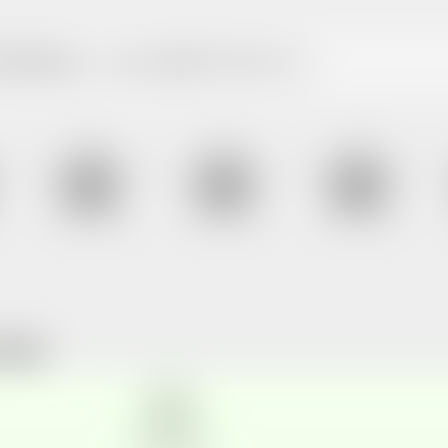
想期待度は、123人の投票で平均4.5です。
★
★
★
★
中馬券
2
ローランドバローズ