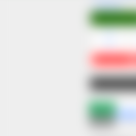
←10月12日(日)
1R
7R
京都
10月13日
堀川特
10R
芝
1800
15:05