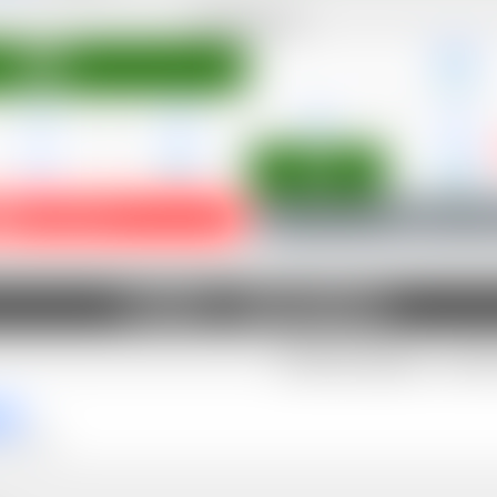
10月13日(月)
京都
東京
WIN
5
WIN
5
2R
3R
4R
5R
10R
9R
11R
8R
WIN
5
WIN
5
WIN
5
オリジンAI
ウェーブ
「
堀川特別
」
の無料AI競馬予想
競馬予想の更新日：
2025
別
m
10頭