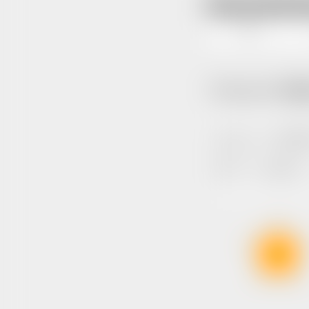
ワイド
0点
⭐
みんなの「堀川特
あなたの「堀川特
星マークを押すと