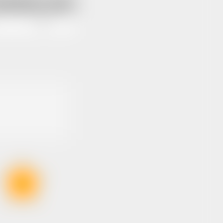
三連単
0点
★