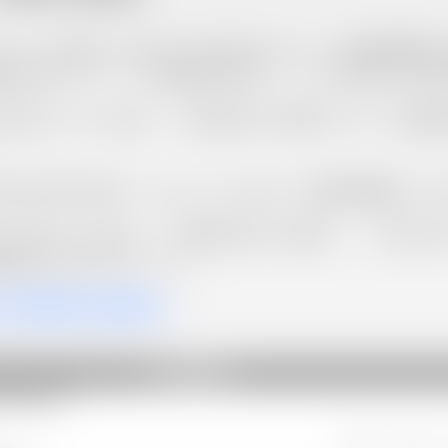
オススメの馬は《
ローランドバローズ
》です。競馬AI指数が
を見せるでしょう。人気は意外と無く、オッズが低くなけれ
人気がズレているのが、《
ゼンダンハヤブサ
》です。万馬券
い馬と弱い馬がハッキリしているので、競馬AI指数でよく
して良さそうなのは、《
アラタマフェーヴル
》、《
ジッピー
示板には入らないでしょう。
析での競馬予想で勝率が…
馬名・騎手名
バローズ
軸
紐