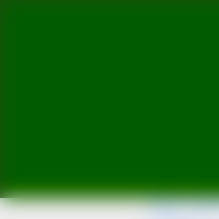
無料競馬AI
無料AI競