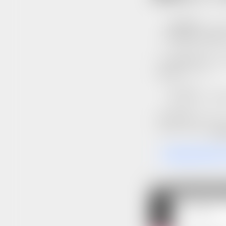
「堀川特別」で
で圧倒的な活躍
AIの競馬予想と
選びましょう。
「堀川特別」は強
競馬予想から外
ント
》です。掲
▼ 過去10年分
馬番
ローランド
2
岩田 康誠