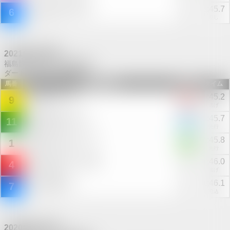
ミッキーヌチバナ
5
1:45.7
6
小沢 大仁
5人気
差し
2021年11月6日
福島競馬場 11R 河北新報杯
ダート 1700m 15頭 晴 良
馬番
馬名・騎手名
着順
タイム
ソプラドール
1
1:45.2
9
斎藤 新
7人気
逃げ
タイセイサムソン
2
1:45.7
11
横山 和生
1人気
先行
グランドビクトリー
3
1:45.8
1
菱田 裕二
10人気
先行
フラッグアドミラル
4
1:46.0
4
勝浦 正樹
14人気
逃げ
フーズサイド
5
1:46.1
7
菊沢 一樹
8人気
追込
2020年11月7日