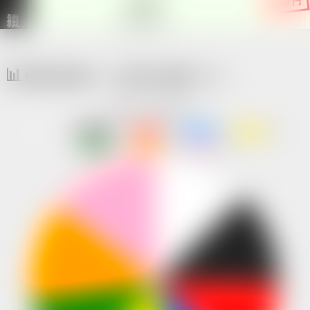
270 円
8
カペルブリュッケ
📊
枠番の同条件レース過去10年統計データ