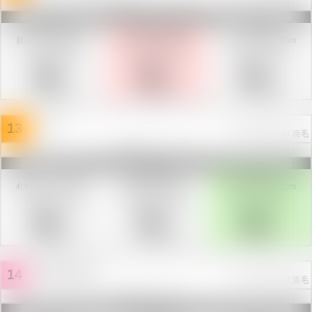
調教師：上原 佑紀
2025年10月25日
2025年08月23日
2025年05月25日
菅名岳特別
3歳以上1勝
3歳1勝
新潟 ダート 1800m
新潟 ダート 1800m
京都 ダート 1800m
曇 良 5枠 8番
晴 良 8枠 11番
曇 重 4枠 8番
荻野 極
荻野 極
松山 弘平
4着
1着
6着
/15頭
/11頭
/16頭
1:51.8 (差し)
1:52.8 (先行)
1:51.0 (追込)
13
パフ
牡馬
/
関西所属
/
鹿毛
調教師：橋口 慎介
2025年08月10日
2025年07月05日
2025年06月22日
Ｆビレッジ特
竜飛崎特別
檜山特別
札幌 ダート 1700m
函館 ダート 1700m
函館 ダート 1700m
曇 良 7枠 12番
晴 重 8枠 13番
曇 重 5枠 8番
藤岡 佑介
鮫島 克駿
鮫島 克駿
9着
7着
3着
/14頭
/14頭
/14頭
1:45.9 (差し)
1:43.9 (先行)
1:44.6 (差し)
14
サヴァビアン
牡馬
/
関東所属
/
栗毛
調教師：新開 幸一
2025年09月07日
2025年07月19日
2025年06月08日