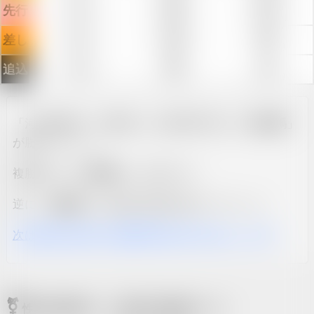
836頭
301頭
先行
1916頭
（43.632%）
（15.709%）
453頭
98頭
差し
3013頭
（15.034%）
（3.252%）
58頭
7頭
追込
2372頭
（2.445%）
（0.295%）
「河北新報杯」の脚質による競馬予想では「
逃げ馬
」
が勝つでしょう。
複勝率では「
逃げ馬
」に注目です！
逆に「
追込馬
」は活躍に期待出来ないでしょう。
次は性別の分析での競馬予想も見てみましょう▼
⚧
性別の同条件レース過去10年統計データ