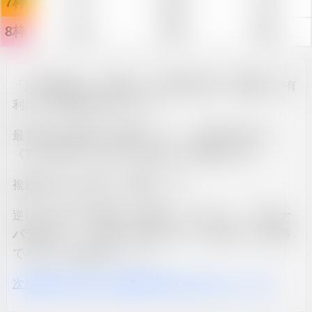
7枠
1097頭
（20.875%）
（6.745%）
253頭
90頭
8枠
1099頭
（23.02%）
（8.189%）
「河北新報杯」の枠番による競馬予想は「
外枠
」が有
利になる可能性が高いです。
最も有利な枠番は「
8枠
」です。《
サヴァビアン
》、
《
アトラクティーボ
》が8枠なので要注目です。
複勝率が高い枠番も「
8枠
」です。
逆に最も不利な枠番は「
4枠
」になります。《
アレナ
パラシオ
》、《
ウインアルドーレ
》は4枠となり枠番
で考えると期待薄でしょう。
次は騎手の分析での競馬予想も見てみましょう▼