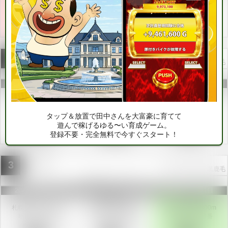
晴 良 6枠 11番
晴 良 4枠 4番
曇 良 3枠 4番
横山 琉人
横山 琉人
横山 琉人
1着
4着
10着
/15頭
/13頭
/14頭
1:44.7 (逃げ)
1:47.9 (先行)
1:48.9 (先行)
2
アイファーグローブ
牡馬
/
関東所属
/
青毛
調教師：蛯名 利弘
2025年09月15日
2025年08月31日
2025年07月12日
鋸山特別
両津湾特別
3歳以上2勝
中山 ダート 1800m
新潟 ダート 1800m
福島 ダート 1700m
曇 良 7枠 8番
晴 良 1枠 1番
曇 良 4枠 7番
タップ＆放置で田中さんを大富豪に育てて
野中 悠太郎
野中 悠太郎
騎手不明
遊んで稼げるゆる〜い育成ゲーム。
7着
10着
4着
/11頭
/11頭
/15頭
登録不要・完全無料で今すぐスタート！
1:54.3 (先行)
1:54.0 (逃げ)
1:46.8 (先行)
3
トゥピ
牝馬
/
関東所属
/
黒鹿毛
調教師：田村 康仁
2025年08月24日
2025年07月26日
2025年05月11日
ＷＡＳＪ３
麒麟山特別
五泉特別
札幌 ダート 1700m
新潟 ダート 1800m
新潟 ダート 1800m
晴 良 8枠 13番
晴 良 6枠 10番
曇 稍重 6枠 10番
横山 典弘
大野 拓弥
小林 美駒