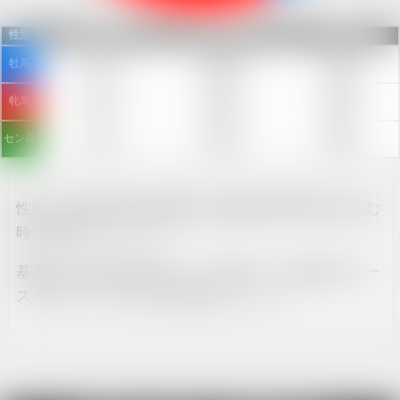
性別
総出走頭数
3着以内頭数
1着頭数
1019頭
346頭
4462頭
牡馬
（22.837%）
（7.754%）
579頭
188頭
3063頭
牝馬
（18.903%）
（6.137%）
61頭
20頭
461頭
セン馬
（13.232%）
（4.338%）
性別での競馬予想は優劣分析は最後の競馬予想に悩む
時に参考にしましょう。
基本的に牡馬が有利なので、牝馬とセン馬が他のレー
スと比べてどうなのかを検討しましょう。