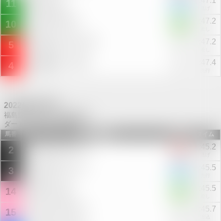
2
1:47.1
11
丹内 祐次
2人気
逃げ
ファイヴレター
3
1:47.2
10
黛 弘人
15人気
差し
アイアムイチリュウ
4
1:47.2
5
菅原 隆一
7人気
差し
ロイガヴェーグル
5
1:47.4
4
吉田 隼人
1人気
先行
2022年11月5日
福島競馬場 11R 河北新報杯
ダート 1700m 15頭 晴 良
馬番
馬名・騎手名
着順
タイム
ラヴィータエベラ
1
1:45.2
2
西村 淳也
2人気
逃げ
プリーチトヤーン
2
1:45.5
3
横山 琉人
4人気
先行
サラフィエル
3
1:45.5
14
菊沢 一樹
3人気
差し
ペイシャオウユー
4
1:45.7
15
黛 弘人
10人気
追込