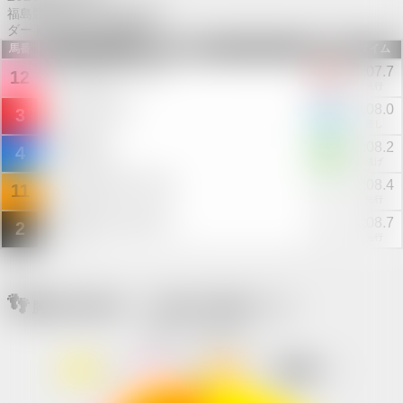
福島競馬場 11R 河北新報杯
ダート 1150m 13頭 曇 良
馬番
馬名・騎手名
着順
タイム
ロンドンテソーロ
1
1:07.7
12
鮫島 克駿
1人気
先行
バーンフライ
2
1:08.0
3
吉田 隼人
3人気
差し
グラナリー
3
1:08.2
4
川又 賢治
2人気
逃げ
メイショウテンセイ
4
1:08.4
11
亀田 温心
4人気
先行
ファビュラスギフト
5
1:08.7
2
富田 暁
9人気
先行
👣
脚質の同条件レース過去10年統計データ