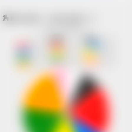
🏇
騎手の同条件レース過去10年統計データ