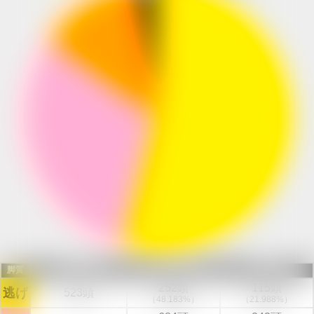
脚質
総出走頭数
3着以内頭数
1着頭数
252頭
115頭
逃げ
523頭
（48.183%）
（21.988%）