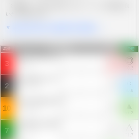
「2歳新馬」は強い馬が多いため、ワイドや馬連が良
いかも知れません。
▼ 過去10年分析での競馬予想で勝率が…
馬番
馬名・騎手名
人気
AI予想
ダノンマスタング
◎
1
3
騎手不明
60.3
1.4倍
軸
紐
穴
オメガヒストリー
○
4
2
団野 大成
58.8
11.0倍
軸
紐
穴
マテンロウネイビー
▲
5
10
横山 典弘
57.2
12.2倍
軸
紐
穴
イデアクリスタル
△
8
7
横山 和生
51.7
43.2倍
軸
紐
穴