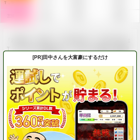
15回
5回
33回
Ｔ．マーカンド
（45.454%）
（15.151%）
71回
21回
318回
三浦 皇成
（22.327%）
（6.603%）
「2歳新馬」の騎手による競馬予想で、得意な騎手は
Ｔ．マーカンド
騎手です。《
オニノウタゲ
》に騎乗
閉じる
します。しかし経験数が少ないため、過信は禁物で
[PR]田中さんを大富豪にするだけ
す。
複勝率が高い騎手も
Ｔ．マーカンド
騎手です。軸に
選んでも良いでしょう。
逆に期待できない騎手は
騎手不明
騎手です。《
イン
トゥディープ
》に騎乗します。好材料がない場合は買
わないほうが良いでしょう。
次は「2歳新馬」出走馬の情報も見て競馬予想をしま