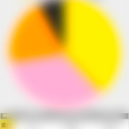
脚質
総出走頭数
3着以内頭数
1着頭数
265頭
90頭
逃げ
704頭
（37.642%）
（12.784%）