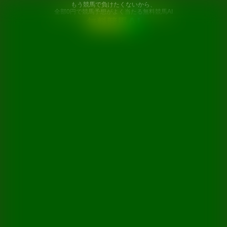
もう競馬で負けたくないから、
全部0円で競馬予想がよく当たる無料競馬AI
AI
無料競馬