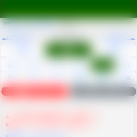
無料競馬AI
無料AI競馬予想
2歳新馬
11月16日(日)
←11月15日(土)
11月22日(土)→
東京
京都
福島
5R
1R
2R
3R
4R
6R
10R
11R
7R
8R
9R
12R
WIN
5
WIN
5
オリジンAI
ウェーブAI
⚠️この記事のAI競馬予想は「2025年」の
過去のレースになるのでご注意下さい。