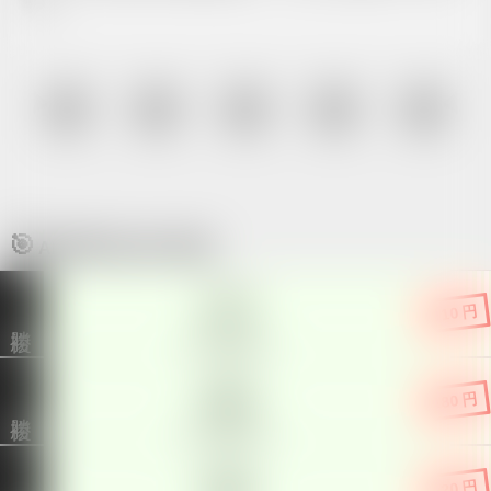
です。
★
★
★
★
★
🎯
AI競馬予想の的中馬券
110 円
3
ダノンマスタング
180 円
10
マテンロウネイビー
120 円
12