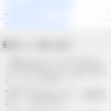
🐴 最新の出走馬情報で勝ち馬を発見
👣 あの脚質の馬に注目してみると…
⚧ 性別の10年分析で他を出し抜け！
🤖
競馬AIによる「2歳新馬」競馬予想
「2歳新馬」で強そうなのは《
ダノンマスタング
》で
す。競馬AI指数の高さでいうと良いのは《
オメガヒス
トリー
》です。人気は意外と無く、点数に気をつけれ
ばトリガミになることは無いでしょう。
AIの競馬予想と人気がズレているのが、《
オメガヒス
トリー
》、《
マテンロウネイビー
》、《
イデアクリス
タル
》です。穴馬と言えるでしょう。