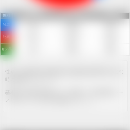
性別
総出走頭数
3着以内頭数
1着頭数
1048頭
362頭
4586頭
牡馬
（22.852%）
（7.893%）
1012頭
327頭
4985頭
牝馬
（20.3%）
（6.559%）
56頭
16頭
321頭
セン馬
（17.445%）
（4.984%）
性別での競馬予想は優劣分析は最後の競馬予想に悩む
時に参考にしましょう。
基本的に牡馬が有利なので、牝馬とセン馬が他のレー
スと比べてどうなのかを検討しましょう。