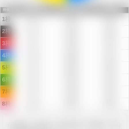
枠番
総出走頭数
3着以内頭数
1着頭数
231頭
87頭
1枠
1013頭
（22.803%）
（8.588%）
217頭
63頭
2枠
1062頭
（20.433%）
（5.932%）
227頭
78頭
3枠
1110頭
（20.45%）
（7.027%）
229頭
75頭
4枠
1166頭
（19.639%）
（6.432%）
259頭
89頭
5枠
1235頭
（20.971%）
（7.206%）
280頭
84頭
6枠
1282頭
（21.84%）
（6.552%）
316頭
113頭
7枠
1479頭
（21.365%）
（7.64%）
357頭
116頭
8枠
1545頭
（23.106%）
（7.508%）
「2歳新馬」の枠番による競馬予想は「
外枠
」が有利