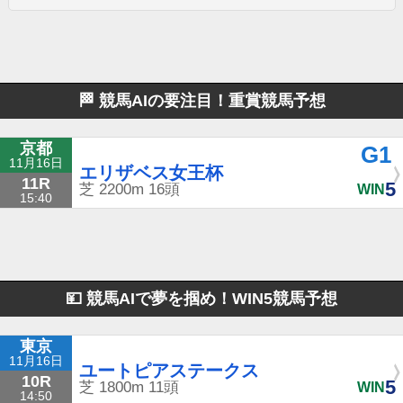
🏁 競馬AIの要注目！
重賞競馬予想
京都
G1
11月16日
エリザベス女王杯
11R
5
芝
2200m
16頭
WIN
15:40
💴 競馬AIで夢を掴め！
WIN5競馬予想
東京
11月16日
ユートピアステークス
10R
5
芝
1800m
11頭
WIN
14:50