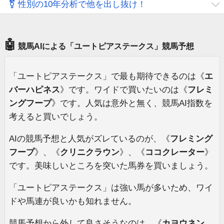
⚧ 性別の10年分析で他を出し抜け！
🤖
競馬AIによる「ユートピアステークス」競馬予想
「ユートピアステークス」で最も期待できるのは《
エ
バーハピネス
》です。ワイドで買いたいのは《
フレミ
ングフープ
》です。人気は意外と無く、競馬AI指数を
考えると買いでしょう。
AIの競馬予想と人気がズレているのが、《
フレミング
フープ
》、《
クリニクラウン
》、《
ココクレーター
》
です。美味しいところを突いた馬券を買いましょう。
「ユートピアステークス」は強い馬が多いため、ワイ
ドや馬連が良いかも知れません。
競馬予想から外して良さそうなのは、《
カヨウネン