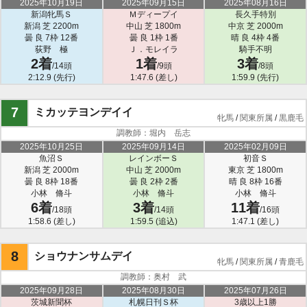
2025年10月19日
2025年09月15日
2025年08月16日
新潟牝馬Ｓ
Ｍディープイ
長久手特別
新潟 芝 2200m
中山 芝 1800m
中京 芝 2000m
曇 良 7枠 12番
曇 良 1枠 1番
晴 良 4枠 4番
荻野 極
Ｊ．モレイラ
騎手不明
2着
1着
3着
/14頭
/9頭
/8頭
2:12.9 (先行)
1:47.6 (差し)
1:59.9 (先行)
7
ミカッテヨンデイイ
牝馬
/
関東所属
/
黒鹿毛
調教師：堀内 岳志
2025年10月25日
2025年09月14日
2025年02月09日
魚沼Ｓ
レインボーＳ
初音Ｓ
新潟 芝 2000m
中山 芝 2000m
東京 芝 1800m
曇 良 8枠 18番
曇 良 2枠 2番
晴 良 8枠 16番
小林 脩斗
小林 脩斗
小林 脩斗
6着
3着
11着
/18頭
/14頭
/16頭
1:58.6 (差し)
1:59.5 (追込)
1:47.1 (差し)
8
ショウナンサムデイ
牝馬
/
関東所属
/
青鹿毛
調教師：奥村 武
2025年09月28日
2025年08月30日
2025年07月26日
茨城新聞杯
札幌日刊Ｓ杯
3歳以上1勝