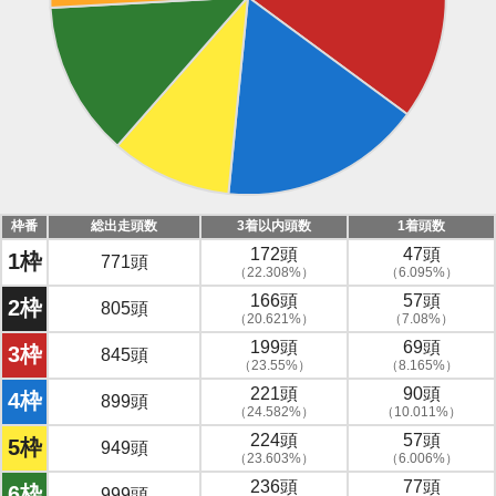
枠番
総出走頭数
3着以内頭数
1着頭数
172頭
47頭
1枠
771頭
（22.308%）
（6.095%）
166頭
57頭
2枠
805頭
（20.621%）
（7.08%）
199頭
69頭
3枠
845頭
（23.55%）
（8.165%）
221頭
90頭
4枠
899頭
（24.582%）
（10.011%）
224頭
57頭
5枠
949頭
（23.603%）
（6.006%）
236頭
77頭
6枠
999頭