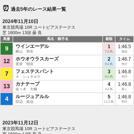
⏰
過去5年のレース結果一覧
2024年11月10日
東京競馬場 10R ユートピアステークス
芝 1800m 13頭 曇 良
馬番
馬名・騎手名
着順
タイム
ウインエーデル
1
1:46.5
9
横山 和生
7人気
追込
ホウオウラスカーズ
2
1:46.7
12
菅原 明良
8人気
先行
フェステスバント
3
1:46.8
7
Ａ．シュタルケ
6人気
先行
カナテープ
4
1:46.8
13
佐々木 大輔
3人気
差し
ルージュアルル
5
1:46.8
4
田辺 裕信
11人気
先行
2023年11月12日
東京競馬場 10R ユートピアステークス
芝 1800m 14頭 曇 良