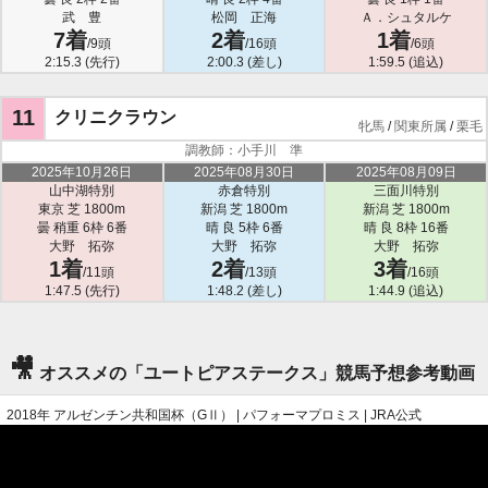
武 豊
松岡 正海
Ａ．シュタルケ
7着
2着
1着
/9頭
/16頭
/6頭
2:15.3 (先行)
2:00.3 (差し)
1:59.5 (追込)
11
クリニクラウン
牝馬
/
関東所属
/
栗毛
調教師：小手川 準
2025年10月26日
2025年08月30日
2025年08月09日
山中湖特別
赤倉特別
三面川特別
東京 芝 1800m
新潟 芝 1800m
新潟 芝 1800m
曇 稍重 6枠 6番
晴 良 5枠 6番
晴 良 8枠 16番
大野 拓弥
大野 拓弥
大野 拓弥
1着
2着
3着
/11頭
/13頭
/16頭
1:47.5 (先行)
1:48.2 (差し)
1:44.9 (追込)
🎥
オススメの「ユートピアステークス」競馬予想参考動画
2018年 アルゼンチン共和国杯（GⅡ） | パフォーマプロミス | JRA公式