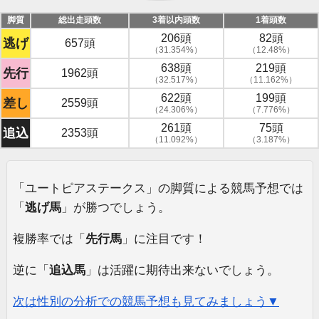
脚質
総出走頭数
3着以内頭数
1着頭数
206頭
82頭
逃げ
657頭
（31.354%）
（12.48%）
638頭
219頭
先行
1962頭
（32.517%）
（11.162%）
622頭
199頭
差し
2559頭
（24.306%）
（7.776%）
261頭
75頭
追込
2353頭
（11.092%）
（3.187%）
「ユートピアステークス」の脚質による競馬予想では
「
逃げ馬
」が勝つでしょう。
複勝率では「
先行馬
」に注目です！
逆に「
追込馬
」は活躍に期待出来ないでしょう。
次は性別の分析での競馬予想も見てみましょう▼