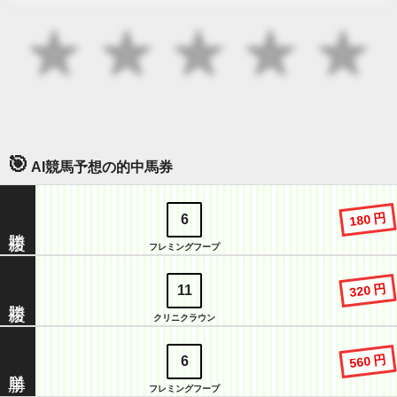
★
★
★
★
★
🎯
AI競馬予想の的中馬券
180 円
6
フレミングフープ
320 円
11
クリニクラウン
560 円
6
フレミングフープ