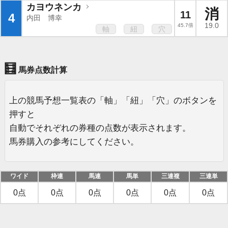
カヨウネンカ
消
11
4
内田 博幸
19.0
45.7倍
軸
紐
穴
🧮
馬券点数計算
上の競馬予想一覧表の「軸」「紐」「穴」のボタンを
押すと
自動でそれぞれの券種の点数が表示されます。
馬券購入の参考にしてください。
ワイド
枠連
馬連
馬単
三連複
三連単
0点
0点
0点
0点
0点
0点