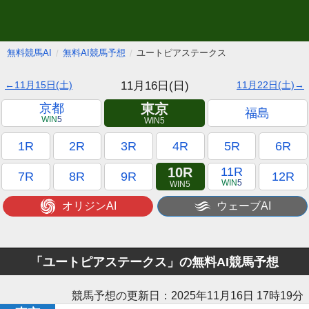
無料競馬AI
無料AI競馬予想
ユートピアステークス
11月16日(日)
←11月15日(土)
11月22日(土)→
東京
京都
福島
WIN
5
WIN
5
1R
2R
3R
4R
5R
6R
10R
11R
7R
8R
9R
12R
WIN
5
WIN
5
オリジンAI
ウェーブAI
「
ユートピアステークス
」
の無料AI競馬予想
競馬予想の更新日：
2025年11月16日 17時19分