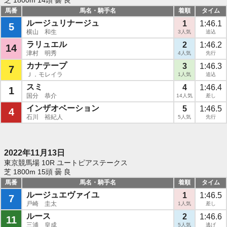
馬番
馬名・騎手名
着順
タイム
ルージュリナージュ
1
1:46.1
5
横山 和生
3人気
追込
ラリュエル
2
1:46.2
14
津村 明秀
4人気
先行
カナテープ
3
1:46.3
7
Ｊ．モレイラ
1人気
追込
スミ
4
1:46.4
1
国分 恭介
14人気
差し
インザオベーション
5
1:46.5
4
石川 裕紀人
5人気
先行
2022年11月13日
東京競馬場 10R ユートピアステークス
芝 1800m 15頭 曇 良
馬番
馬名・騎手名
着順
タイム
ルージュエヴァイユ
1
1:46.5
7
戸崎 圭太
1人気
差し
ルース
2
1:46.6
11
三浦 皇成
5人気
逃げ