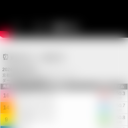
⏰
過去5年のレース結果一覧
2024年12月28日
京都競馬場 11R ベテルギウスステークス
ダート 1800m 16頭 晴 良
馬番
馬名・騎手名
着順
タイム
サンデーファンデー
1
1:50.3
16
浜中 俊
9人気
先行
ジューンアヲニヨシ
2
1:50.7
14
鮫島 克駿
7人気
先行
タイセイドレフォン
3
1:50.8
9
田口 貫太
13人気
先行