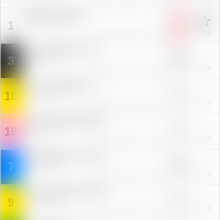
軸
紐
穴
タガノバビロン
☆
1
1
Ｃ．ルメール
65.1
3.1倍
軸
紐
穴
ロードラビリンス
10
3
騎手不明
54.4
21.9倍
軸
紐
穴
ディープリボーン
6
10
岩田 望来
52.7
16.2倍
軸
紐
穴
サンライズアリオン
9
16
藤岡 佑介
45.0
21.3倍
軸
紐
穴
タイセイドレフォン
14
7
田口 貫太
43.3
51.0倍
軸
紐
穴
ルシュヴァルドール
8
9
坂井 瑠星
42.0
19.1倍
軸
紐
穴