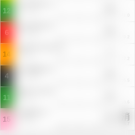
マンマリアーレ
16
12
古川 吉洋
41.0
62.2倍
軸
紐
穴
アムールドパリ
12
6
津村 明秀
39.2
40.3倍
軸
紐
穴
テーオードレフォン
7
14
騎手不明
37.2
18.9倍
軸
紐
穴
マーブルロック
13
4
松若 風馬
35.5
48.7倍
軸
紐
穴
タクシンイメル
11
11
和田 竜二
33.6
39.1倍
軸
紐
穴
マリオロード
消
15
15
池添 謙一
25.7
51.8倍
軸
紐
穴