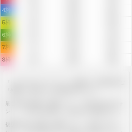
（22.559%）
（7.142%）
393頭
155頭
4枠
1799頭
（21.845%）
（8.615%）
443頭
158頭
5枠
1930頭
（22.953%）
（8.186%）
516頭
171頭
6枠
2049頭
（25.183%）
（8.345%）
511頭
161頭
7枠
2131頭
（23.979%）
（7.555%）
542頭
183頭
8枠
2210頭
（24.524%）
（8.28%）
「ベテルギウスステークス」の枠番による競馬予想は
「
外枠
」が有利になる可能性が高いです。
最も有利な枠番は「
4枠
」です。《
タイセイドレフォ
ン
》、《
クールミラボー
》が4枠なので要注目です。
複勝率が高い枠番は「
6枠
」です。《
タクシンイメ