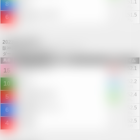
ハピ
4
1:51.1
8
菱田 裕二
2人気
差し
フォーチュンテラー
5
1:51.5
6
藤岡 佑介
11人気
差し
2023年12月28日
阪神競馬場 11R ベテルギウスステークス
ダート 1800m 15頭 晴 良
馬番
馬名・騎手名
着順
タイム
ペプチドナイル
1
1:52.1
15
藤岡 佑介
2人気
差し
ハピ
2
1:52.2
10
川田 将雅
1人気
先行
ミッキーヌチバナ
3
1:52.4
5
岩田 望来
3人気
差し
ホウオウルーレット
4
1:52.5
6
吉田 隼人
5人気
差し
トウセツ
5
1:52.5
4
幸 英明
8人気
先行