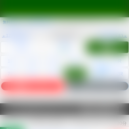
無料競馬AI
無料AI競馬予想
ベテルギウスステークス
12月21日(日)
←12月20日(土)
12月27日(土)→
阪神
中山
中京
WIN
5
WIN
5
1R
2R
3R
4R
5R
6R
10R
11R
7R
8R
9R
12R
WIN
5
WIN
5
オリジンAI
ウェーブAI
「
ベテルギウスステークス
」
の無料AI競馬予想
競馬予想の更新日：
2025年12月21日 17時20分