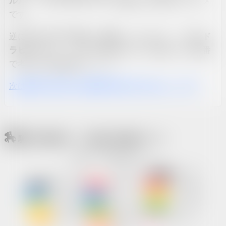
ル
》、《
マンマリアーレ
》は6枠なので紐にオススメ
です。
逆に最も不利な枠番は「
2枠
」になります。《
ロード
ラビリンス
》、《
マーブルロック
》は2枠となり枠番
で考えると期待薄でしょう。
次は騎手の分析での競馬予想も見てみましょう▼
🏇
騎手の同条件レース過去10年統計データ