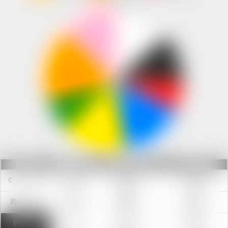
騎手名
総騎乗回数
3着以内回数
1着回数
83回
38回
179回
Ｃ．ルメール
（46.368%）
（21.229%）
36回
11回
195回
西村 淳也
（18.461%）
（5.641%）
1回
0回
3回
騎手不明
（33.333%）
（0.0%）