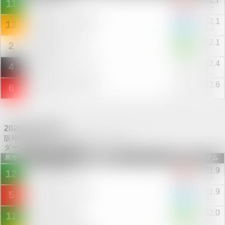
1
1:51.7
11
菱田 裕二
6人気
逃げ
ショウナンナデシコ
2
1:52.1
13
吉田 隼人
1人気
先行
サンダーブリッツ
3
1:52.1
2
西村 淳也
7人気
差し
ブラックアーメット
4
1:52.4
4
藤岡 佑介
2人気
差し
メイショウエイコウ
5
1:52.6
6
和田 竜二
14人気
差し
2020年12月20日
阪神競馬場 10R ベテルギウスステークス
ダート 1800m 16頭 晴 良
馬番
馬名・騎手名
着順
タイム
オーヴェルニュ
1
1:51.9
12
Ｃ．ルメール
5人気
先行
テーオーケインズ
2
1:51.9
5
松山 弘平
1人気
差し
サトノギャロス
3
1:52.0
11
福永 祐一
8人気
差し