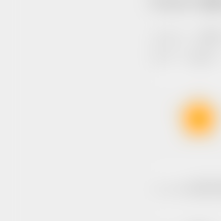
⭐
みんなの「京成杯
あなたの「京成杯
星マークを押すと
みんなのAI競馬予