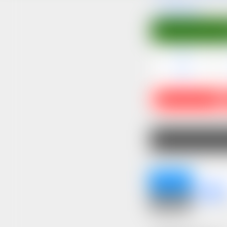
←1月17日(土)
1R
7R
中山
1月18日
京成杯
11R
芝
2000
15:45