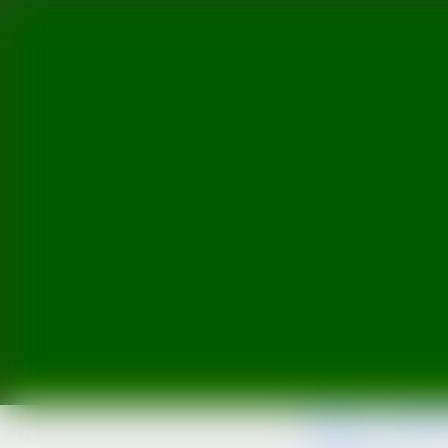
無料競馬AI
無料AI競