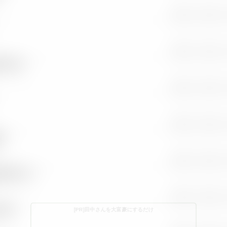
軸
紐
軸
紐
閉じ
ゲイル
[PR]田中さんを大富豪にするだけ
軸
紐
軸
紐
ス
軸
紐
ゲネトス
軸
紐
ヤテ