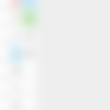
63.9
4.3倍
穴
▲
6
59.7
9.4倍
穴
る
△
5
58.8
9.2倍
穴
☆
2
58.6
4.8倍
穴
14
51.1
60.8倍
穴
4
50.8
6.8倍
穴
13