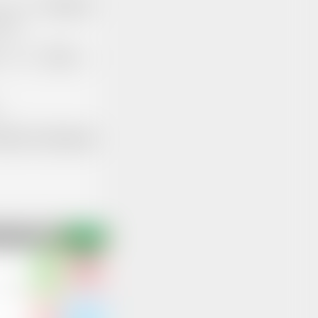
メは《
ソラネルマ
せん。
》です。美味しい
。
券を買う場合は軸
人気
AI予想
◎
3
71.0
6.0倍
穴
○
1