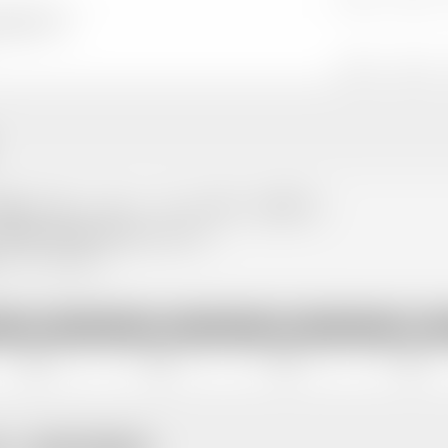
クカーブ
軸
紐
覧表の「軸」「紐」「穴」のボタンを押すと
の券種の点数が表示されます。
にしてください。
枠連
馬連
馬単
三連複
0点
0点
0点
0点