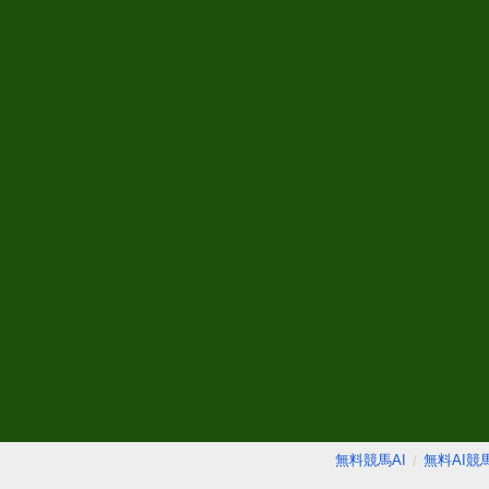
無料競馬AI
無料AI競