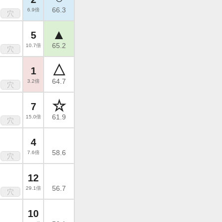
66.3
6.9倍
穴
▲
5
65.2
10.7倍
穴
△
1
64.7
3.2倍
穴
☆
7
61.9
15.0倍
穴
4
58.6
7.6倍
穴
12
56.7
29.1倍
穴
10