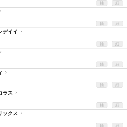
軸
紐
タップ＆放置で田中さんを大富豪に育てて
遊んで稼げるゆる〜い育成ゲーム。
登録不要・完全無料で今すぐスタート！
軸
紐
ンデイイ
軸
紐
軸
紐
ィ
軸
紐
コラス
軸
紐
リックス
軸
紐