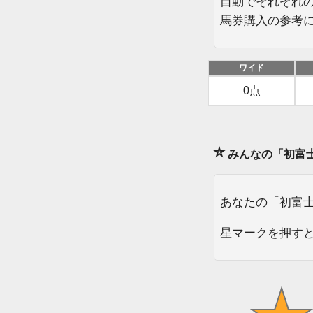
自動でそれぞれ
馬券購入の参考
ワイド
0点
⭐
みんなの「初富士
あなたの「初富士
星マークを押すと