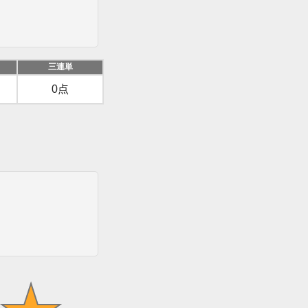
三連単
0点