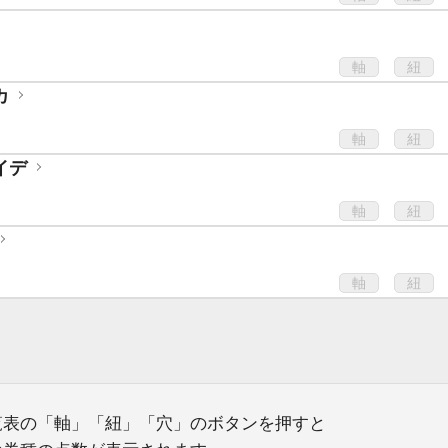
軸
紐
カ
軸
紐
イデ
軸
紐
軸
紐
覧表の「軸」「紐」「穴」のボタンを押すと