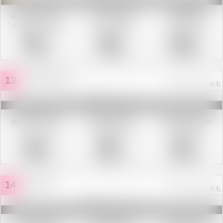
2025年12月21日
2025年07月27日
2025年03月23日
3歳以上1勝
3歳以上1勝
3歳未勝利
中京 ダート 1200m
中京 ダート 1800m
中京 芝 1400m
小雨 稍重 8枠 15番
晴 良 8枠 9番
晴 良 2枠 3番
鷲頭 虎太
川端 海翼
鷲頭 虎太
7着
9着
13着
/16頭
/9頭
/18頭
1:13.5 (差し)
1:57.4 (逃げ)
1:23.6 (差し)
13
エコロレオナ
牝馬
/
関西所属
/
鹿毛
調教師：森 秀行
2025年11月24日
2025年08月30日
2025年08月09日
3歳以上1勝
3歳以上1勝
3歳以上1勝
福島 ダート 1150m
札幌 ダート 1000m
札幌 ダート 1000m
曇 良 2枠 3番
曇 重 7枠 9番
晴 重 5枠 6番
武 豊
騎手不明
騎手不明
13着
6着
4着
/16頭
/12頭
/12頭
1:10.5 (差し)
0:58.9 (先行)
0:59.1 (先行)
14
オコジュ
牝馬
/
関東所属
/
鹿毛
調教師：矢嶋 大樹
2026年01月25日
2025年11月08日
2025年09月21日
4歳以上1勝
3歳以上1勝
3歳以上1勝