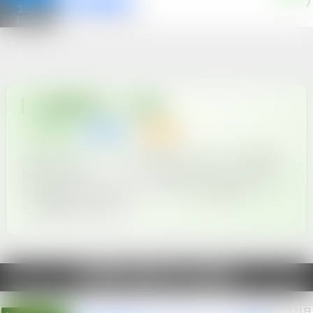
11R
芝
1600m
16頭
15:45
小倉競馬場のコース傾向
芝・右回り
直線 293m
先行有利
平坦な小回りコースで、直線が約293mと短いため先行馬が
圧倒的に有利です。スピードと器用さが求められ、逃げ・先
行の回収率が高い傾向があります。夏と冬に開催され、ロー
カル競馬場の代表格です。
📚 最新の
競馬予想上達記事
2026年5月21日