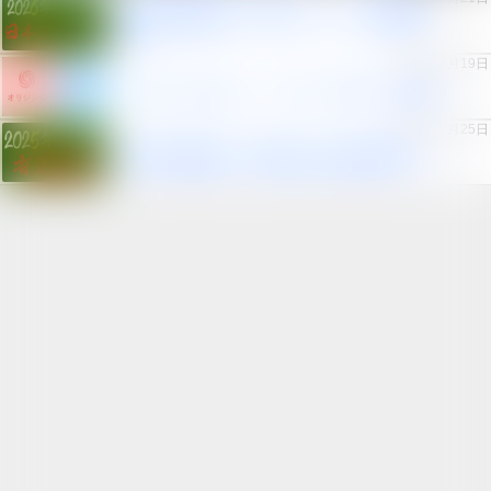
2026年最新版！日本ダービーを徹底分
析！！
2026年3月19日
「オリジンAI」と「ウェーブAI」の違い
2025年12月25日
2025年最新版！有馬記念を徹底分析！！