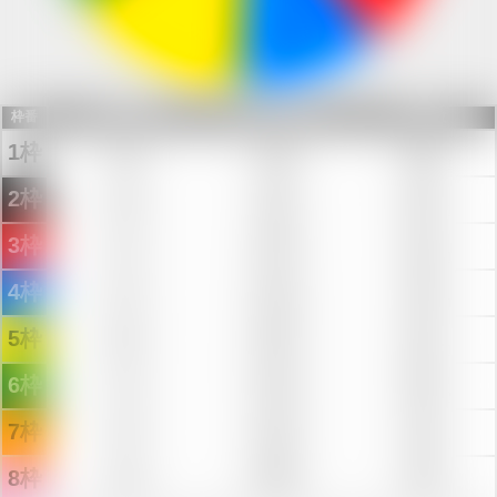
枠番
総出走頭数
3着以内頭数
1着頭数
77頭
20頭
1枠
292頭
（26.369%）
（6.849%）
70頭
25頭
2枠
293頭
（23.89%）
（8.532%）
120頭
42頭
3枠
527頭
（22.77%）
（7.969%）
118頭
39頭
4枠
551頭
（21.415%）
（7.078%）
130頭
49頭
5枠
569頭
（22.847%）
（8.611%）
122頭
48頭
6枠
574頭
（21.254%）
（8.362%）
112頭
31頭
7枠
570頭
（19.649%）
（5.438%）
139頭
41頭
8枠
579頭
（24.006%）
（7.081%）