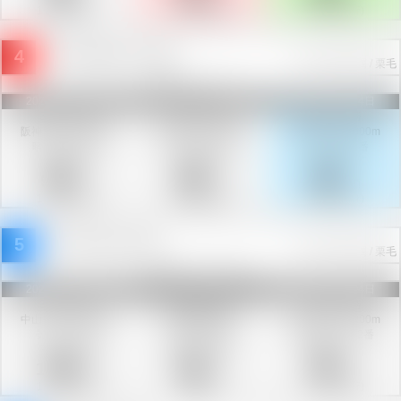
1:12.8 (差し)
1:11.3 (先行)
1:12.6 (先行)
4
イチトゼロノアイダ
牝馬
/
関西所属
/
栗毛
調教師：石坂 公一
2025年12月07日
2025年11月08日
2025年08月24日
3歳以上1勝
3歳以上1勝
3歳以上1勝
阪神 ダート 1200m
福島 ダート 1150m
札幌 ダート 1000m
晴 良 8枠 10番
晴 良 8枠 16番
晴 良 8枠 11番
騎手不明
騎手不明
騎手不明
9着
6着
2着
/11頭
/16頭
/11頭
1:14.2 (逃げ)
1:09.3 (先行)
0:59.5 (逃げ)
5
グッドヴァイブス
牡馬
/
関東所属
/
栗毛
調教師：高柳 瑞樹
2025年12月06日
2025年05月04日
2025年06月29日
3歳以上1勝
4歳以上1勝
3歳以上1勝
中山 ダート 1200m
新潟 ダート 1200m
福島 芝 1200m
曇 良 1枠 2番
晴 稍重 7枠 12番
晴 良 3枠 3番
三浦 皇成
酒井 学
菅原 明良
15着
9着
0着
/16頭
/14頭
/14頭
1:14.0 (先行)
1:12.7 (先行)
0:00.0