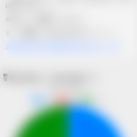
げ馬
」が勝つでしょう。
複勝率では「
逃げ馬
」に注目です！
逆に「
追込馬
」は活躍に期待出来ないでしょう。
次は性別の分析での競馬予想も見てみましょう▼
⚧
性別の同条件レース過去10年統計データ