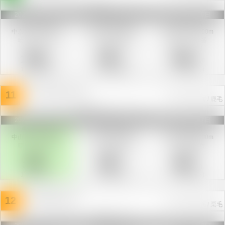
調教師：森 一誠
2025年12月07日
2025年11月16日
2025年07月26日
3歳以上1勝
3歳以上1勝
3歳以上1勝
中京 ダート 1400m
東京 ダート 1600m
新潟 ダート 1200m
晴 良 6枠 11番
晴 良 2枠 3番
晴 良 7枠 11番
黛 弘人
石橋 脩
菊沢 一樹
13着
5着
10着
/16頭
/16頭
/14頭
1:26.0 (先行)
1:37.8 (逃げ)
1:13.0 (差し)
11
クインズシフォン
牝馬
/
関東所属
/
鹿毛
調教師：和田 正一郎
2026年01月17日
2025年12月28日
2025年09月27日
4歳以上1勝
3歳以上1勝
3歳以上1勝
中山 ダート 1200m
中山 ダート 1200m
中山 ダート 1200m
晴 良 6枠 12番
晴 良 4枠 7番
晴 良 4枠 8番
騎手不明
騎手不明
騎手不明
3着
5着
6着
/16頭
/16頭
/16頭
1:12.0 (差し)
1:12.9 (差し)
1:12.3 (追込)
12
ヨーグルトナン
牝馬
/
関西所属
/
栗毛
調教師：不明