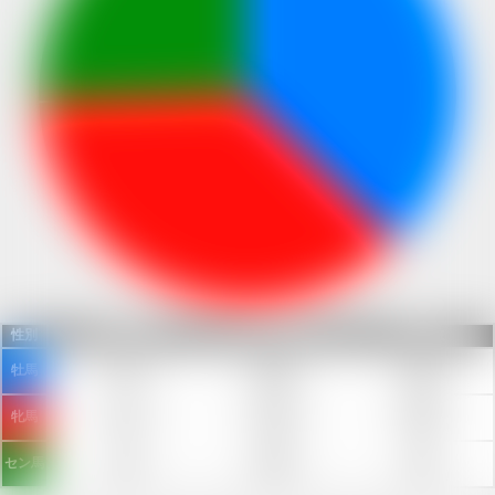
性別
総出走頭数
3着以内頭数
1着頭数
387頭
125頭
1652頭
牡馬
（23.426%）
（7.566%）
470頭
163頭
2168頭
牝馬
（21.678%）
（7.518%）
31頭
7頭
135頭
セン馬
（22.962%）
（5.185%）