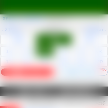
無料競馬AI
無料AI競馬予想
4歳以上1勝クラス
2月8日(日)
←2月7日(土)
2月10日(火)→
小倉
京都
東京
3R
1R
2R
4R
5R
6R
7R
8R
9R
10R
11R
12R
オリジンAI
ウェーブAI
「
4歳以上1勝クラス
」
の無料AI競馬予想
競馬予想の更新日：
2026年2月10日 17時23分