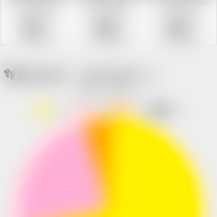
小倉 ダート 1000m
福島 ダート 1150m
中山 ダート 1200m
晴 良 6枠 9番
晴 良 5枠 9番
晴 良 5枠 9番
嶋田 純次
嶋田 純次
嶋田 純次
4着
10着
10着
/14頭
/16頭
/16頭
0:59.7 (先行)
1:09.7 (先行)
1:12.4 (先行)
👣
脚質の同条件レース過去10年統計データ