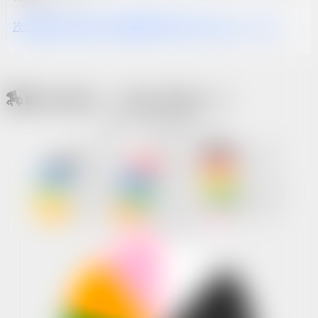
次は騎手の分析での競馬予想も見てみましょう▼
🏇
騎手の同条件レース過去10年統計データ