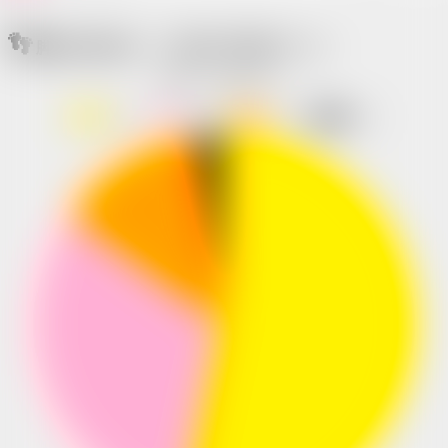
👣
脚質の同条件レース過去10年統計データ