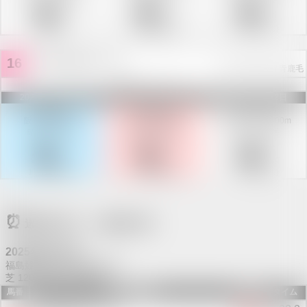
三浦 皇成
5着
5着
0着
/16頭
/18頭
/13頭
1:08.6 (追込)
0:55.9 (差し)
0:00.0
16
アサクサグレース
牝馬
/
関西所属
/
青鹿毛
調教師：加藤 公太
2026年03月14日
2026年02月22日
2025年10月12日
讃岐特別
4歳以上1勝
3歳以上1勝
阪神 芝 1200m
小倉 芝 1200m
東京 ダート 1400m
晴 良 3枠 5番
晴 良 8枠 18番
曇 良 2枠 3番
菱田 裕二
杉原 誠人
杉原 誠人
2着
1着
12着
/15頭
/18頭
/15頭
1:08.2 (逃げ)
1:07.8 (逃げ)
1:27.1 (差し)
⏰
過去5年のレース結果一覧
2025年4月13日
福島競馬場 9R 花見山特別
芝 1200m 10頭 小雨 良
馬番
馬名・騎手名
着順
タイム