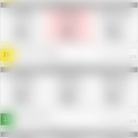
2025年08月16日
2025年07月19日
2025年07月05日
知床特別
3歳以上1勝
3歳以上1勝
札幌 芝 1200m
函館 芝 1200m
函館 ダート 1700m
晴 良 6枠 8番
晴 良 2枠 4番
晴 重 2枠 2番
Ｒ．キング
Ｒ．キング
横山 武史
4着
1着
9着
/13頭
/16頭
/13頭
1:08.7 (先行)
1:08.4 (先行)
1:47.0 (逃げ)
10
ブライティアダイヤ
牝馬
/
関東所属
/
黒鹿毛
調教師：稲垣 幸雄
2025年12月14日
2025年11月29日
2025年09月06日
甲東特別
3歳以上2勝
札幌スポニチ
阪神 芝 1600m
京都 芝 1200m
札幌 芝 1200m
晴 良 2枠 2番
晴 良 6枠 11番
曇 良 8枠 16番
岩田 康誠
岩田 康誠
佐々木 大輔
9着
11着
9着
/10頭
/16頭
/16頭
1:35.3 (先行)
1:09.2 (差し)
1:10.0 (差し)
11
アタリダイキチ
牡馬
/
関東所属
/
青鹿毛
調教師：西田 雄一郎
2026年02月01日
2025年11月09日
2025年09月27日