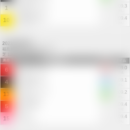
オックスリップ
4
1:09.3
1
吉田 隼人
2人気
差し
ハピネスアゲン
5
1:09.4
10
丸山 元気
5人気
差し
2023年4月8日
福島競馬場 10R 花見山特別
芝 1200m 16頭 曇 良
馬番
馬名・騎手名
着順
タイム
オードゥメール
1
1:09.0
6
斎藤 新
5人気
追込
サイヤダンサー
2
1:09.1
4
丹内 祐次
2人気
差し
ダンツイノーバ
3
1:09.2
13
秋山 真一郎
15人気
差し
ゼンカイテン
4
1:09.4
5
菊沢 一樹
7人気
先行
リトス
5
1:09.4
15
佐々木 大輔
13人気
差し