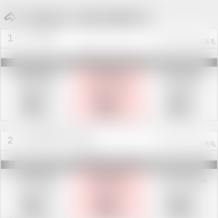
🐴
「花見山特別」出走馬の基本情報一覧
1
シュラフ
牝馬
/
関東所属
/
黒鹿毛
調教師：佐藤 吉勝
2025年11月08日
2025年10月18日
2025年08月24日
飯坂温泉特別
3歳以上1勝
3歳以上1勝
福島 芝 1200m
新潟 芝 1000m
新潟 芝 1000m
晴 良 2枠 3番
小雨 良 7枠 14番
晴 良 3枠 5番
嶋田 純次
嶋田 純次
川端 海翼
8着
1着
4着
/16頭
/18頭
/18頭
1:08.7 (差し)
0:55.3 (差し)
0:55.3 (差し)
2
ホウオウブースター
牡馬
/
関東所属
/
青鹿毛
調教師：高柳 瑞樹
2026年01月17日
2025年11月09日
2025年09月21日
4歳以上2勝
3歳以上1勝
3歳以上1勝
中山 芝 1200m
福島 芝 1200m
中山 ダート 1200m
晴 良 7枠 14番
曇 良 4枠 7番
晴 良 7枠 13番
杉原 誠人
杉原 誠人
鮫島 克駿
8着
1着
13着
/16頭
/16頭
/16頭
1:08.4 (先行)
1:09.1 (先行)
1:13.3 (先行)