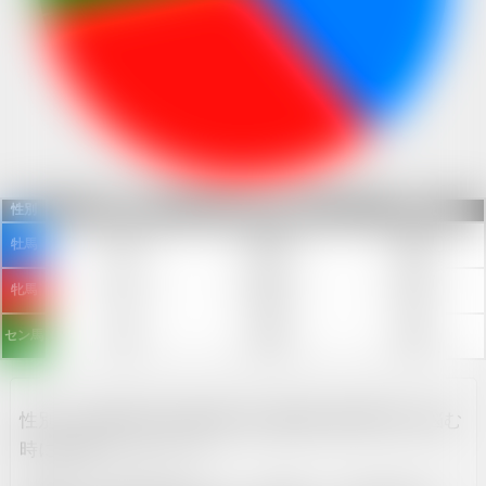
性別
総出走頭数
3着以内頭数
1着頭数
580頭
194頭
2552頭
牡馬
（22.727%）
（7.601%）
960頭
318頭
4953頭
牝馬
（19.382%）
（6.42%）
36頭
13頭
235頭
セン馬
（15.319%）
（5.531%）
性別での競馬予想は優劣分析は最後の競馬予想に悩む
時に参考にしましょう。