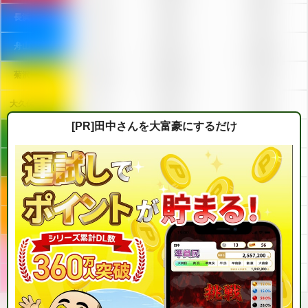
2回
0回
10回
長浜 鴻緒
（20.0%）
（0.0%）
5回
2回
14回
舟山 瑠泉
（35.714%）
（14.285%）
47回
11回
234回
菊沢 一樹
（20.085%）
（4.7%）
1回
0回
9回
大久保 友雅
閉じる
（11.111%）
（0.0%）
[PR]田中さんを大富豪にするだけ
6回
1回
47回
中井 裕二
（12.765%）
（2.127%）
5回
3回
37回
石田 拓郎
（13.513%）
（8.108%）
23回
9回
116回
斎藤 新
（19.827%）
（7.758%）
9回
2回
82回
野中 悠太郎
（10.975%）
（2.439%）
10回
3回
73回
横山 琉人
（13.698%）
（4.109%）
36回
14回
179回
杉原 誠人
（20.111%）
（7.821%）