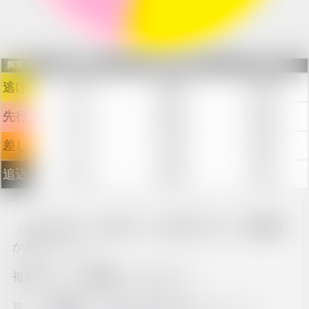
脚質
総出走頭数
3着以内頭数
1着頭数
252頭
113頭
逃げ
525頭
（48.0%）
（21.523%）
688頭
246頭
先行
1921頭
（35.814%）
（12.805%）
512頭
138頭
差し
2787頭
（18.371%）
（4.951%）
124頭
28頭
追込
2507頭
（4.946%）
（1.116%）
「花見山特別」の脚質による競馬予想では「
逃げ馬
」
が勝つでしょう。
複勝率では「
逃げ馬
」に注目です！
逆に「
追込馬
」は活躍に期待出来ないでしょう。