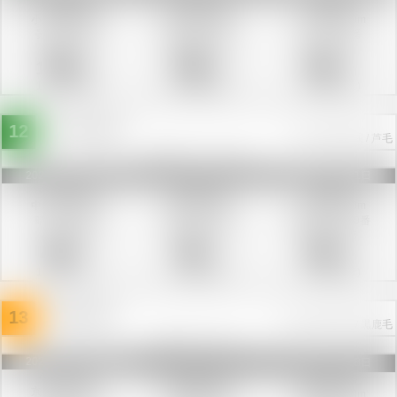
周防灘特別
3歳以上2勝
勝浦特別
小倉 芝 1200m
東京 芝 1400m
中山 芝 1200m
曇 良 3枠 4番
曇 良 8枠 18番
晴 良 1枠 1番
長岡 禎仁
遠藤 汰月
松岡 正海
13着
13着
6着
/15頭
/18頭
/16頭
1:07.9 (先行)
1:22.3 (差し)
1:08.0 (差し)
12
バンブルビー
牡馬
/
関東所属
/
芦毛
調教師：浅利 英明
2026年03月29日
2026年01月24日
2025年12月21日
4歳以上2勝
4歳以上2勝
尾張特別
中山 芝 1200m
京都 芝 1400m
中京 芝 1400m
晴 良 2枠 2番
晴 良 1枠 1番
曇 稍重 5枠 10番
石田 拓郎
横山 典弘
石田 拓郎
4着
7着
9着
/11頭
/11頭
/18頭
1:08.2 (差し)
1:23.4 (差し)
1:22.5 (先行)
13
タマカヅラ
牝馬
/
関東所属
/
黒鹿毛
調教師：斎藤 誠
2026年02月10日
2026年02月09日
2026年02月08日
4歳以上2勝
4歳以上2勝
4歳以上2勝
京都 芝 1200m
京都 芝 1200m
京都 芝 1200m