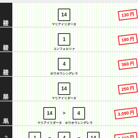
130 円
14
マリアイリダータ
180 円
1
コンフォルツァ
360 円
4
ホウオウシンデレラ
250 円
14
マリアイリダータ
3,090 円
＞
14
4
マリアイリダータ
ホウオウシンデレラ
3,410 円
3連複
－
－
1
4
14