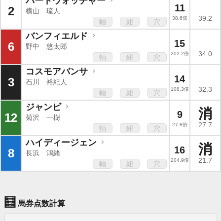
バードウォッチャー
11
2
横山 琉人
39.2
38.6倍
軸
紐
穴
バンフィエルド
15
6
野中 悠太郎
34.0
202.2倍
軸
紐
穴
コスモアバンサ
14
3
石川 裕紀人
32.3
108.3倍
軸
紐
穴
ジャンビ
消
9
12
菊沢 一樹
27.7
27.8倍
軸
紐
穴
ハイディージェン
消
16
8
長浜 鴻緒
21.7
204.9倍
軸
紐
穴
🧮
馬券点数計算