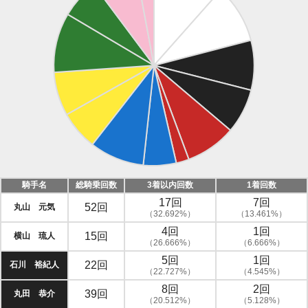
騎手名
総騎乗回数
3着以内回数
1着回数
17回
7回
52回
丸山 元気
（32.692%）
（13.461%）
4回
1回
15回
横山 琉人
（26.666%）
（6.666%）
5回
1回
22回
石川 裕紀人
（22.727%）
（4.545%）
8回
2回
39回
丸田 恭介
（20.512%）
（5.128%）