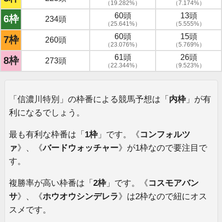
（19.282%）
（7.174%）
60頭
13頭
6枠
234頭
（25.641%）
（5.555%）
60頭
15頭
7枠
260頭
（23.076%）
（5.769%）
61頭
26頭
8枠
273頭
（22.344%）
（9.523%）
「信濃川特別」の枠番による競馬予想は「
内枠
」が有
利になるでしょう。
最も有利な枠番は「
1枠
」です。《
コンフォルツ
ァ
》、《
バードウォッチャー
》が1枠なので要注目で
す。
複勝率が高い枠番は「
2枠
」です。《
コスモアバン
サ
》、《
ホウオウシンデレラ
》は2枠なので紐にオス
スメです。