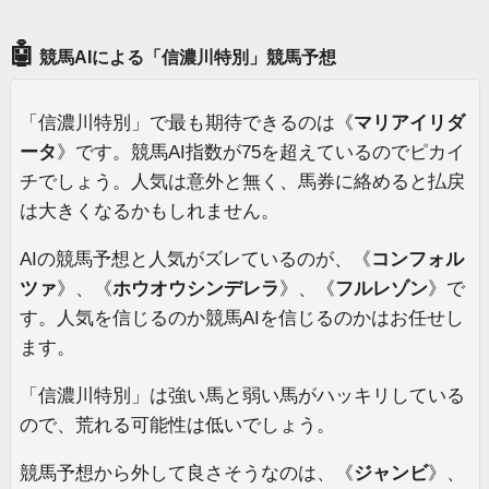
🤖
競馬AIによる「信濃川特別」競馬予想
「信濃川特別」で最も期待できるのは《
マリアイリダ
ータ
》です。競馬AI指数が75を超えているのでピカイ
チでしょう。人気は意外と無く、馬券に絡めると払戻
は大きくなるかもしれません。
AIの競馬予想と人気がズレているのが、《
コンフォル
ツァ
》、《
ホウオウシンデレラ
》、《
フルレゾン
》で
す。人気を信じるのか競馬AIを信じるのかはお任せし
ます。
「信濃川特別」は強い馬と弱い馬がハッキリしている
ので、荒れる可能性は低いでしょう。
競馬予想から外して良さそうなのは、《
ジャンビ
》、