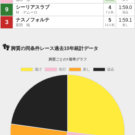
シーリアスラブ
4
1:59.0
9
Ｍ．デムーロ
7人気
追込
ナスノフォルテ
5
1:59.1
3
富田 暁
12人気
差し
👣
脚質の同条件レース過去10年統計データ