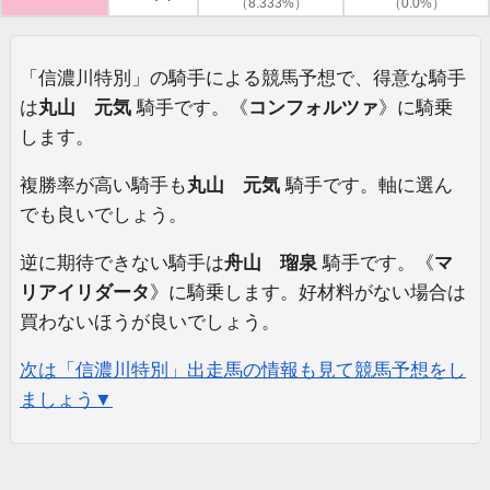
（8.333%）
（0.0%）
「信濃川特別」の騎手による競馬予想で、得意な騎手
は
丸山 元気
騎手です。《
コンフォルツァ
》に騎乗
します。
複勝率が高い騎手も
丸山 元気
騎手です。軸に選ん
でも良いでしょう。
逆に期待できない騎手は
舟山 瑠泉
騎手です。《
マ
リアイリダータ
》に騎乗します。好材料がない場合は
買わないほうが良いでしょう。
次は「信濃川特別」出走馬の情報も見て競馬予想をし
ましょう▼