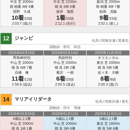
中京 芝 2000m
中京 芝 2200m
新潟 芝 2000m
雨 稍重 4枠 4番
晴 良 6枠 6番
雨 稍重 4枠 7番
団野 大成
坂井 瑠星
鮫島 克駿
10着
1着
9着
/10頭
/10頭
/15頭
2:03.7 (逃げ)
2:12.1 (先行)
2:02.1 (差し)
12
ジャンビ
牝馬
/
関東所属
/
黒鹿毛
調教師：勢司 和浩
2026年04月19日
2026年03月14日
2025年11月30日
野島崎特別
房総特別
オリエンタル
中山 芝 2000m
中山 芝 2000m
東京 芝 2000m
晴 良 6枠 7番
晴 良 2枠 2番
晴 良 5枠 5番
石橋 脩
菊沢 一樹
佐々木 大輔
11着
6着
8着
/12頭
/10頭
/9頭
1:58.8 (追込)
2:00.5 (追込)
2:00.3 (逃げ)
14
マリアイリダータ
牝馬
/
関東所属
/
鹿毛
調教師：田中 博康
2026年04月04日
2026年01月12日
2025年11月01日
4歳以上1勝
4歳以上1勝
3歳以上1勝
中山 芝 2000m
中山 芝 2000m
東京 芝 1800m
雨 良 1枠 1番
晴 良 3枠 6番
晴 良 5枠 8番