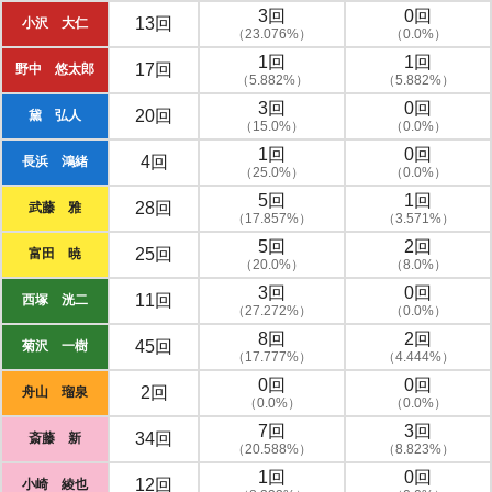
3回
0回
13回
小沢 大仁
（23.076%）
（0.0%）
1回
1回
17回
野中 悠太郎
（5.882%）
（5.882%）
3回
0回
20回
黛 弘人
（15.0%）
（0.0%）
1回
0回
4回
長浜 鴻緒
（25.0%）
（0.0%）
5回
1回
28回
武藤 雅
（17.857%）
（3.571%）
5回
2回
25回
富田 暁
（20.0%）
（8.0%）
3回
0回
11回
西塚 洸二
（27.272%）
（0.0%）
8回
2回
45回
菊沢 一樹
（17.777%）
（4.444%）
0回
0回
2回
舟山 瑠泉
（0.0%）
（0.0%）
7回
3回
34回
斎藤 新
（20.588%）
（8.823%）
1回
0回
12回
小崎 綾也