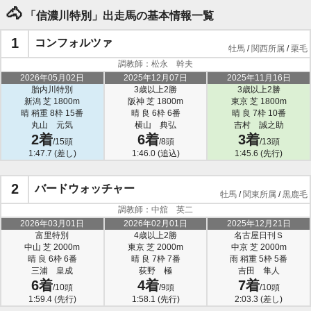
🐴
「信濃川特別」出走馬の基本情報一覧
1
コンフォルツァ
牡馬
/
関西所属
/
栗毛
調教師：松永 幹夫
2026年05月02日
2025年12月07日
2025年11月16日
胎内川特別
3歳以上2勝
3歳以上2勝
新潟 芝 1800m
阪神 芝 1800m
東京 芝 1800m
晴 稍重 8枠 15番
晴 良 6枠 6番
晴 良 7枠 10番
丸山 元気
横山 典弘
吉村 誠之助
2着
6着
3着
/15頭
/8頭
/13頭
1:47.7 (差し)
1:46.0 (追込)
1:45.6 (先行)
2
バードウォッチャー
牡馬
/
関東所属
/
黒鹿毛
調教師：中舘 英二
2026年03月01日
2026年02月01日
2025年12月21日
富里特別
4歳以上2勝
名古屋日刊Ｓ
中山 芝 2000m
東京 芝 2000m
中京 芝 2000m
晴 良 6枠 6番
晴 良 7枠 7番
雨 稍重 5枠 5番
三浦 皇成
荻野 極
吉田 隼人
6着
4着
7着
/10頭
/9頭
/10頭
1:59.4 (先行)
1:58.1 (先行)
2:03.3 (差し)