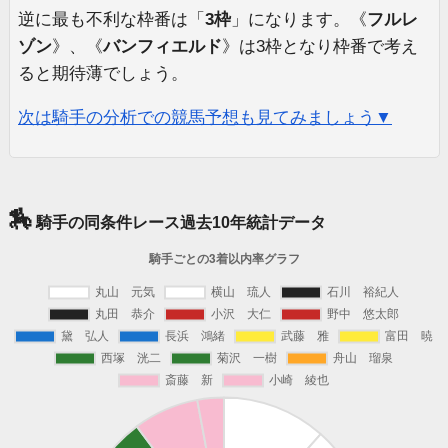
逆に最も不利な枠番は「
3枠
」になります。《
フルレ
ゾン
》、《
バンフィエルド
》は3枠となり枠番で考え
ると期待薄でしょう。
次は騎手の分析での競馬予想も見てみましょう▼
🏇
騎手の同条件レース過去10年統計データ