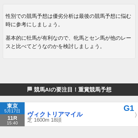
性別での競馬予想は優劣分析は最後の競馬予想に悩む
時に参考にしましょう。
基本的に牡馬が有利なので、牝馬とセン馬が他のレー
スと比べてどうなのかを検討しましょう。
🏁 競馬AIの要注目！
重賞競馬予想
東京
G1
5月17日
ヴィクトリアマイル
11R
芝
1600m
18頭
15:40