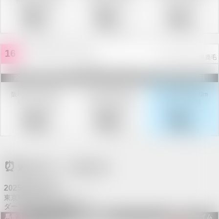
高杉 吏麒
和田 竜二
小沢 大仁
5着
8着
6着
/16頭
/16頭
/16頭
1:22.6 (差し)
1:24.6 (差し)
1:23.8 (差し)
16
ワイワイレジェンド
牡馬
/
関西所属
/
黒鹿毛
調教師：前川 恭子
2025年12月28日
2025年12月21日
2025年11月23日
ギャラクシー
コールドＳ
霜月Ｓ
阪神 ダート 1400m
中京 ダート 1400m
東京 ダート 1400m
晴 良 7枠 13番
曇 稍重 4枠 8番
晴 良 8枠 15番
高杉 吏麒
高杉 吏麒
横山 和生
12着
16着
2着
/16頭
/16頭
/16頭
1:25.0 (先行)
1:25.8 (先行)
1:23.6 (逃げ)
⏰
過去5年のレース結果一覧
2025年5月24日
東京競馬場 11R 欅ステークス
ダート 1400m 16頭 曇 良
馬番
馬名・騎手名
着順
タイム