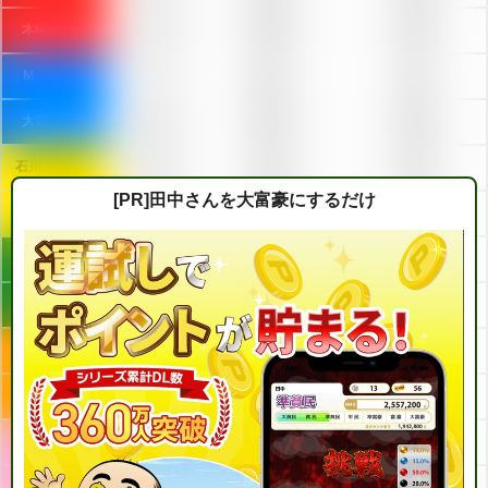
59回
15回
413回
木幡 巧也
（14.285%）
（3.631%）
5回
2回
27回
Ｍ．ディー
（18.518%）
（7.407%）
95回
26回
494回
大野 拓弥
（19.23%）
（5.263%）
70回
14回
398回
石川 裕紀人
閉じる
（17.587%）
（3.517%）
[PR]田中さんを大富豪にするだけ
27回
7回
356回
江田 照男
（7.584%）
（1.966%）
31回
10回
284回
松岡 正海
（10.915%）
（3.521%）
63回
22回
305回
石橋 脩
（20.655%）
（7.213%）
71回
15回
361回
吉田 豊
（19.667%）
（4.155%）
67回
26回
232回
横山 典弘
（28.879%）
（11.206%）
0回
0回
0回
国分 優作
（0%）
（0%）
80回
26回
362回
津村 明秀