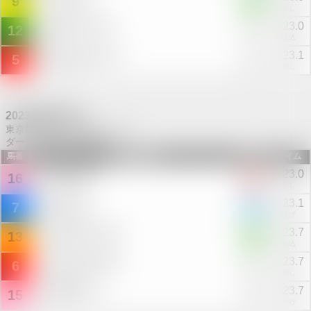
9
Ｔ．オシェア
11人気
差し
ハチメンロッピ
4
1:23.0
12
原 優介
6人気
追込
コパノニコルソン
5
1:23.1
5
松岡 正海
12人気
差し
2023年5月27日
東京競馬場 11R 欅ステークス
ダート 1400m 16頭 晴 良
馬番
馬名・騎手名
着順
タイム
バトルクライ
1
1:23.0
16
川田 将雅
1人気
差し
ジレトール
2
1:23.1
7
菅原 明良
5人気
逃げ
レッドヴェイロン
3
1:23.7
13
吉田 豊
12人気
追込
メイショウダジン
4
1:23.7
6
柴田 大知
15人気
差し
ルコルセール
5
1:23.7
15
Ｄ．レーン
2人気
先行