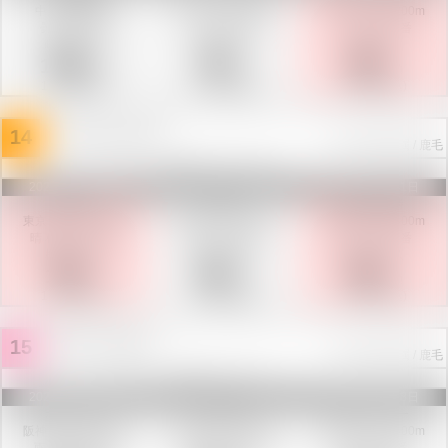
中京 芝 1400m
中山 ダート 1200m
中山 ダート 1200m
曇 良 2枠 4番
晴 良 2枠 4番
晴 良 5枠 10番
嶋田 純次
吉田 豊
吉田 豊
18着
7着
1着
/18頭
/16頭
/16頭
1:20.9 (追込)
1:11.1 (追込)
1:10.9 (追込)
14
ペイシャケイプ
牡馬
/
関西所属
/
鹿毛
調教師：高橋 康之
2026年04月25日
2026年02月21日
2026年01月31日
鎌倉Ｓ
鳴門Ｓ
4歳以上2勝
東京 ダート 1400m
阪神 ダート 1400m
東京 ダート 1400m
晴 稍重 8枠 15番
晴 良 3枠 6番
晴 良 5枠 10番
横山 典弘
横山 典弘
横山 典弘
1着
6着
1着
/15頭
/16頭
/16頭
1:23.7 (追込)
1:24.3 (追込)
1:24.7 (追込)
15
スマートサニー
牡馬
/
関西所属
/
鹿毛
調教師：石橋 守
2026年04月04日
2026年01月10日
2025年12月28日
ポラリスＳ
すばるＳ
ギャラクシー
阪神 ダート 1400m
京都 ダート 1400m
阪神 ダート 1400m
雨 稍重 2枠 3番
晴 良 6枠 11番
晴 良 4枠 8番