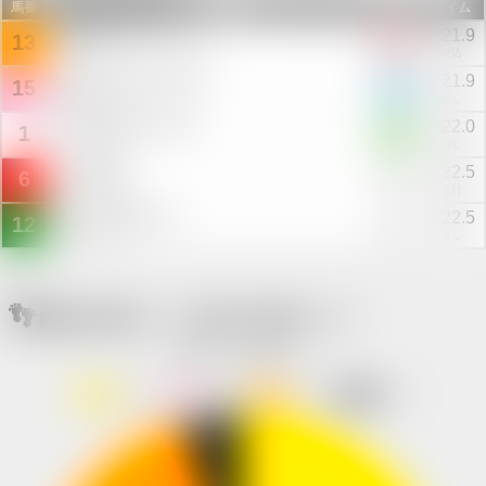
馬番
馬名・騎手名
着順
タイム
タガノビューティー
1
1:21.9
13
石橋 脩
2人気
追込
グレートウォリアー
2
1:21.9
15
菅原 明良
6人気
差し
ブルベアイリーデ
3
1:22.0
1
Ｍ．デムーロ
4人気
差し
ヘリオス
4
1:22.5
6
横山 武史
3人気
先行
スリーグランド
5
1:22.5
12
戸崎 圭太
1人気
差し
👣
脚質の同条件レース過去10年統計データ