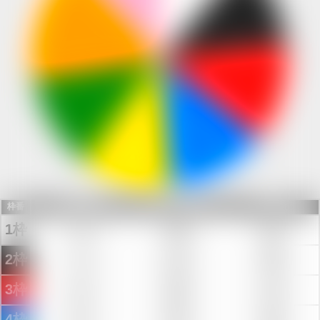
枠番
総出走頭数
3着以内頭数
1着頭数
296頭
100頭
1枠
1716頭
（17.249%）
（5.827%）
327頭
109頭
2枠
1770頭
（18.474%）
（6.158%）
346頭
117頭
3枠
1816頭
（19.052%）
（6.442%）
362頭
122頭
4枠
1836頭