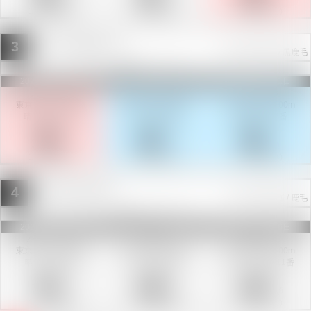
1:23.8 (先行)
1:24.0 (差し)
1:23.7 (差し)
3
ドンインザムード
牡馬
/
関西所属
/
黒鹿毛
調教師：今野 貞一
2026年04月26日
2026年02月15日
2025年12月21日
オアシスＳ
バレンタイン
コールドＳ
東京 ダート 1600m
東京 ダート 1400m
中京 ダート 1400m
晴 稍重 2枠 3番
晴 良 3枠 6番
曇 稍重 4枠 7番
荻野 極
荻野 極
荻野 極
1着
2着
2着
/15頭
/16頭
/16頭
1:35.6 (差し)
1:23.1 (差し)
1:22.6 (追込)
4
ハチメンロッピ
牡馬
/
関東所属
/
鹿毛
調教師：矢野 英一
2026年02月15日
2025年11月23日
2025年10月26日
バレンタイン
霜月Ｓ
神無月Ｓ
東京 ダート 1400m
東京 ダート 1400m
東京 ダート 1400m
晴 良 5枠 10番
晴 良 5枠 10番
小雨 不良 6枠 11番
原 優介
原 優介
原 優介
7着
12着
13着
/16頭
/16頭
/16頭
1:23.7 (追込)
1:24.6 (追込)
1:23.0 (差し)