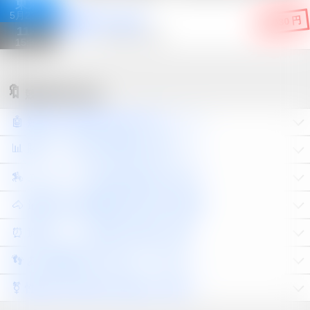
東京
5月23日
6,030 円
欅ステークス
11R
ダート
1400m
16頭
15:30
🔖
競馬予想の目次
🤖 競馬AIの競馬予想を0円でゲット！
📊 勝っている馬の枠番は○番だった
🏇 このレースが得意な騎手はあの人
🐴 最新の出走馬情報で勝ち馬を発見
⏰ 過去レースの結果で傾向を分析
👣 あの脚質の馬に注目してみると…
⚧ 性別の10年分析で他を出し抜け！