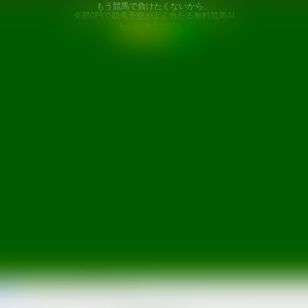
もう競馬で負けたくないから、
全部0円で競馬予想がよく当たる無料競馬AI
AI
無料競馬
馬予想
フリーウェイステークス