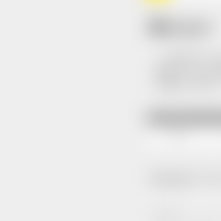
🧮
馬券点数計算
上の競馬予想一
自動でそれぞれ
馬券購入の参考
ワイド
0点
⭐
みんなの「フリー
あなたの「フリー