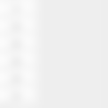
9
42.8
31.0倍
穴
12
40.3
73.1倍
穴
10
36.3
38.3倍
穴
14
30.9
142.6倍
穴
13
30.8
88.6倍
穴
11
30.4
47.7倍
穴