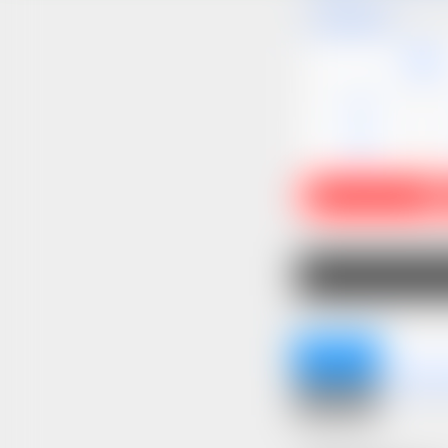
←5月23日(土)
京都
1R
7R
東京
5月24日
フリー
10R
芝
1400
15:01