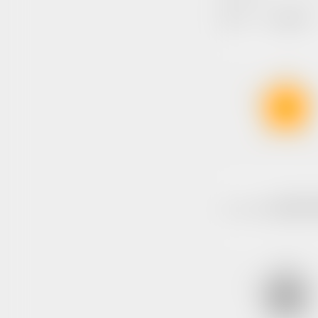
星マークを押すと
みんなのAI競馬予