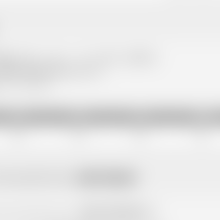
覧表の「軸」「紐」「穴」のボタンを押すと
の券種の点数が表示されます。
にしてください。
枠連
馬連
馬単
三連複
0点
0点
0点
0点
ウェイステークス」AI競馬予想期待度
ウェイステークス」AI競馬予想期待度は？