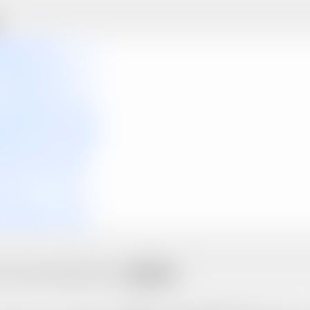
馬予想を0円でゲット！
馬の枠番は○番だった
が得意な騎手はあの人
馬情報で勝ち馬を発見
結果で傾向を分析
馬に注目してみると…
分析で他を出し抜け！
「フリーウェイステークス」競馬予想