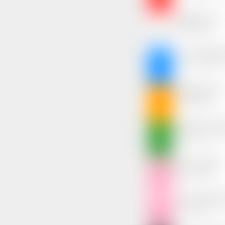
スカイハイ
1
岩田 望来
レッドエヴ
6
Ｃ．ルメール
ピコローズ
11
三浦 皇成
グーテンベ
9
戸崎 圭太
ユハンヌス
14
横山 武史
ウインオー
13
横山 和生