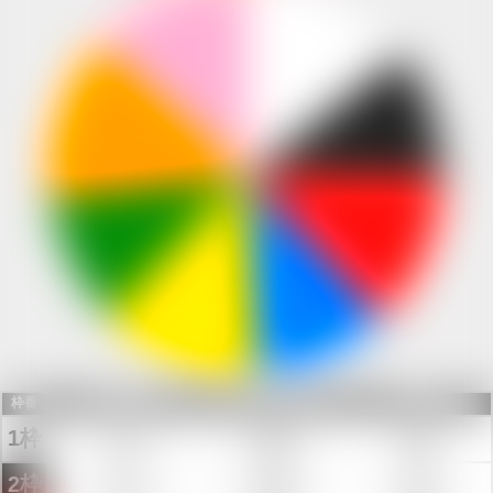
枠番
総出走頭数
3着以内頭数
1着頭数
232頭
84頭
1枠
1012頭
（22.924%）
（8.3%）
213頭
65頭
2枠
1060頭