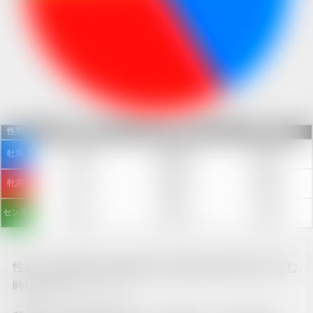
性別
総出走頭数
3着以内頭数
1着頭数
1055頭
370頭
4580頭
牡馬
（23.034%）
（8.078%）
1005頭
320頭
4950頭
牝馬
（20.303%）
（6.464%）
61頭
17頭
336頭
セン馬
（18.154%）
（5.059%）
性別での競馬予想は優劣分析は最後の競馬予想に悩む
時に参考にしましょう。