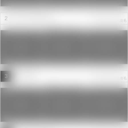
2
クイーンズパーク
牝馬
/
関東所属
/
黒鹿毛
調教師：竹内 正洋
前走 無し
前前走 無し
前前前走 無し
3
リリーサー
牝馬
/
関東所属
/
黒鹿毛
調教師：鈴木 慎太郎
前走 無し
前前走 無し
前前前走 無し