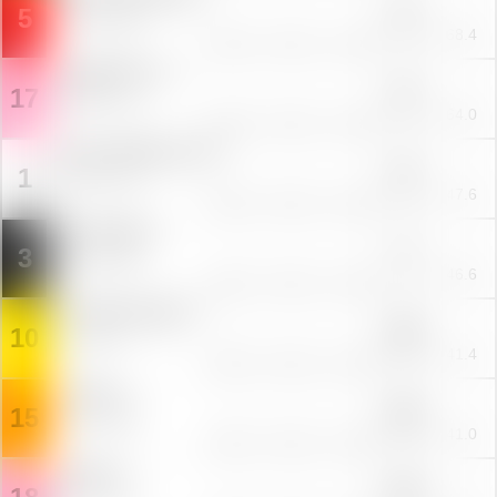
6
5
三浦 皇成
68.4
14.9倍
軸
紐
穴
ペルシアーノ
9
17
木幡 巧也
64.0
35.2倍
軸
紐
穴
ウインテラジーナ
8
1
横山 和生
47.6
26.0倍
軸
紐
穴
リリーサー
7
3
津村 明秀
46.6
16.1倍
軸
紐
穴
フーディエラン
10
10
原 優介
41.4
49.0倍
軸
紐
穴
ソレム
12
15
高杉 吏麒
41.0
119.2倍
軸
紐
穴
ジュリ
14
菅原 明良