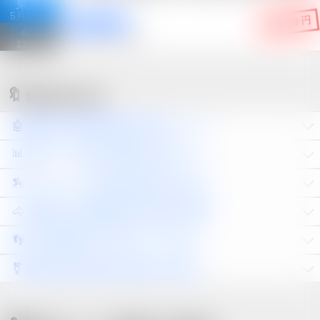
東京
5月24日
49,530 円
3歳未勝利
4R
芝
1600m
18頭
11:30
🔖
競馬予想の目次
🤖 競馬AIの競馬予想を0円でゲット！
📊 勝っている馬の枠番は○番だった
🏇 このレースが得意な騎手はあの人
🐴 最新の出走馬情報で勝ち馬を発見
👣 あの脚質の馬に注目してみると…
⚧ 性別の10年分析で他を出し抜け！