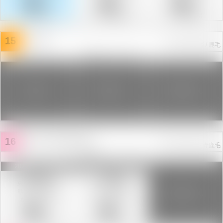
2着
4着
4着
/18頭
/16頭
/13頭
2:03.6 (差し)
1:35.1 (追込)
1:35.3 (追込)
15
ソレム
牝馬
/
関東所属
/
鹿毛
調教師：稲垣 幸雄
前走 無し
前前走 無し
前前前走 無し
16
ダノンアスコルティ
牝馬
/
関東所属
/
青鹿毛
調教師：大竹 正博
2026年02月22日
2025年12月20日
3歳未勝利
2歳新馬
東京 芝 1800m
中山 芝 1800m
晴 良 8枠 16番
曇 良 2枠 4番
前前前走 無し
Ｃ．ルメール
Ｃ．ルメール
6着
4着
/16頭
/16頭
1:48.4 (差し)
1:50.3 (差し)