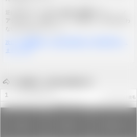
逆に期待できない騎手は
谷原 柚希
騎手です。《
ノ
アシルヴィ
》に騎乗します。好材料がない場合は買わ
ないほうが良いでしょう。
次は「3歳未勝利」出走馬の情報も見て競馬予想をし
ましょう▼
🐴
「3歳未勝利」出走馬の基本情報一覧
1
ウインテラジーナ
牝馬
/
関東所属
/
鹿毛
調教師：栗田 徹
前走 無し
前前走 無し
前前前走 無し