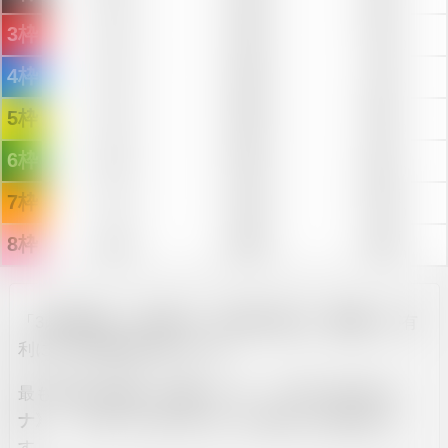
（20.094%）
（6.132%）
225頭
81頭
3枠
1106頭
（20.343%）
（7.323%）
228頭
74頭
4枠
1163頭
（19.604%）
（6.362%）
266頭
92頭
5枠
1234頭
（21.555%）
（7.455%）
282頭
82頭
6枠
1280頭
（22.031%）
（6.406%）
314頭
110頭
7枠
1471頭
（21.346%）
（7.477%）
361頭
119頭
8枠
1540頭
（23.441%）
（7.727%）
「3歳未勝利」の枠番による競馬予想は「
外枠
」が有
利になる可能性が高いです。
最も有利な枠番は「
1枠
」です。《
ウインテラジー
ナ
》、《
クイーンズパーク
》が1枠なので要注目で
す。