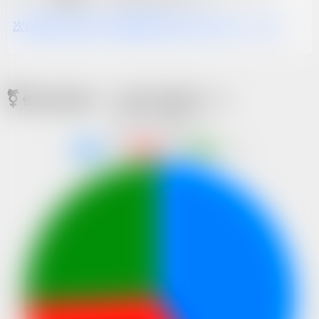
次は性別の分析での競馬予想も見てみましょう▼
⚧
性別の同条件レース過去10年統計データ