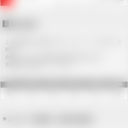
軸
紐
穴
🧮
馬券点数計算
上の競馬予想一覧表の「軸」「紐」「穴」のボタンを
押すと
自動でそれぞれの券種の点数が表示されます。
馬券購入の参考にしてください。
ワイド
枠連
馬連
馬単
三連複
三連単
0点
0点
0点
0点
0点
0点
⭐
みんなの「3歳未勝利」AI競馬予想期待度