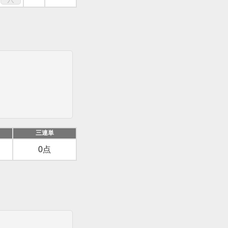
三連単
0点