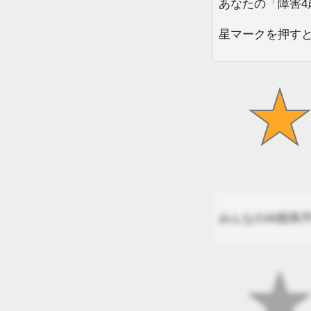
あなたの「障害4
星マークを押すと
みんなのAI競馬予