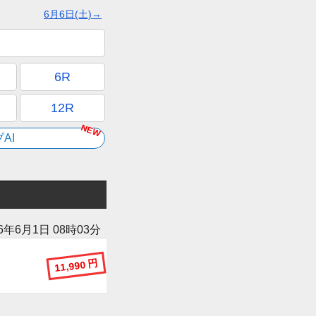
6月6日(土)→
6R
12R
AI
26年6月1日 08時03分
11,990 円