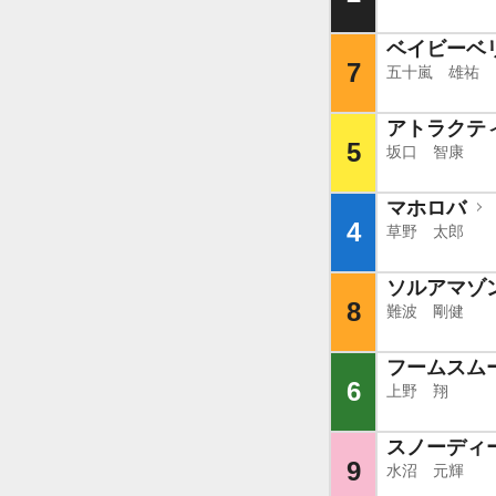
ベイビーベ
7
五十嵐 雄祐
アトラクテ
5
坂口 智康
マホロバ
4
草野 太郎
ソルアマゾ
8
難波 剛健
フームスム
6
上野 翔
スノーディ
9
水沼 元輝