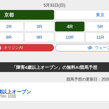
5月31日(日)
京都
東京
4R
2R
3R
5R
8R
9R
10R
11R
オリジンAI
ウェーブ
「
障害4歳以上オープン
」
の無料AI競馬予想
競馬予想の更新日：
20
歳以上オープン
70m
10頭