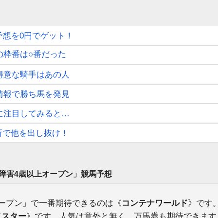
馬予想を0円でゲット！
馬の枠番は○番だった
が得意な騎手はあの人
馬情報で勝ち馬を発見
馬に注目してみると…
分析で他を出し抜け！
「障害4歳以上オープン」競馬予想
オープン」で一番期待できるのは《
コンテナワールド
》です
イスター
》です。人気は意外と無く、万馬券も期待できます