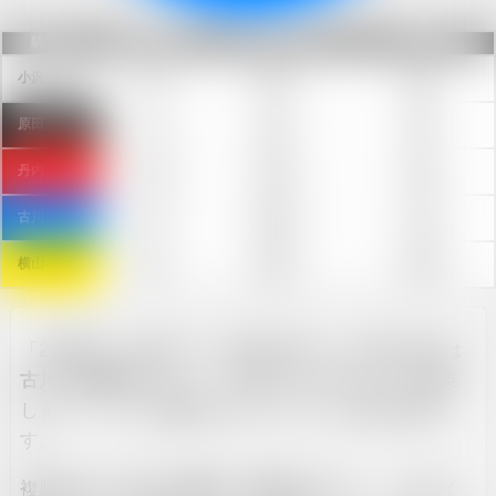
騎手名
総騎乗回数
3着以内回数
1着回数
5回
2回
22回
小沢 大仁
（22.727%）
（9.09%）
1回
0回
11回
原田 和真
（9.09%）
（0.0%）
27回
5回
128回
丹内 祐次
（21.093%）
（3.906%）
14回
7回
36回
古川 奈穂
（38.888%）
（19.444%）
41回
17回
90回
横山 武史
（45.555%）
（18.888%）
「2歳新馬」の騎手による競馬予想で、得意な騎手は
古川 奈穂
騎手です。《
ロゼハイスクール
》に騎乗
します。しかし経験数が少ないため、過信は禁物で
す。
複勝率が高い騎手は
横山 武史
騎手です。《
ヴァイ