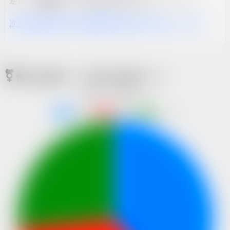
逆に「
追込馬
」は活躍に期待出来ないでしょう。
次は性別の分析での競馬予想も見てみましょう▼
⚧
性別の同条件レース過去10年統計データ