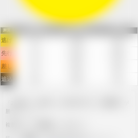
脚質
総出走頭数
3着以内頭数
1着頭数
142頭
76頭
逃げ
201頭
（70.646%）
（37.81%）
341頭
106頭
先行
703頭
（48.506%）
（15.078%）
96頭
18頭
差し
675頭
（14.222%）
（2.666%）
24頭
1頭
追込
684頭
（3.508%）
（0.146%）
「2歳新馬」の脚質による競馬予想では「
逃げ馬
」が
勝つでしょう。
複勝率では「
逃げ馬
」に注目です！