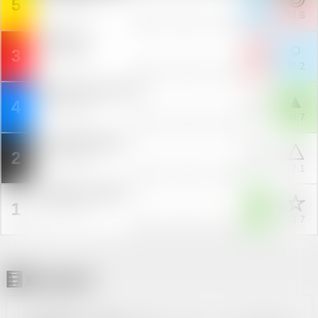
2
5
横山 武史
62.6
3.8倍
軸
紐
穴
ダマスク
○
1
3
丹内 祐次
57.2
1.5倍
軸
紐
穴
ロゼハイスクール
▲
4
4
古川 奈穂
50.7
10.2倍
軸
紐
穴
リアルクウカイ
△
5
2
原田 和真
47.1
33.7倍
軸
紐
穴
リキサンステラ
☆
3
1
小沢 大仁
46.7
4.6倍
軸
紐
穴
🧮
馬券点数計算