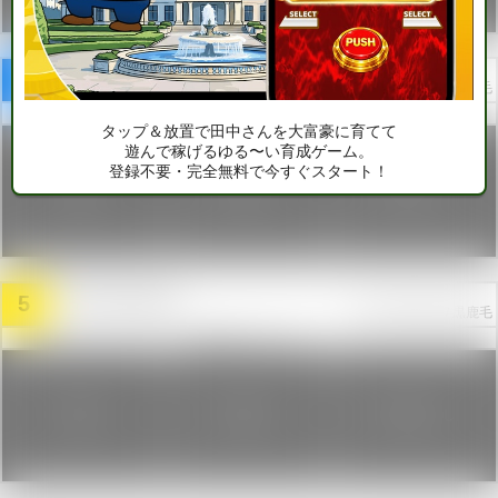
4
ロゼハイスクール
牝馬
/
関西所属
/
鹿毛
調教師：小崎 憲
タップ＆放置で田中さんを大富豪に育てて
遊んで稼げるゆる〜い育成ゲーム。
登録不要・完全無料で今すぐスタート！
前走 無し
前前走 無し
前前前走 無し
5
ヴァイタリズム
牝馬
/
関西所属
/
黒鹿毛
調教師：緒方 努
前走 無し
前前走 無し
前前前走 無し