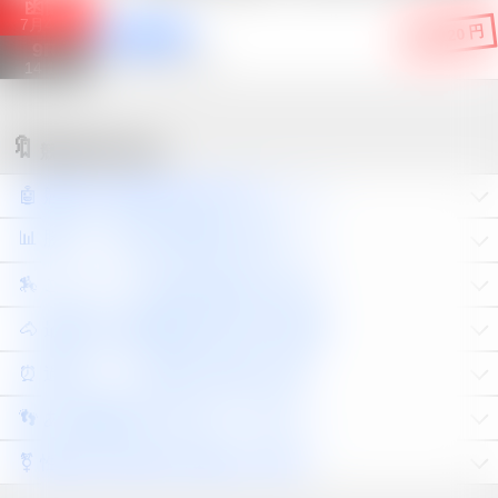
函館
7月4日
16,220 円
恵山特別
9R
芝
1800m
9頭
14:10
🔖
競馬予想の目次
🤖 競馬AIの競馬予想を0円でゲット！
📊 勝っている馬の枠番は○番だった
🏇 このレースが得意な騎手はあの人
🐴 最新の出走馬情報で勝ち馬を発見
⏰ 過去レースの結果で傾向を分析
👣 あの脚質の馬に注目してみると…
⚧ 性別の10年分析で他を出し抜け！