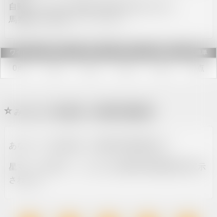
自動でそれぞれの券種の点数が表示されます。
馬券購入の参考にしてください。
ワイド
枠連
馬連
馬単
三連複
三連単
0点
0点
0点
0点
0点
0点
⭐
みんなの「恵山特別」AI競馬予想期待度
あなたの「恵山特別」AI競馬予想期待度は？
星マークを押すと、みんなのAI競馬予想期待度が表示
されます。