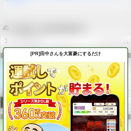
🐴
「恵山特別」出走馬の基本情報一覧
1
グランセゾン
牝馬
/
関東所属
/
栗毛
閉じる
調教師：栗田 徹
[PR]田中さんを大富豪にするだけ
2026年04月25日
2026年02月08日
2026年01月25日
4歳以上1勝
4歳以上1勝
4歳以上1勝
福島 芝 1800m
小倉 芝 1800m
小倉 芝 1800m
晴 良 1枠 1番
曇 良 7枠 13番
晴 良 4枠 7番
斎藤 新
田山 旺佑
田山 旺佑
2着
10着
6着
/16頭
/16頭
/16頭
1:47.1 (先行)
1:49.2 (先行)
1:46.8 (先行)
2
マイバラード
牡馬
/
関東所属
/
鹿毛
調教師：松永 康利
2026年06月21日
2026年03月01日
2026年02月22日
3歳以上1勝
唐戸特別
高千穂特別
函館 芝 1800m
小倉 芝 2000m
小倉 芝 1800m