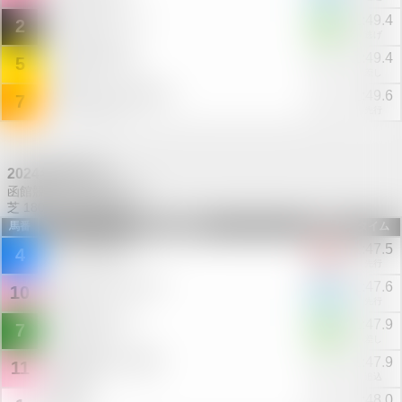
ウインベラーノ
3
1:49.4
2
丹内 祐次
1人気
逃げ
シンゼンカガ
4
1:49.4
5
黛 弘人
6人気
差し
ブラックジェダイト
5
1:49.6
7
佐々木 大輔
4人気
先行
2024年6月22日
函館競馬場 9R 恵山特別
芝 1800m 11頭 曇 良
馬番
馬名・騎手名
着順
タイム
ワンブランチ
1
1:47.5
4
佐々木 大輔
1人気
先行
エイシンジェンマ
2
1:47.6
10
菱田 裕二
2人気
先行
マイバラード
3
1:47.9
7
丹内 祐次
7人気
差し
ヴェルテンベルク
4
1:47.9
11
藤岡 佑介
3人気
追込
ダミエ
5
1:48.0