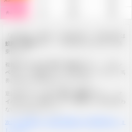
4回
河原田 菜々
（25.0%）
（0.0%）
2回
0回
12回
舟山 瑠泉
（16.666%）
（0.0%）
「恵山特別」の騎手による競馬予想で、得意な騎手は
鮫島 克駿
騎手です。《
タイキルッジェーロ
》に騎
乗します。
複勝率が高い騎手は
丹内 祐次
騎手です。《
ウイン
ベラーノ
》に騎乗します。30%を超えているため、馬
券に絡めると的中率が上がりそうです。
逆に期待できない騎手は
長浜 鴻緒
騎手です。《
マ
イバラード
》に騎乗します。好材料がない場合は買わ
ないほうが良いでしょう。
次は「恵山特別」出走馬の情報も見て競馬予想をしま
しょう▼