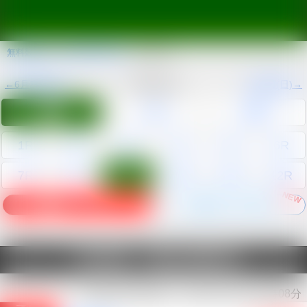
無料競馬AI
無料AI競馬予想
恵山特別
7月4日(土)
←6月28日(日)
7月5日(日)→
函館
小倉
福島
1R
2R
3R
4R
5R
6R
9R
7R
8R
10R
11R
12R
オリジンAI
ウェーブAI
「
恵山特別
」
の無料AI競馬予想
競馬予想の更新日：
2026年7月6日 08時08分