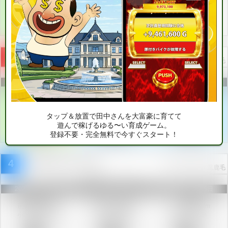
小雨 良 7枠 7番
晴 良 8枠 17番
晴 良 8枠 12番
長浜 鴻緒
吉田 隼人
菊沢 一樹
3着
11着
5着
/10頭
/18頭
/12頭
1:47.3 (追込)
2:03.3 (先行)
1:47.3 (追込)
3
ゴーゴータカシ
セン馬
/
関東所属
/
青鹿毛
調教師：武井 亮
2026年06月28日
2026年05月31日
2026年05月09日
臥牛山特別
4歳以上1勝
粟島特別
函館 芝 1800m
東京 芝 1800m
新潟 芝 1800m
晴 良 3枠 3番
晴 良 4枠 4番
晴 良 6枠 8番
タップ＆放置で田中さんを大富豪に育てて
吉田 隼人
石神 深道
吉田 隼人
遊んで稼げるゆる〜い育成ゲーム。
3着
2着
2着
/10頭
/11頭
/13頭
登録不要・完全無料で今すぐスタート！
1:47.6 (先行)
1:45.2 (逃げ)
1:48.0 (逃げ)
4
タイキルッジェーロ
牡馬
/
関西所属
/
黒鹿毛
調教師：高野 友和
2026年06月21日
2026年03月15日
2026年01月25日
3歳以上1勝
G2 スプリングＳ
若竹賞
函館 芝 1800m
中山 芝 1800m
中山 芝 1800m
小雨 良 1枠 1番
晴 良 2枠 3番
晴 良 2枠 2番
斎藤 新
横山 武史
横山 武史