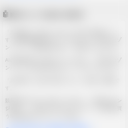
🤖
競馬AIによる「恵山特別」競馬予想
「恵山特別」で強そうなのは《
ゴーゴータカシ
》で
す。競馬AI指数の高さでいうと良いのは《
グランセゾ
ン
》です。人気は意外と無く、穴馬かもしれません。
AIの競馬予想と人気がズレているのが、《
グランセゾ
ン
》です。負けを取り戻すチャンスかもしれません。
「恵山特別」は強い馬が多いため、1点狙いは危険で
す。
競馬予想から外して良さそうなのは、《
キセキノエン
ジェル
》、《
スタードメイソン
》です。もし馬券を買
う場合は軸にはしないように注意。