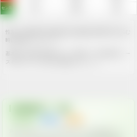
16頭
4頭
101頭
セン馬
（15.841%）
（3.96%）
性別での競馬予想は優劣分析は最後の競馬予想に悩む
時に参考にしましょう。
基本的に牡馬が有利なので、牝馬とセン馬が他のレー
スと比べてどうなのかを検討しましょう。
函館競馬場のコース傾向
洋芝・右回り
直線 262m
先行有利
洋芝の小回りコースで、直線が約262mと全場で最短クラス