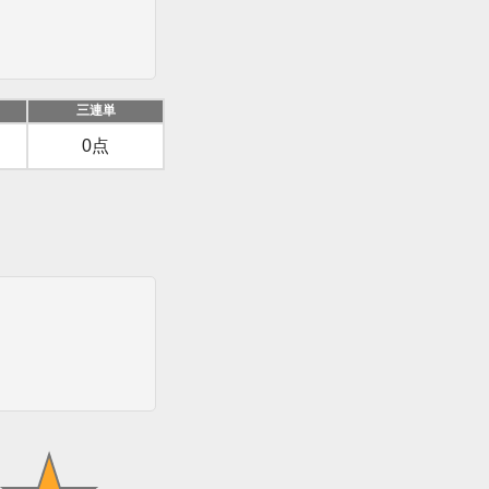
三連単
0点