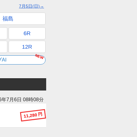
7月5日(日)→
福島
6R
12R
AI
26年7月6日 08時08分
11,280 円