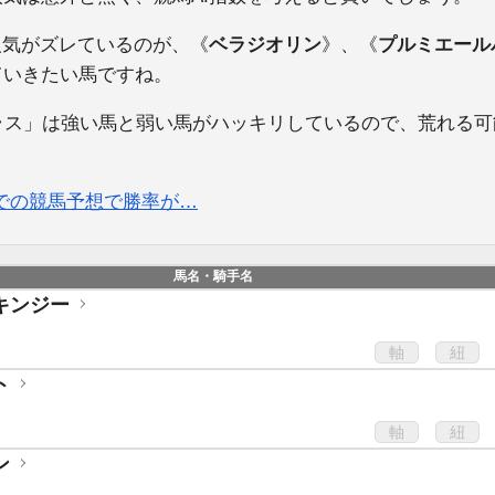
人気がズレているのが、《
ベラジオリン
》、《
プルミエール
ていきたい馬ですね。
ラス」は強い馬と弱い馬がハッキリしているので、荒れる
析での競馬予想で勝率が…
馬名・騎手名
キンジー
軸
紐
ト
軸
紐
ン