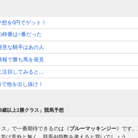
馬予想を0円でゲット！
馬の枠番は○番だった
が得意な騎手はあの人
馬情報で勝ち馬を発見
馬に注目してみると…
分析で他を出し抜け！
3歳以上1勝クラス」競馬予想
ラス」で一番期待できるのは《
ブルーマッキンジー
》です。
人気は意外と無く、競馬AI指数を考えると買いでしょう。