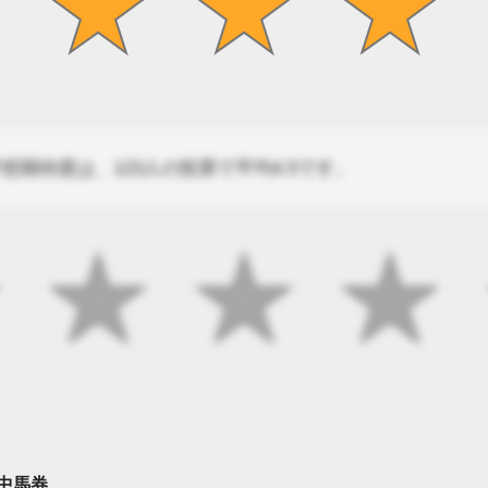
★
★
★
★
想期待度は、123人の投票で平均4.5です。
★
★
★
★
中馬券