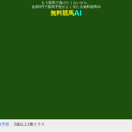
もう競馬で負けたくないから、
全部0円で競馬予想がよく当たる無料競馬AI
AI
無料競馬
馬予想
3歳以上1勝クラス