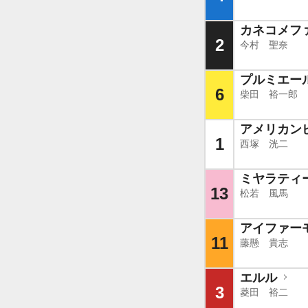
カネコメフ
2
今村 聖奈
プルミエー
6
柴田 裕一郎
アメリカン
1
西塚 洸二
ミヤラティ
13
松若 風馬
アイファー
11
藤懸 貴志
エルル
3
菱田 裕二