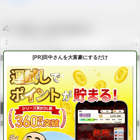
🐴
「雲仙特別」出走馬の基本情報一覧
1
ペイシャヴァルツー
牝馬
/
関西所属
/
栗毛
閉じる
調教師：吉田 直弘
[PR]田中さんを大富豪にするだけ
2026年05月03日
2026年02月15日
2026年01月31日
邁進特別
4歳以上2勝
有田特別
新潟 芝 1000m
京都 ダート 1200m
小倉 ダート 1000m
曇 良 2枠 3番
曇 良 7枠 14番
晴 良 8枠 14番
川端 海翼
藤懸 貴志
松本 大輝
12着
15着
14着
/16頭
/16頭
/14頭
0:56.4 (追込)
1:14.7 (先行)
1:00.5 (逃げ)
2
パルプフィクション
牝馬
/
関西所属
/
鹿毛
調教師：飯田 祐史
2026年02月14日
2025年11月22日
2025年07月27日
伊万里特別
福島放送賞
出雲崎特別
小倉 ダート 1000m
福島 ダート 1150m
新潟 ダート 1200m
曇 良 3枠 3番
晴 良 3枠 5番
晴 良 3枠 4番