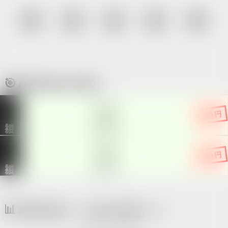
★
★
★
★
★
🎯
AI競馬予想の的中馬券
200 円
8
パールフロント
200 円
4
ザウリ
📊
枠番の同条件レース過去10年統計データ