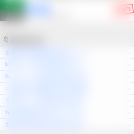
小倉
7月4日
400 円
雲仙特別
10R
ダート
1000m
12頭
14:55
🔖
競馬予想の目次
🤖 競馬AIの競馬予想を0円でゲット！
📊 勝っている馬の枠番は○番だった
🏇 このレースが得意な騎手はあの人
🐴 最新の出走馬情報で勝ち馬を発見
⏰ 過去レースの結果で傾向を分析
👣 あの脚質の馬に注目してみると…
⚧ 性別の10年分析で他を出し抜け！