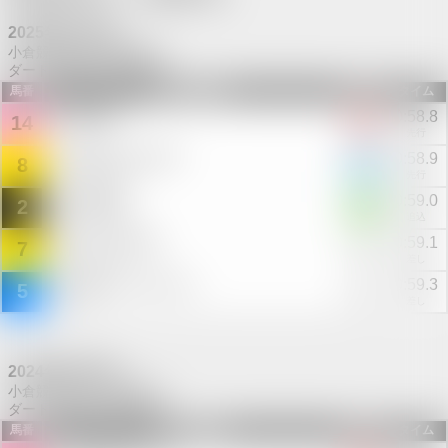
2025年7月13日
小倉競馬場 9R 雲仙特別
ダート 1000m 14頭 曇 良
馬番
馬名・騎手名
着順
タイム
アマルナ
1
0:58.8
14
松山 弘平
6人気
先行
ファムエレガンテ
2
0:58.9
8
団野 大成
1人気
先行
エコロネオ
3
0:59.0
2
松若 風馬
7人気
追込
ゼンノツキヨミ
4
0:59.1
7
秋山 稔樹
13人気
差し
パルプフィクション
5
0:59.3
5
北村 友一
5人気
差し
2024年7月13日
小倉競馬場 9R 雲仙特別
ダート 1000m 14頭 曇 良
馬番
馬名・騎手名
着順
タイム