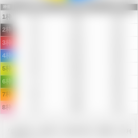
枠番
総出走頭数
3着以内頭数
1着頭数
73頭
17頭
1枠
291頭
（25.085%）
（5.841%）
71頭
27頭
2枠
292頭
（24.315%）
（9.246%）
121頭
43頭
3枠
524頭
（23.091%）
（8.206%）
114頭
38頭
4枠
548頭
（20.802%）
（6.934%）
130頭
48頭
5枠
566頭
（22.968%）
（8.48%）
124頭
48頭
6枠
571頭
（21.716%）
（8.406%）
113頭
32頭
7枠
568頭
（19.894%）
（5.633%）
139頭
41頭
8枠
577頭
（24.09%）
（7.105%）
「雲仙特別」の枠番による競馬予想は「
内枠
」が有利