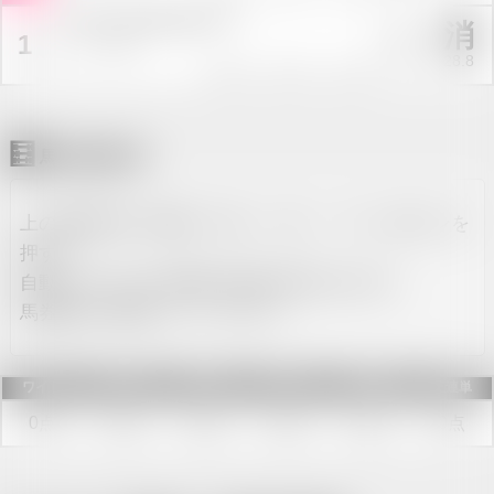
ペイシャヴァルツー
消
8
1
井上 敏樹
28.8
27.0倍
軸
紐
穴
🧮
馬券点数計算
上の競馬予想一覧表の「軸」「紐」「穴」のボタンを
押すと
自動でそれぞれの券種の点数が表示されます。
馬券購入の参考にしてください。
ワイド
枠連
馬連
馬単
三連複
三連単
0点
0点
0点
0点
0点
0点