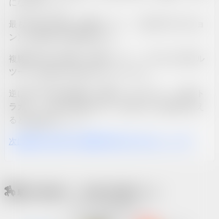
になるでしょう。
最も有利な枠番は「
2枠
」です。《
パルプフィクショ
ン
》が2枠なので要注目です。
複勝率が高い枠番は「
1枠
」です。《
ペイシャヴァル
ツー
》は1枠なので紐にオススメです。
逆に最も不利な枠番は「
7枠
」になります。《
アスト
ラカ
》、《
セールヴォラン
》は7枠となり枠番で考え
ると期待薄でしょう。
次は騎手の分析での競馬予想も見てみましょう▼
🏇
騎手の同条件レース過去10年統計データ