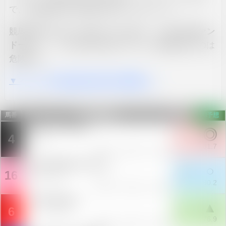
で、穴馬を狙うのはほどほどにしましょう。
競馬予想から外して良さそうなのは、《
キングヴァン
ドーム
》、《
ハンデンキング
》です。馬券を買うのは
危険です。
▼ ページ下の過去10年分析で勝率が…
馬番
馬名・騎手名
人気
AI予想
サトミノマロン
◎
1
4
武 豊
81.7
2.7倍
軸
紐
穴
イモータルフェイム
○
2
16
横山 武史
80.2
4.0倍
軸
紐
穴
ライラスター
▲
3
6
Ｔ．マーカンド
76.9
8.4倍
軸
紐
穴