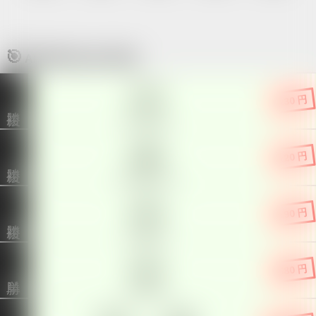
🎯
AI競馬予想の的中馬券
130 円
4
サトミノマロン
120 円
16
イモータルフェイム
190 円
6
ライラスター
580 円
6
ライラスター