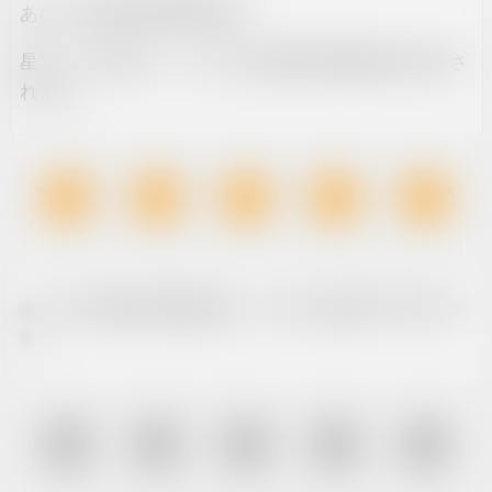
あなたの競馬予想期待度は？
星マークを押すと、みんなの競馬予想期待度が表示さ
れます。
★
★
★
★
★
みんなの競馬予想期待度は、123人の投票で平均4.5で
す。
★
★
★
★
★