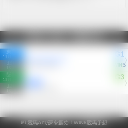
🏁 競馬AIの要注目！
重賞競馬予想
東京
G1
11月27日
ジャパンカップ
12R
5
芝
2400m
18頭
WIN
15:40
阪神
G3
11月27日
京阪杯
12R
芝
1200m
16頭
16:15
💴 競馬AIで夢を掴め！
WIN5競馬予想