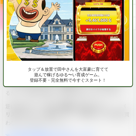
（10.058%）
（1.74%）
21回
8回
83回
松山 弘平
（25.301%）
（9.638%）
41回
13回
153回
横山 武史
（26.797%）
（8.496%）
このレースが得意な騎手は
Ｔ．マーカンド
騎手で
す。《
ライラスター
》に騎乗します。しかし経験数が
少ないため、過信は禁物です。
タップ＆放置で田中さんを大富豪に育てて
遊んで稼げるゆる〜い育成ゲーム。
複勝率が高い騎手は
Ｂ．ムルザバエフ
騎手です。
登録不要・完全無料で今すぐスタート！
《
ミッキーブンブン
》に騎乗します。30%を超えてい
るため、馬券に絡めると的中率が上がりそうです。
逆に期待できない騎手は
西塚 洸二
騎手です。《
パ
リスデージー
》に騎乗します。好材料がない場合は買
わないほうが良いでしょう。