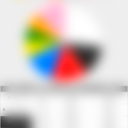
騎手名
総騎乗回数
3着以内回数
1着回数
1回
1回
9回
Ｈ．ドイル
（11.111%）
（11.111%）
1回
0回
1回
Ｂ．ムルザバエフ
（100.0%）
（0.0%）
31回
12回
174回
丸山 元気
（17.816%）
（6.896%）