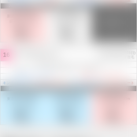
Dixie Union
Tempo
Tiz Wonderful
Summer Star
2022年08月27日
2022年05月15日
3歳未勝利
3歳未勝利
新潟 ダート 1800m
東京 ダート 1600m
曇 稍重 6枠 10番
曇 重 7枠 12番
前前前走 無し
戸崎 圭太
横山 武史
1位
4位
/14頭
/14頭
1:54.9 (差し)
1:38.6 (差し)
3歳 (2019年04月03日)
16
イモータルフェイム
牝馬
/
関東所属
/
鹿毛
馬名由来：不朽の名声。母名より連想
調教師：鹿戸 雄一
生産者：追分ファーム
馬主：Ｇ１レーシング
/
/
父馬：ロードカナロア
母馬：フォーエバーモア
キングカメハメハ
レディブラッサム
ネオユニヴァース
エターナルビート
2022年11月05日
2022年10月10日
2022年08月13日
3歳以上1勝
3歳以上1勝
3歳未勝利
東京 ダート 1600m
東京 ダート 1600m
札幌 ダート 1700m
晴 良 4枠 6番
曇 重 5枠 7番
晴 重 3枠 4番
横山 武史
横山 武史
武 豊
2位
2位
1位
/14頭
/13頭
/14頭
1:38.6 (差し)
1:36.8 (先行)
1:46.9 (先行)