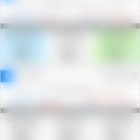
馬名由来：瞳の中の輝き
調教師：小島 茂之
生産者：ノーザンファーム
馬主：西見 徹也
/
/
父馬：ルーラーシップ
母馬：スパークオンアイス
キングカメハメハ
エアグルーヴ
シンボリクリスエス
アゲヒバリ
2022年11月13日
2022年10月30日
2022年04月17日
3歳以上1勝
3歳以上1勝
4歳以上1勝
東京 ダート 1600m
東京 ダート 1600m
中山 ダート 1800m
曇 良 6枠 11番
晴 良 2枠 2番
晴 稍重 2枠 2番
戸崎 圭太
Ｍ．デムーロ
Ｍ．デムーロ
2位
4位
3位
/16頭
/10頭
/12頭
1:38.1 (追込)
1:39.3 (差し)
1:54.4 (先行)
3歳 (2019年03月18日)
8
ミヤビクライ
牡馬
/
関東所属
/
鹿毛
馬名由来：冠名＋叫ぶ
調教師：小島 茂之
生産者：静内白井牧場
馬主：村上 義勝
/
/
父馬：ザファクター
母馬：ミヤビキラメキ
War Front
Greyciousness
ハーツクライ
ミヤビグレイス
2022年07月24日
2022年02月13日
2022年01月08日
3歳以上1勝
3歳1勝
黒竹賞
福島 ダート 1700m
東京 ダート 1600m
中山 ダート 1800m
曇 稍重 2枠 2番
雨 不良 1枠 1番
晴 稍重 7枠 13番
松岡 正海
横山 琉人
松岡 正海
10位
10位
9位
/15頭
/16頭
/16頭