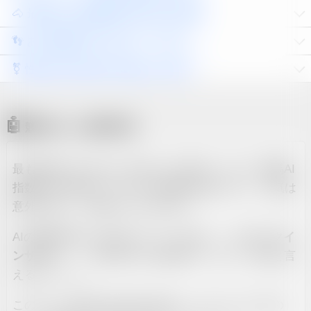
🐴 最新の出走馬情報で勝ち馬を発見
👣 あの脚質の馬に注目してみると…
⚧ 性別の10年分析で他を出し抜け！
🤖
競馬AIによる競馬予想
最も期待できるのは《
サトミノマロン
》です。競馬AI
指数が75を超えているので圧倒的な強さです。人気は
意外と無く、穴馬かもしれません。
AIの競馬予想と人気がズレているのが、《
スパークイ
ンザアイ
》、《
ネイチャーセラピー
》です。穴馬と言
えるでしょう。
このレースは強い馬と弱い馬がハッキリしているの