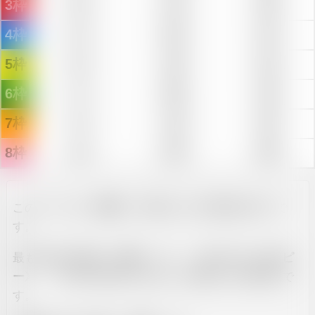
377頭
136頭
3枠
1986頭
（18.982%）
（6.847%）
401頭
141頭
4枠
2052頭
（19.541%）
（6.871%）
432頭
137頭
5枠
2092頭
（20.65%）
（6.548%）
460頭
154頭
6枠
2131頭
（21.586%）
（7.226%）
473頭
150頭
7枠
2152頭
（21.979%）
（6.97%）
519頭
180頭
8枠
2156頭
（24.072%）
（8.348%）
このレースは「
外枠
」が有利になる可能性が高いで
す。
最も有利な枠番は「
8枠
」です。《
ネイチャーセラピ
ー
》、《
イモータルフェイム
》が8枠なので要注目で
す。