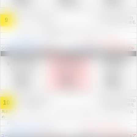
1:47.3 (差し)
1:37.4 (先行)
1:56.1 (逃げ)
3歳 (2019年03月26日)
9
サトノストロング
セン馬
/
関東所属
/
黒鹿毛
馬名由来：冠名＋父名の一部
調教師：斎藤 誠
生産者：社台ファーム
馬主：里見 治
/
/
父馬：ストロングリターン
母馬：アンコールピース
シンボリクリスエス
コートアウト
ネオユニヴァース
トレアンサンブル
2022年08月27日
2022年05月22日
2022年04月23日
3歳以上1勝
3歳未勝利
3歳未勝利
新潟 ダート 1800m
東京 ダート 1600m
福島 芝 1800m
曇 稍重 5枠 8番
晴 稍重 5枠 9番
曇 良 3枠 5番
戸崎 圭太
横山 武史
斎藤 新
7位
1位
4位
/15頭
/14頭
/16頭
1:54.8 (差し)
1:37.8 (先行)
1:49.5 (先行)
4歳 (2018年04月25日)
10
メテオダヴリル
牝馬
/
関東所属
/
鹿毛
馬名由来：４月の流星（仏）。本馬の誕生月と流星模様より。希望への願いを込
め
調教師：高木 登
生産者：ビクトリーホースランチ
馬主：大樹ファーム
/
/
父馬：エスポワールシチー
母馬：グッドイヴニング
ゴールドアリュール
エミネントシチー
コマンズ
イブニングアフェア