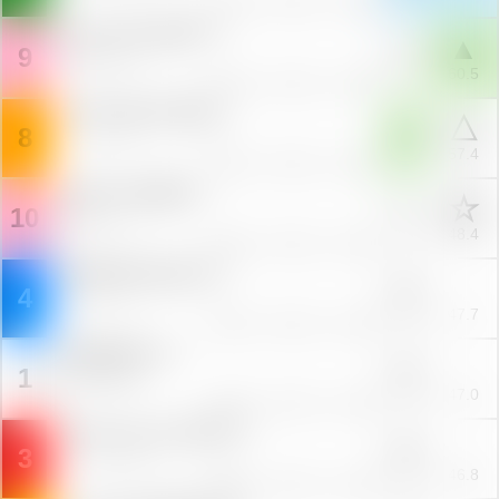
軸
紐
穴
シャンパンカラー
▲
4
9
戸崎 圭太
60.5
10.7倍
軸
紐
穴
ロードスパイラル
△
3
8
Ｒ．ムーア
57.4
6.2倍
軸
紐
穴
エバーハピネス
☆
7
10
吉田 豊
48.4
15.7倍
軸
紐
穴
クロスライセンス
6
4
Ｄ．レーン
47.7
14.6倍
軸
紐
穴
エマヌエーレ
5
1
菅原 明良
47.0
13.4倍
軸
紐
穴
オーシャントライブ
8
3
Ｃ．デムーロ
46.8
19.3倍
軸
紐
穴