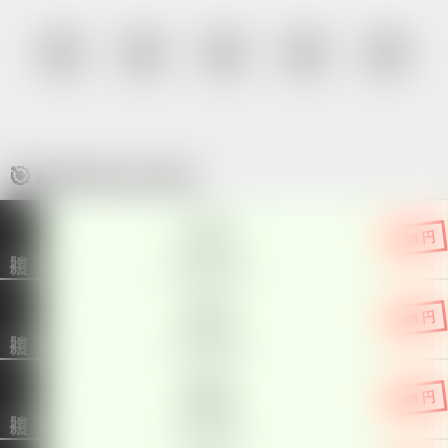
★
★
★
★
★
🎯
AI競馬予想の的中馬券
130 円
7
ヒップホップソウル
160 円
9
シャンパンカラー
280 円
10
エバーハピネス