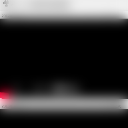
🎥
オススメの競馬予想参考動画
2012年 朝日杯フューチュリティステークス（GⅠ） | ロゴタイプ | JRA公式
2016年 朝日杯フューチュリティステークス（GⅠ） | サトノアレス | JRA公式