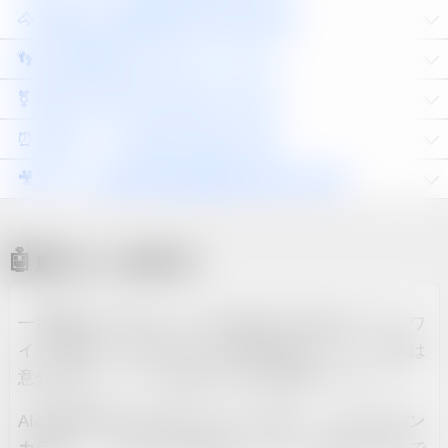
🐴 最新の出走馬情報で勝ち馬を発見
👣 あの脚質の馬に注目してみると…
⚧ 性別の10年分析で他を出し抜け！
⏰ 過去レースの結果で傾向を分析
🎥 オススメ競馬予想参考動画で動きを分析
🤖
競馬AIによる競馬予想
一番期待できるのは《
ヒップホップソウル
》です。ワ
イドで買いたいのは《
レッドロスタム
》です。人気は
意外と無く、オッズが低くなければ買いましょう。
AIの競馬予想と人気がズレているのが、《
シャンパン