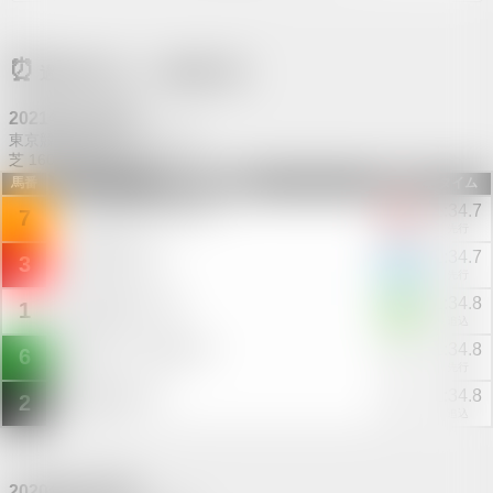
⏰
過去5年のレース結果一覧
2021年11月28日
東京競馬場 8R ベゴニア賞
芝 1600m 8頭 晴 良
馬番
馬名・騎手名
順位
タイム
レッドラディエンス
1
1:34.7
7
Ｒ．ムーア
4人気
先行
リアグラシア
2
1:34.7
3
Ｃ．ルメール
2人気
先行
アバンチュリエ
3
1:34.8
1
柴田 善臣
3人気
追込
カミニートデルレイ
4
1:34.8
6
福永 祐一
1人気
先行
ラコンタール
5
1:34.8
2
戸崎 圭太
5人気
追込
2020年11月29日