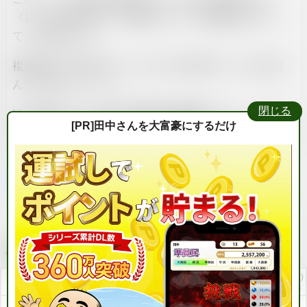
《
レッドロスタム
》に騎乗します。勝利数も多いの
で、要注目です。
複勝率が高い騎手も
Ｃ．ルメール
騎手です。軸に選
んでも良いでしょう。
閉じる
逆に期待できない騎手は
吉田 豊
騎手です。《
エバ
[PR]田中さんを大富豪にするだけ
ーハピネス
》に騎乗します。好材料がない場合は買わ
ないほうが良いでしょう。
次は出走馬の情報も見てみましょう▼
🐴
出走馬の基本情報一覧
2歳 (2020年02月15日)
1
エマヌエーレ
牡馬
/
関西所属
/
鹿毛
馬名由来：不明