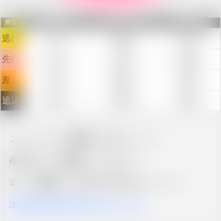
脚質
総出走頭数
3着以内頭数
1着頭数
236頭
79頭
逃げ
702頭
（33.618%）
（11.253%）
738頭
267頭
先行
2536頭
（29.1%）
（10.528%）
806頭
270頭
差し
3878頭
（20.783%）
（6.962%）
333頭
88頭
追込
3099頭
（10.745%）
（2.839%）
このレースは「
逃げ馬
」が勝つでしょう。
複勝率では「
逃げ馬
」に注目です！
逆に「
追込馬
」は活躍に期待出来ないでしょう。
次は性別の分析も見てみましょう▼