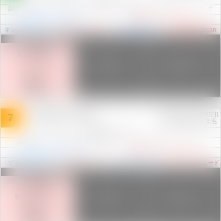
調教師：国枝 栄
生産者：ノーザンファーム
馬主：東京ホースレーシング
/
/
父馬：ロードカナロア
母馬：レッドメデューサ
キングカメハメハ
レディブラッサム
Mr. Greeley
Catchascatchcan
2022年11月06日
2歳新馬
東京 芝 1800m
晴 良 7枠 7番
前前走 無し
前前前走 無し
Ｃ．ルメール
1位
/10頭
1:48.9 (逃げ)
2歳 (2020年03月20日)
7
ヒップホップソウル
牝馬
/
関東所属
/
鹿毛
馬名由来：不明
調教師：木村 哲也
生産者：社台ファーム
馬主：社台レースホース
/
/
父馬：キタサンブラック
母馬：ダンスファンタジア
ブラックタイド
シュガーハート
ファルブラヴ
ダンスインザムード
2022年09月19日
2歳新馬
中山 芝 1600m
晴 稍重 8枠 12番
前前走 無し
前前前走 無し
松山 弘平
1位
/12頭