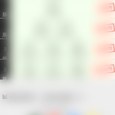
580 円
9
シャンパンカラー
2,050 円
＞
9
7
シャンパンカラー
ヒップホップソウル
2,990 円
3連複
－
－
7
9
10
ヒップホップソウル
シャンパンカラー
エバーハピネス
17,250 円
3連単
＞
＞
9
7
10
シャンパンカラー
ヒップホップソウル
エバーハピネス
📊
枠番の同条件レース過去10年統計データ