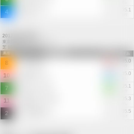
内田 博幸
6人気
差し
レディードリー
5
1:35.1
4
三浦 皇成
7人気
先行
2017年11月26日
東京競馬場 7R ベゴニア賞
芝 1600m 11頭 晴 良
馬番
馬名・騎手名
順位
タイム
アンブロジオ
1
1:35.0
8
Ｃ．ルメール
1人気
先行
エングローサー
2
1:35.0
10
戸崎 圭太
4人気
差し
エントシャイデン
3
1:35.1
7
蛯名 正義
2人気
先行
ソイルトゥザソウル
4
1:35.3
11
田中 勝春
5人気
差し
スワーヴポルトス
5
1:35.5
2
Ｍ．デムーロ
3人気
逃げ