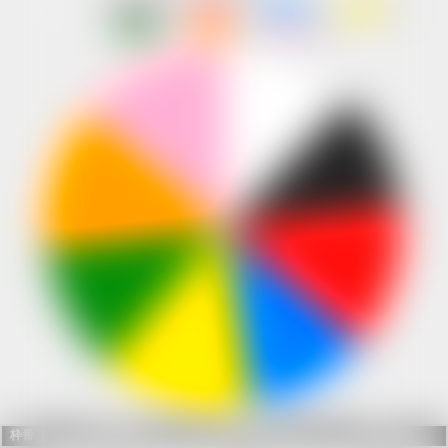
枠番
総出走頭数
3着以内頭数
1着頭数