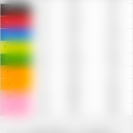
3回
0回
14回
Ｈ．ドイル
（21.428%）
（0.0%）
12回
2回
33回
Ｃ．デムーロ
（36.363%）
（6.06%）
27回
15回
54回
Ｄ．レーン
（50.0%）
（27.777%）
5回
2回
11回
Ｔ．マーカンド
（45.454%）
（18.181%）
179回
87回
313回
Ｃ．ルメール
（57.188%）
（27.795%）
14回
1回
62回
松山 弘平
（22.58%）
（1.612%）
23回
8回
49回
Ｒ．ムーア
（46.938%）
（16.326%）
159回
64回
438回
戸崎 圭太
（36.301%）
（14.611%）
45回
18回
289回
吉田 豊
（15.57%）
（6.228%）
このレースが得意な騎手は
Ｃ．ルメール
騎手です。