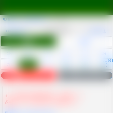
無料競馬AI
無料AI競馬予想
ベゴニア賞
11月27日(日)
←11月26日(土)
12月3日(土)→
東京
阪神
1R
2R
3R
4R
5R
6R
10R
11R
12R
8R
7R
9R
WIN
5
WIN
5
WIN
5
オリジンAI
ウェーブAI
⚠️この記事のAI競馬予想は「2022年」の
過去のレースになるのでご注意下さい。