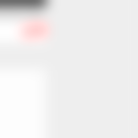
5年1月26日 17時23分
7,270 円