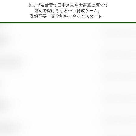
軸
紐
ウス
軸
紐
カシ
軸
紐
トワール
軸
紐
タップ＆放置で田中さんを大富豪に育てて
遊んで稼げるゆる〜い育成ゲーム。
登録不要・完全無料で今すぐスタート！
軸
紐
ギー
軸
紐
リオット