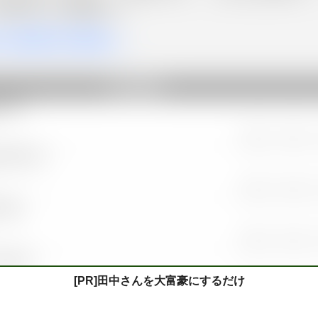
馬券を買うのは危険です。
析での競馬予想で勝率が…
閉じ
馬名・騎手名
[PR]田中さんを大富豪にするだけ
ーネ
軸
紐
イアンツ
軸
紐
ベル
軸
紐
ション
軸
紐
ズソード