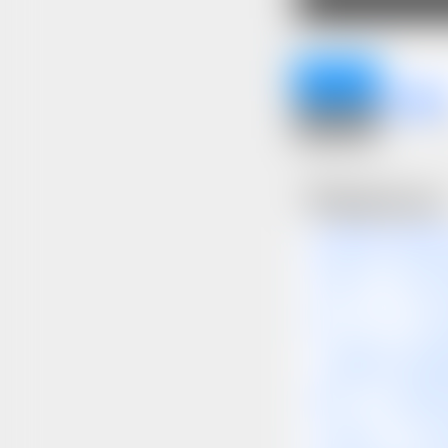
中山
1月26日
若竹賞
9R
芝
1800
14:25
🔖
競馬予想の目次
🤖 競馬AIの競
📊 勝っている
🏇 このレース
🐴 最新の出走
🎥 オススメ競
⏰ 過去レースの