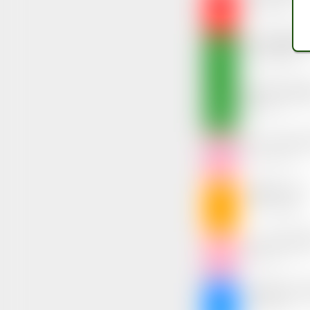
3
菅原 明良
マイネルゼ
7
津村 明秀
ゴーゴータ
6
騎手不明
ニシノイス
10
三浦 皇成
バセリーナ
8
野中 悠太郎
ニシノタン
11
武藤 雅
ソルエパト
4
横山 琉人