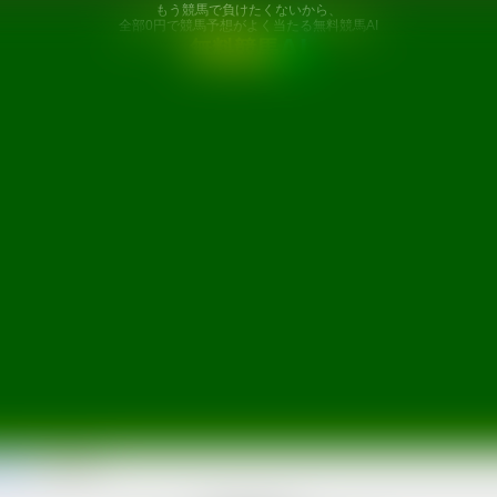
もう競馬で負けたくないから、
全部0円で競馬予想がよく当たる無料競馬AI
AI
無料競馬
馬予想
若竹賞