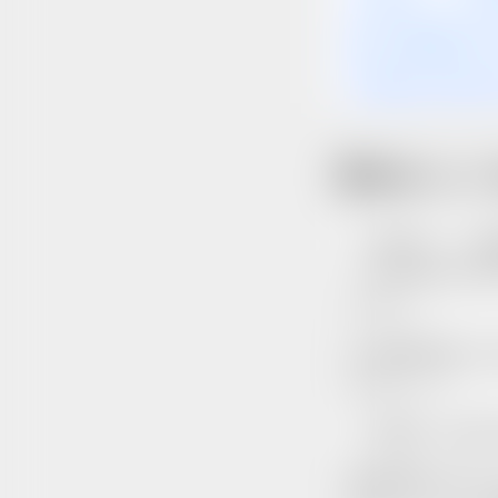
👣 あの脚質の
⚧ 性別の10年
🤖
競馬AIによる
「若竹賞」で一
《
リトルジャイ
ません。
AIの競馬予想と
びましょう。
「若竹賞」は強
競馬予想から外