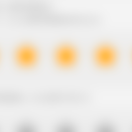
」AI競馬予想期待度は？
、みんなのAI競馬予想期待度が表示されます。
★
★
★
★
想期待度は、123人の投票で平均4.5です。