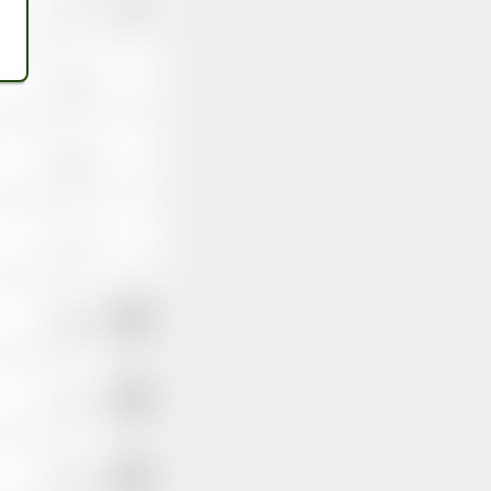
☆
5
54.6
9.5倍
穴
6
46.8
14.1倍
穴
8
44.9
30.4倍
穴
7
43.4
16.0倍
穴
消
10
29.4
94.2倍
穴
消
9
20.9
39.3倍
穴
消
11