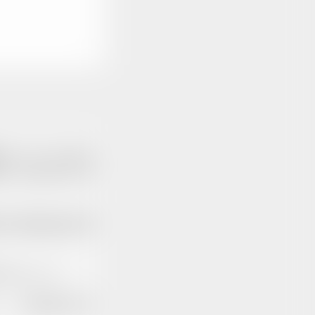
に入りそうなのは
きくなるかもしれ
狙う場合は紐に選
しましょう。
、《
ソルエパトリ