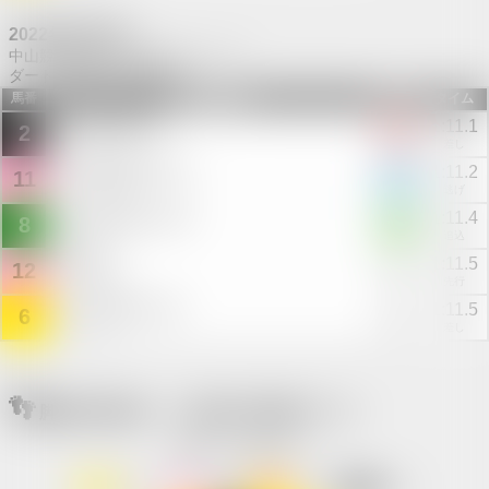
2022年1月23日
中山競馬場 10R 江戸川ステークス
ダート 1200m 12頭 曇 良
馬番
馬名・騎手名
着順
タイム
スペクタクル
1
1:11.1
2
戸崎 圭太
1人気
差し
ゴールドラグーン
2
1:11.2
11
石川 裕紀人
9人気
逃げ
ジョーフォレスト
3
1:11.4
8
北村 宏司
3人気
追込
ジゲン
4
1:11.5
12
松若 風馬
4人気
先行
ナイトブリーズ
5
1:11.5
6
宮崎 北斗
6人気
差し
👣
脚質の同条件レース過去10年統計データ