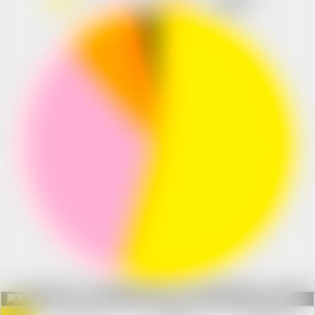
脚質
総出走頭数
3着以内頭数
1着頭数