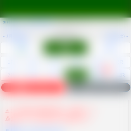
無料競馬AI
無料AI競馬予想
江戸川ステークス
1月26日(日)
←1月25日(土)
2月1日(土)→
中山
中京
小倉
WIN
5
WIN
5
1R
2R
3R
4R
5R
6R
10R
11R
7R
8R
9R
12R
WIN
5
WIN
5
オリジンAI
ウェーブAI
⚠️この記事のAI競馬予想は「2025年」の
過去のレースになるのでご注意下さい。