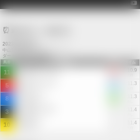
⏰
過去5年のレース結果一覧
2023年1月22日
中山競馬場 10R 江戸川ステークス
ダート 1200m 16頭 晴 良
馬番
馬名・騎手名
着順
タイム
ジャスパーゴールド
1
1:10.9
11
横山 和生
9人気
先行
ホワイトガーベラ
2
1:11.3
5
石橋 脩
3人気
先行
ヴァリアント
3
1:11.3
8
坂井 瑠星
2人気
差し
エリモグリッター
4
1:11.4
3
内田 博幸
10人気
差し
グルアーブ
5
1:11.4
10
津村 明秀
13人気
先行