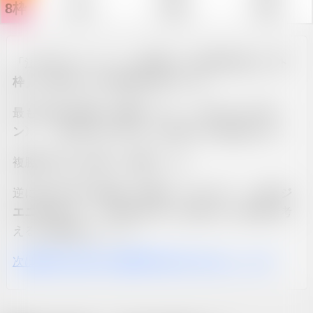
526頭
185頭
8枠
2499頭
（21.048%）
（7.402%）
「江戸川ステークス」の枠番による競馬予想は「
外
枠
」が有利になる可能性が高いです。
最も有利な枠番は「
6枠
」です。《
コパノハンプト
ン
》、《
オウバイトウリ
》が6枠なので要注目です。
複勝率が高い枠番も「
6枠
」です。
逆に最も不利な枠番は「
3枠
」になります。《
カフジ
エニアゴン
》、《
ビルカール
》は3枠となり枠番で考
えると期待薄でしょう。
次は騎手の分析での競馬予想も見てみましょう▼