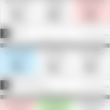
福島 ダート 1150m
新潟 芝 1000m
函館 ダート 1000m
雨 不良 2枠 4番
晴 良 2枠 4番
曇 重 8枠 12番
横山 琉人
永野 猛蔵
小林 勝太
5着
15着
1着
/16頭
/17頭
/11頭
1:08.2 (先行)
0:55.5 (差し)
0:57.9 (逃げ)
2
ムーヴ
牡馬
/
関東所属
/
鹿毛
調教師：池上 昌和
2024年12月07日
2024年11月10日
2024年10月13日
アクアライン
銀嶺Ｓ
テレビ静岡賞
中山 ダート 1200m
東京 ダート 1400m
東京 ダート 1400m
晴 良 1枠 2番
曇 良 4枠 5番
晴 良 5枠 9番
荻野 極
Ｍ．デムーロ
三浦 皇成
2着
6着
9着
/16頭
/14頭
/16頭
1:10.3 (差し)
1:24.6 (差し)
1:23.9 (追込)
3
アイアムユウシュン
牡馬
/
関東所属
/
栗毛
調教師：奥平 雅士
2024年12月28日
2024年12月01日
2024年09月28日
ベストウィッ
3歳以上2勝
3歳以上2勝
中山 ダート 1200m
中山 ダート 1200m
中山 ダート 1200m
晴 良 1枠 2番
晴 良 5枠 10番
曇 良 3枠 5番