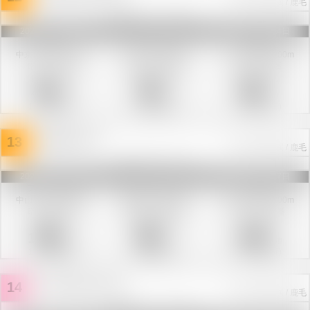
牡馬
/
関西所属
/
鹿毛
調教師：大橋 勇樹
2025年01月05日
2024年12月07日
2024年09月14日
門松Ｓ
アクアライン
初風Ｓ
中京 ダート 1200m
中山 ダート 1200m
中山 ダート 1200m
晴 良 1枠 1番
晴 良 8枠 16番
晴 良 5枠 9番
田口 貫太
北村 宏司
田辺 裕信
4着
7着
5着
/16頭
/16頭
/16頭
1:11.9 (先行)
1:11.0 (差し)
1:12.0 (差し)
13
ダテボレアス
牡馬
/
関西所属
/
鹿毛
調教師：西園 正都
2024年12月22日
2024年11月02日
2024年08月17日
フェアウェル
フルーツライ
上越Ｓ
中山 ダート 1200m
福島 ダート 1150m
新潟 ダート 1200m
晴 良 2枠 3番
雨 不良 3枠 5番
晴 良 7枠 13番
石橋 脩
亀田 温心
原 優介
14着
9着
15着
/16頭
/16頭
/15頭
1:13.5 (追込)
1:08.5 (差し)
1:13.4 (先行)
14
エメラルドビーチ
牡馬
/
関西所属
/
鹿毛
調教師：大久保 龍志