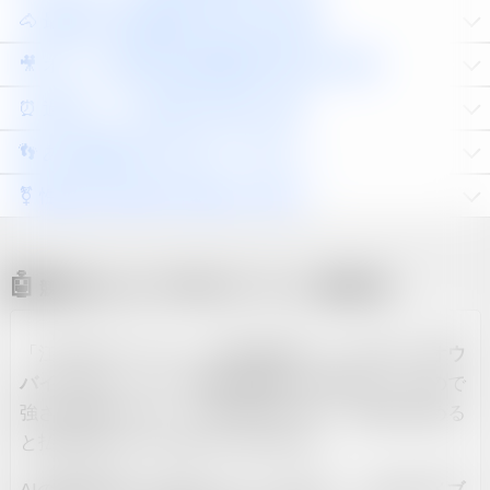
🐴 最新の出走馬情報で勝ち馬を発見
🎥 オススメ競馬予想参考動画で動きを分析
⏰ 過去レースの結果で傾向を分析
👣 あの脚質の馬に注目してみると…
⚧ 性別の10年分析で他を出し抜け！
🤖
競馬AIによる「江戸川ステークス」競馬予想
「江戸川ステークス」で最も期待しているのは《
オウ
バイトウリ
》です。競馬AI指数が75を超えているので
強さが際立ちます。人気は意外と無く、馬券に絡める
と払戻は大きくなるかもしれません。