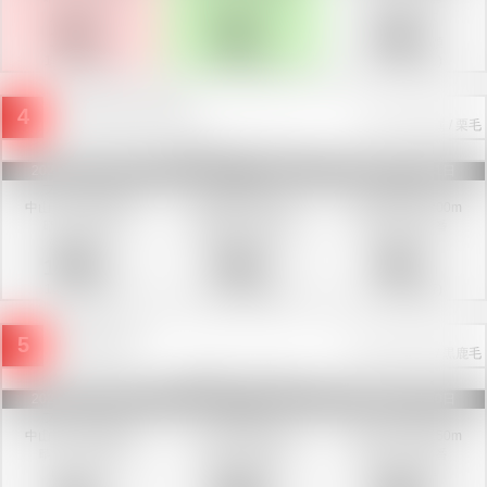
戸崎 圭太
柴田 善臣
戸崎 圭太
1着
3着
10着
/16頭
/16頭
/16頭
1:11.0 (先行)
1:11.0 (差し)
1:12.1 (差し)
4
カフジエニアゴン
牝馬
/
関西所属
/
栗毛
調教師：木原 一良
2024年12月22日
2024年11月30日
2024年03月31日
フェアウェル
姫路Ｓ
陽春Ｓ
中山 ダート 1200m
京都 ダート 1200m
阪神 ダート 1200m
晴 良 2枠 4番
晴 稍重 8枠 16番
曇 良 8枠 15番
池添 謙一
古川 吉洋
富田 暁
15着
12着
4着
/16頭
/15頭
/16頭
1:13.7 (差し)
1:12.9 (先行)
1:12.3 (先行)
5
ビルカール
牡馬
/
関東所属
/
黒鹿毛
調教師：水野 貴広
2024年12月22日
2024年09月14日
2024年07月20日
フェアウェル
初風Ｓ
ＴＵＦ杯
中山 ダート 1200m
中山 ダート 1200m
福島 ダート 1150m
晴 良 7枠 14番
晴 良 1枠 2番
晴 良 7枠 13番
Ｈ．ドイル
柴田 善臣
内田 博幸