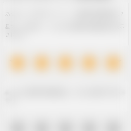
あなたの「江戸川ステークス」AI競馬予想期待度は？
星マークを押すと、みんなのAI競馬予想期待度が表示
されます。
★
★
★
★
★
みんなのAI競馬予想期待度は、123人の投票で平均4.5
です。
★
★
★
★
★