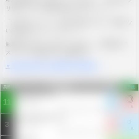
AIの競馬予想と人気がズレているのが、《
タイセイブ
リリオ
》です。馬券に絡めると良いでしょう。
「江戸川ステークス」は強い馬が多いため、点数少な
い馬券は当たりにくいでしょう。
競馬予想から外して良さそうなのは、《
ダテボレア
ス
》です。馬券を買うのは危険です。
▼ 過去10年分析での競馬予想で勝率が…
馬番
馬名・騎手名
人気
AI予想
オウバイトウリ
◎
2
11
津村 明秀
78.6
4.6倍
軸
紐
穴
アイアムユウシュン
○
1
3
戸崎 圭太
76.8
2.6倍
軸
紐
穴