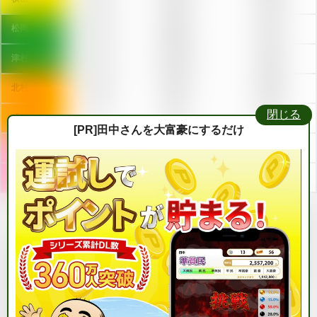
（30.41%）
（13.15%）
69回
21回
406回
松岡 正海
（16.995%）
（5.172%）
107回
32回
420回
津村 明秀
（25.476%）
（7.619%）
95回
28回
380回
北村 宏司
（25.0%）
（7.368%）
0回
0回
閉じる
0回
騎手不明
（0%）
（0%）
[PR]田中さんを大富豪にするだけ
6回
1回
37回
岩田 望来
（16.216%）
（2.702%）
154回
47回
629回
大野 拓弥
（24.483%）
（7.472%）
「江戸川ステークス」の騎手による競馬予想で、得意
な騎手は
騎手不明
騎手です。《
ベンダバリラビア
》
に騎乗します。しかし経験数が少ないため、過信は禁
物です。