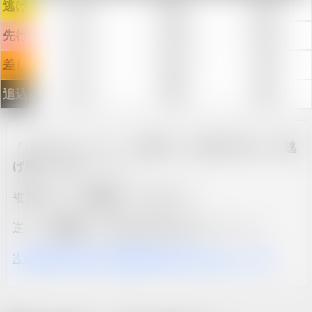
604頭
284頭
逃げ
1259頭
（47.974%）
（22.557%）
1766頭
643頭
先行
4489頭
（39.34%）
（14.323%）
1101頭
272頭
差し
7366頭
（14.947%）
（3.692%）
308頭
62頭
追込
6535頭
（4.713%）
（0.948%）
「江戸川ステークス」の脚質による競馬予想では「
逃
げ馬
」が勝つでしょう。
複勝率では「
逃げ馬
」に注目です！
逆に「
追込馬
」は活躍に期待出来ないでしょう。
次は性別の分析での競馬予想も見てみましょう▼