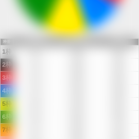
枠番
総出走頭数
3着以内頭数
1着頭数
406頭
135頭
1枠
2326頭
（17.454%）
（5.803%）
426頭
135頭
2枠
2415頭
（17.639%）
（5.59%）
449頭
136頭
3枠
2451頭
（18.319%）
（5.548%）
443頭
146頭
4枠
2476頭
（17.891%）
（5.896%）
479頭
165頭
5枠
2486頭
（19.267%）
（6.637%）
526頭
188頭
6枠
2499頭
（21.048%）
（7.523%）
524頭
171頭
7枠
2497頭
（20.985%）
（6.848%）