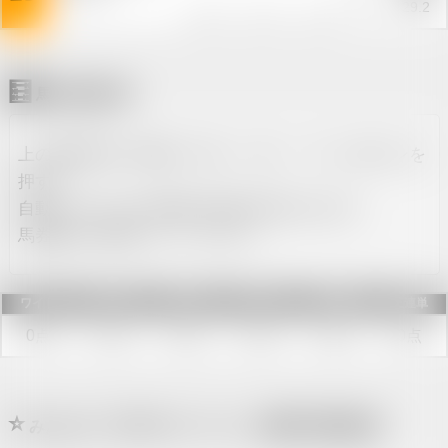
29.2
23.0倍
軸
紐
穴
🧮
馬券点数計算
上の競馬予想一覧表の「軸」「紐」「穴」のボタンを
押すと
自動でそれぞれの券種の点数が表示されます。
馬券購入の参考にしてください。
ワイド
枠連
馬連
馬単
三連複
三連単
0点
0点
0点
0点
0点
0点
⭐
みんなの「江戸川ステークス」AI競馬予想期待度