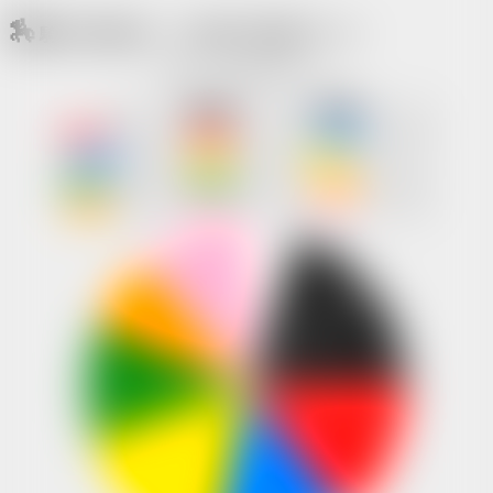
🏇
騎手の同条件レース過去10年統計データ