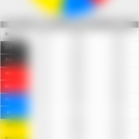
騎手名
総騎乗回数
3着以内回数
1着回数
29回
12回
162回
横山 琉人
（17.901%）
（7.407%）
170回
63回
536回
三浦 皇成
（31.716%）
（11.753%）
220回
97回
566回
戸崎 圭太
（38.869%）
（17.137%）
104回
26回
540回
木幡 巧也
（19.259%）
（4.814%）
181回
64回
538回
田辺 裕信
（33.643%）
（11.895%）
143回
45回
646回
内田 博幸
（22.136%）
（6.965%）
7回
5回
26回
騎手不明
（26.923%）
（19.23%）
108回
33回
373回
石橋 脩
（28.954%）
（8.847%）
111回
48回
365回
横山 武史