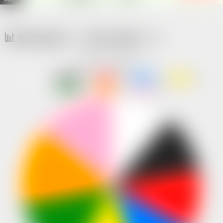
タイセイブリリオ
ムーヴ
📊
枠番の同条件レース過去10年統計データ