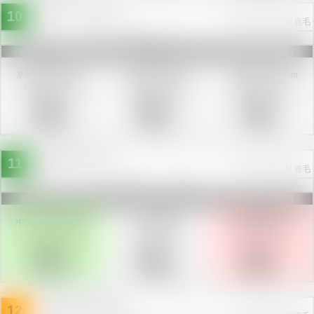
10
コパノハンプトン
牡馬
/
関西所属
/
黒鹿毛
調教師：宮 徹
2024年11月30日
2024年10月05日
2024年06月09日
姫路Ｓ
大山崎Ｓ
安芸Ｓ
京都 ダート 1200m
京都 ダート 1200m
京都 ダート 1200m
晴 稍重 4枠 7番
晴 稍重 2枠 3番
曇 稍重 1枠 1番
秋山 稔樹
岩田 康誠
岩田 康誠
8着
8着
7着
/15頭
/16頭
/16頭
1:12.2 (追込)
1:12.2 (差し)
1:12.0 (差し)
11
オウバイトウリ
牝馬
/
関西所属
/
鹿毛
調教師：武 幸四郎
2024年12月07日
2024年07月20日
2024年06月30日
アクアライン
ＴＶｈ賞
立待岬特別
中山 ダート 1200m
札幌 芝 1200m
函館 芝 1200m
晴 良 1枠 1番
晴 良 4枠 8番
曇 良 1枠 1番
津村 明秀
浜中 俊
浜中 俊
3着
10着
1着
/16頭
/16頭
/15頭
1:10.8 (先行)
1:08.7 (追込)
1:08.8 (差し)
12
タイセイブリリオ