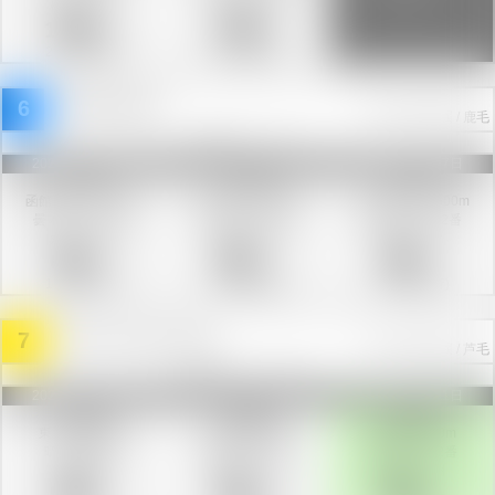
横山 琉人
木幡 巧也
15着
11着
/16頭
/16頭
2:33.5 (追込)
1:42.5 (差し)
6
ワウワウワウ
牡馬
/
関東所属
/
鹿毛
調教師：牧 光二
2025年07月06日
2025年05月11日
2025年04月27日
3歳未勝利
3歳未勝利
3歳未勝利
函館 ダート 1700m
東京 ダート 1400m
東京 ダート 1600m
曇 稍重 7枠 10番
晴 稍重 1枠 2番
晴 稍重 6枠 12番
丸山 元気
松山 弘平
松山 弘平
6着
9着
4着
/13頭
/16頭
/16頭
1:46.9 (先行)
1:25.7 (先行)
1:39.1 (先行)
7
ウインバーテックス
牡馬
/
関東所属
/
芦毛
調教師：清水 英克
2025年06月22日
2025年05月24日
2025年05月11日
3歳未勝利
3歳未勝利
3歳未勝利
東京 芝 1800m
新潟 芝 1800m
新潟 芝 1800m
晴 良 2枠 4番
曇 良 8枠 15番
曇 稍重 1枠 2番
騎手不明
菊沢 一樹
菊沢 一樹
5着
5着
3着