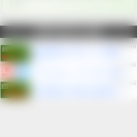
れます。
📚 最新の
競馬予想上達記事
2026年5月21日
2026年最新版！日本ダービーを徹底分
析！！
2026年3月19日
「オリジンAI」と「ウェーブAI」の違い
2025年12月25日
2025年最新版！有馬記念を徹底分析！！