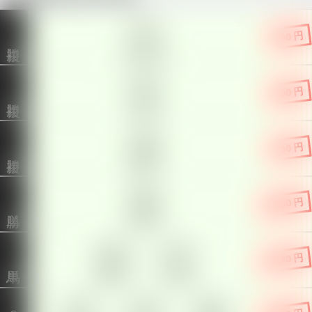
130 円
1
マイネルアズーロ
200 円
4
ヴィアトル
230 円
14
ポタリング
1,050 円
14
ポタリング
7,540 円
＞
14
4
ポタリング
ヴィアトル