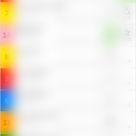
ウインバーテックス
△
4
7
菊沢 一樹
66.4
7.2倍
軸
紐
穴
ポタリング
☆
3
14
江田 照男
62.3
6.5倍
軸
紐
穴
スノーリン
9
8
原 優介
46.9
31.9倍
軸
紐
穴
ノブノリオウ
7
3
今村 聖奈
46.5
19.8倍
軸
紐
穴
ワウワウワウ
6
6
木幡 巧也
45.9
10.8倍
軸
紐
穴
ウインエンデバー
12
11
長岡 禎仁
36.6
45.2倍
軸
紐
穴