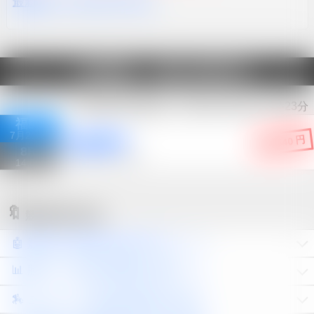
最新のレースはコチラから
「
3歳未勝利
」
の無料AI競馬予想
競馬予想の更新日：
2025年7月20日 17時23分
福島
7月20日
36,540 円
3歳未勝利
8R
芝
1800m
14頭
14:05
🔖
競馬予想の目次
🤖 競馬AIの競馬予想を0円でゲット！
📊 勝っている馬の枠番は○番だった
🏇 このレースが得意な騎手はあの人