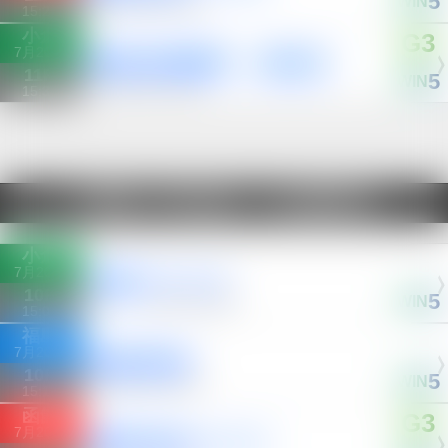
5
芝
1200m
12頭
WIN
15:25
小倉
G3
7月20日
農林水産省賞典 小倉記念
11R
5
芝
2000m
16頭
WIN
15:35
💴 競馬AIで夢を掴め！
WIN5競馬予想
小倉
7月20日
宮崎ステークス
10R
5
ダート
1700m
13頭
WIN
15:01
福島
7月20日
猪苗代特別
10R
5
芝
2000m
10頭
WIN
15:10
函館
G3
7月20日
函館２歳ステークス