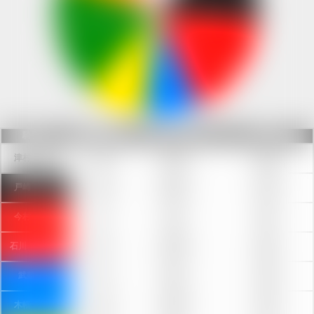
騎手名
総騎乗回数
3着以内回数
1着回数
40回
10回
144回
津村 明秀
（27.777%）
（6.944%）
60回
27回
135回
戸崎 圭太
（44.444%）
（20.0%）
1回
0回
4回
今村 聖奈
（25.0%）
（0.0%）
19回
8回
87回
石川 裕紀人
（21.839%）
（9.195%）
6回
3回
72回
武藤 雅
（8.333%）
（4.166%）
19回
5回
121回
木幡 巧也
（15.702%）
（4.132%）