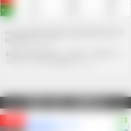
（19.972%）
（6.258%）
29頭
9頭
155頭
セン馬
（18.709%）
（5.806%）
性別での競馬予想は優劣分析は最後の競馬予想に悩む
時に参考にしましょう。
基本的に牡馬が有利なので、牝馬とセン馬が他のレー
スと比べてどうなのかを検討しましょう。
🏁 競馬AIの要注目！
重賞競馬予想
函館
G3
7月20日
函館２歳ステークス
11R