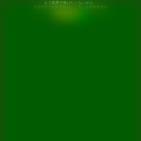
もう競馬で負けたくないから、
全部0円で競馬予想がよく当たる無料競馬AI
AI
無料競馬