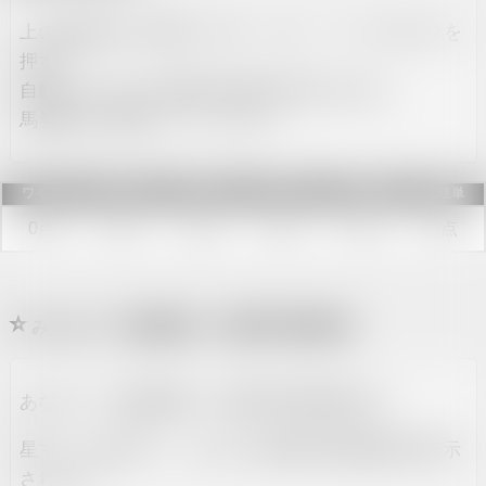
上の競馬予想一覧表の「軸」「紐」「穴」のボタンを
押すと
自動でそれぞれの券種の点数が表示されます。
馬券購入の参考にしてください。
ワイド
枠連
馬連
馬単
三連複
三連単
0点
0点
0点
0点
0点
0点
⭐
みんなの「3歳未勝利」AI競馬予想期待度
あなたの「3歳未勝利」AI競馬予想期待度は？
星マークを押すと、みんなのAI競馬予想期待度が表示
されます。