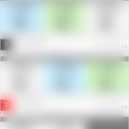
3歳未勝利
3歳未勝利
3歳未勝利
東京 芝 1800m
東京 芝 1800m
新潟 芝 1800m
晴 良 1枠 2番
曇 良 2枠 3番
雨 稍重 8枠 16番
津村 明秀
津村 明秀
騎手不明
2着
3着
6着
/16頭
/17頭
/16頭
1:47.0 (先行)
1:47.9 (差し)
1:49.6 (差し)
2
スペードギニー
牡馬
/
関東所属
/
青鹿毛
調教師：武井 亮
2025年02月01日
2024年11月09日
2024年09月22日
3歳未勝利
2歳未勝利
2歳新馬
東京 芝 1800m
東京 芝 1600m
中山 芝 1800m
晴 良 6枠 11番
晴 良 5枠 7番
曇 良 4枠 5番
戸崎 圭太
Ｃ．ルメール
Ｃ．ルメール
5着
2着
3着
/16頭
/13頭
/14頭
1:49.5 (差し)
1:34.7 (差し)
1:50.8 (先行)
3
ノブノリオウ
牡馬
/
関東所属
/
鹿毛
調教師：久保田 貴士
2025年04月19日
2025年01月25日
3歳未勝利
3歳新馬
福島 芝 1800m
中山 芝 2000m