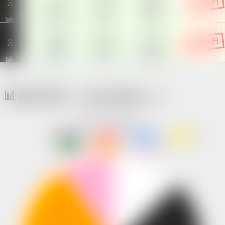
2,450 円
3連複
－
－
1
4
14
マイネルアズーロ
ヴィアトル
ポタリング
24,940 円
3連単
＞
＞
14
4
1
ポタリング
ヴィアトル
マイネルアズーロ
📊
枠番の同条件レース過去10年統計データ