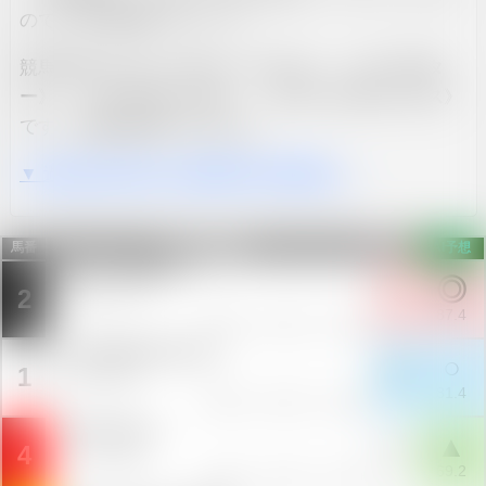
ので、固く勝負しましょう。
競馬予想から外して良さそうなのは、《
ハンクスタ
ー
》、《
バークテソーロ
》、《
クリノフローレンス
》
です。活躍は期待できません。
▼ 過去10年分析での競馬予想で勝率が…
馬番
馬名・騎手名
人気
AI予想
スペードギニー
◎
1
2
戸崎 圭太
87.4
3.4倍
軸
紐
穴
マイネルアズーロ
○
2
1
津村 明秀
81.4
4.3倍
軸
紐
穴
ヴィアトル
▲
5
4
石川 裕紀人
69.2
7.5倍
軸
紐
穴