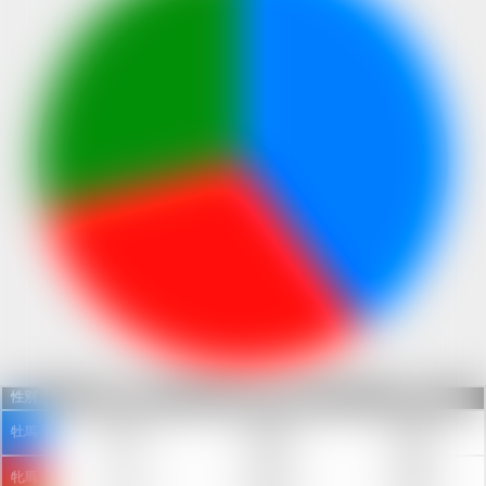
性別
総出走頭数
3着以内頭数
1着頭数
449頭
159頭
1986頭
牡馬
（22.608%）
（8.006%）
434頭
136頭
2173頭
牝馬