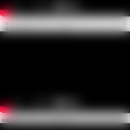
『萩野公介×JRATHE STORIES』「STORY２ 社台スタリオンステーション」#2
～脈々と受け継がれていくもの～ | JRA公式
札幌競馬場 芝２０００ｍ ３６０度ムービー