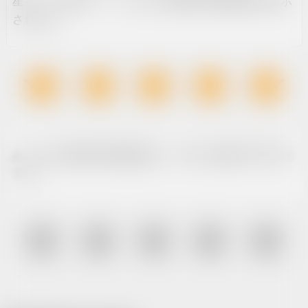
星マークを押すと、みんなのAI競馬予想期待度が表示
されます。
★
★
★
★
★
みんなのAI競馬予想期待度は、123人の投票で平均4.5
です。
★
★
★
★
★