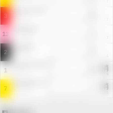
44.7
32.2倍
軸
紐
穴
クリノハレルヤ
10
3
騎手不明
42.7
18.6倍
軸
紐
穴
イグニション
8
13
川又 賢治
40.7
15.8倍
軸
紐
穴
ジャガード
11
2
吉田 隼人
37.6
25.0倍
軸
紐
穴
スムースベルベット
消
13
1
黛 弘人
27.6
81.4倍
軸
紐
穴
ラホーヤストーム
消
7
7
古川 吉洋
12.1
15.1倍
軸
紐
穴