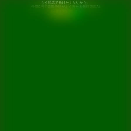
もう競馬で負けたくないから、
全部0円で競馬予想がよく当たる無料競馬AI
AI
無料競馬