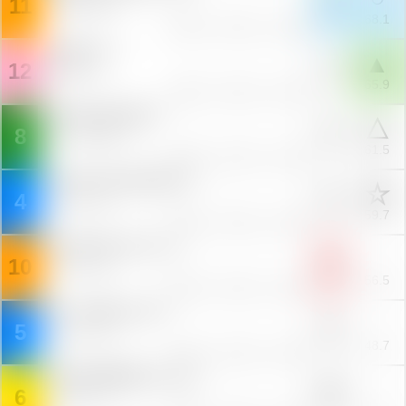
2
11
鮫島 克駿
68.1
5.0倍
軸
紐
穴
カリーシ
▲
4
12
騎手不明
65.9
6.9倍
軸
紐
穴
ゴールドスター
△
5
8
石川 裕紀人
61.5
8.9倍
軸
紐
穴
コーティアスマナー
☆
6
4
丹内 祐次
59.7
10.0倍
軸
紐
穴
メイケイバートン
1
10
横山 武史
56.5
4.6倍
軸
紐
穴
ハートホイップ
9
5
横山 琉人
48.7
16.1倍
軸
紐
穴
アイオブザストーム
12
6
菱田 裕二