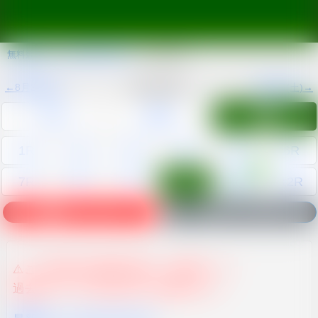
無料競馬AI
無料AI競馬予想
苫小牧特別
8月3日(日)
←8月2日(土)
8月9日(土)→
札幌
中京
新潟
1R
2R
3R
4R
5R
6R
11R
10R
7R
8R
9R
12R
WIN
5
オリジンAI
ウェーブAI
⚠️この記事のAI競馬予想は「2025年」の
過去のレースになるのでご注意下さい。