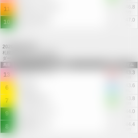
ブラックトマホーク
4
1:46.8
11
横山 和生
6人気
先行
ウインレゼルヴ
5
1:47.0
10
亀田 温心
12人気
差し
2020年8月30日
札幌競馬場 10R 苫小牧特別
ダート 1700m 13頭 小雨 不良
馬番
馬名・騎手名
着順
タイム
サクラルーフェン
1
1:43.3
13
黛 弘人
10人気
先行
ヴィーダ
2
1:43.6
6
勝浦 正樹
7人気
差し
シゲルタイタン
3
1:43.8
7
Ｃ．ルメール
2人気
先行
ハイパーステージ
4
1:44.0
9
坂井 瑠星
4人気
追込
タイキルークス
5
1:44.4
8
横山 和生
1人気
先行