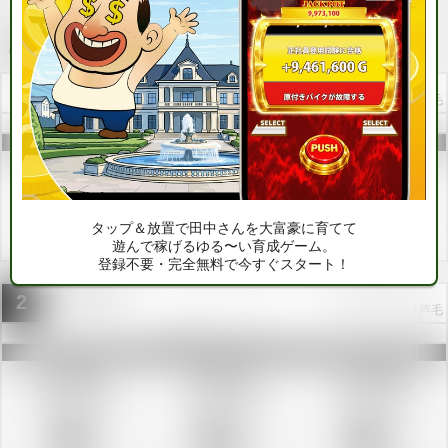
🐴
「苫小牧特別」出走馬の基本情報一覧
1
スムースベルベット
牝馬
/
関東所属
/
鹿毛
調教師：南田 美知雄
2024年12月21日
2024年08月04日
2024年06月30日
クリスマスＣ
札幌スポニチ
立待岬特別
中山 芝 1200m
札幌 芝 1200m
函館 芝 1200m
晴 良 8枠 15番
曇 稍重 2枠 3番
曇 良 2枠 3番
嶋田 純次
黛 弘人
黛 弘人
14着
16着
5着
タップ＆放置で田中さんを大富豪に育てて
/16頭
/16頭
/15頭
遊んで稼げるゆる〜い育成ゲーム。
1:09.3 (追込)
1:11.1 (追込)
1:09.3 (先行)
登録不要・完全無料で今すぐスタート！
2
ジャガード
牡馬
/
関東所属
/
芦毛
調教師：和田 雄二
2025年07月13日
2025年06月29日
2025年04月19日
彦星賞
郡山特別
袖ケ浦特別
福島 芝 1200m
福島 芝 1200m
中山 芝 1200m
晴 良 3枠 3番
晴 良 7枠 9番
晴 良 1枠 1番
吉田 豊
吉田 豊
吉田 豊
5着
6着
6着
/9頭
/11頭
/13頭