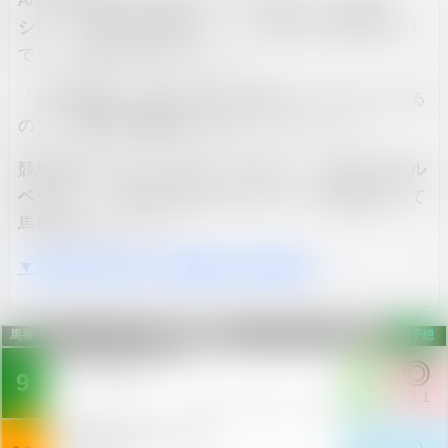
AIの競馬予想と人気がズレているのが、《
カリー
シ
》、《
ゴールドスター
》、《
コーティアスマナー
》
です。穴馬と言えるでしょう。
「苫小牧特別」は強い馬と弱い馬がハッキリしている
ので、予想外の展開にはなりにくいでしょう。
競馬予想から外して良さそうなのは、《
スムースベル
ベット
》、《
ラホーヤストーム
》です。覚悟を持って
馬券を買いましょう。
▼ 過去10年分析での競馬予想で勝率が…
馬番
馬名・騎手名
人気
AI予想
ヴァンヴィーヴ
◎
3
9
佐々木 大輔
72.1
6.5倍
軸
紐
穴
エヴァンスウィート
○