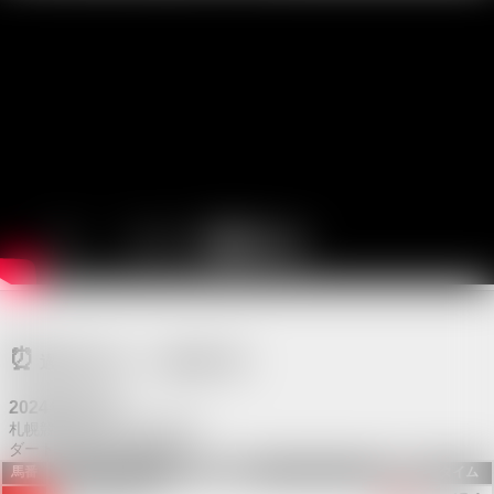
⏰
過去5年のレース結果一覧
2024年8月3日
札幌競馬場 10R 苫小牧特別
ダート 1700m 14頭 曇 良
馬番
馬名・騎手名
着順
タイム