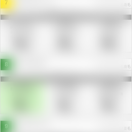
7
ラホーヤストーム
牝馬
/
関西所属
/
黒鹿毛
調教師：藤野 健太
2025年06月21日
2025年05月04日
2025年02月16日
ＳＴＶ杯
邁進特別
大濠特別
函館 芝 1200m
新潟 芝 1000m
小倉 芝 1200m
曇 良 8枠 14番
晴 良 6枠 12番
晴 良 3枠 5番
佐々木 大輔
斎藤 新
鮫島 克駿
15着
14着
15着
/15頭
/16頭
/18頭
1:10.6 (追込)
0:58.3 (逃げ)
1:09.6 (逃げ)
8
ゴールドスター
牡馬
/
関東所属
/
黒鹿毛
調教師：奥村 武
2025年05月24日
2025年03月01日
2025年02月02日
大日岳特別
西日本新聞杯
周防灘特別
新潟 芝 1200m
小倉 芝 1200m
小倉 芝 1200m
曇 良 4枠 7番
曇 良 6枠 11番
曇 稍重 8枠 16番
菊沢 一樹
丹内 祐次
鮫島 克駿
3着
5着
6着
/16頭
/18頭
/18頭
1:09.9 (差し)
1:08.9 (差し)
1:10.0 (先行)
9
ヴァンヴィーヴ
牡馬
/
関西所属
/
栗毛