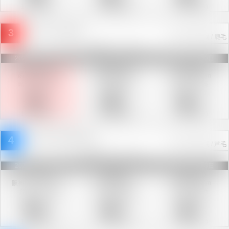
1:11.0 (差し)
1:08.8 (追込)
1:07.8 (追込)
3
クリノハレルヤ
牝馬
/
関西所属
/
鹿毛
調教師：武 英智
2025年06月29日
2025年06月15日
2025年04月20日
3歳以上1勝
3歳以上1勝
医王寺特別
函館 芝 1200m
函館 芝 1200m
福島 芝 1200m
晴 良 8枠 11番
曇 良 5枠 6番
曇 良 5枠 9番
騎手不明
騎手不明
角田 大和
1着
10着
6着
/11頭
/13頭
/15頭
1:08.9 (逃げ)
1:08.9 (追込)
1:09.0 (逃げ)
4
コーティアスマナー
牝馬
/
関西所属
/
芦毛
調教師：高橋 義忠
2025年04月19日
2025年03月23日
2024年11月23日
吹田特別
讃岐特別
3歳以上2勝
阪神 ダート 1400m
阪神 芝 1400m
京都 芝 1200m
晴 良 1枠 1番
晴 良 4枠 5番
曇 良 2枠 4番
団野 大成
川田 将雅
川田 将雅
9着
9着
4着
/16頭
/13頭
/15頭
1:26.1 (差し)
1:21.5 (先行)
1:08.6 (差し)