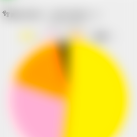
👣
脚質の同条件レース過去10年統計データ