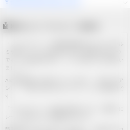
⚧ 性別の10年分析で他を出し抜け！
🤖
競馬AIによる「ブラジルカップ」競馬予想
「ブラジルカップ」で競馬AI指数が高いのは《
クール
ミラボー
》です。実力が近いのは《
カゼノランナー
》
です。人気は意外と無く、オッズが低くなければ買い
ましょう。
AIの競馬予想と人気がズレているのが、《
ゼットリア
ン
》、《
ブレイクフォース
》です。オッズに要注目で
す。
「ブラジルカップ」は強い馬が多いため、人気通りに
レースが決まらない可能性があります。
競馬予想から外して良さそうなのは、《
フタイテンロ