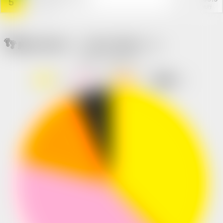
5
横山 典弘
1人気
先行
👣
脚質の同条件レース過去10年統計データ