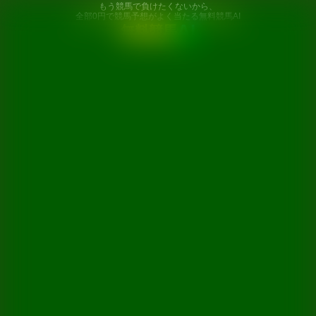
もう競馬で負けたくないから、
全部0円で競馬予想がよく当たる無料競馬AI
AI
無料競馬