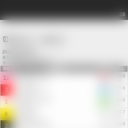
⏰
過去5年のレース結果一覧
2024年10月20日
東京競馬場 11R ブラジルカップ
ダート 2100m 13頭 晴 良
馬番
馬名・騎手名
着順
タイム
グロリアムンディ
1
2:10.5
12
北村 宏司
8人気
先行
メイプルリッジ
2
2:10.6
3
三浦 皇成
1人気
差し
フタイテンロック
3
2:10.6
1
木幡 巧也
9人気
差し
リチュアル
4
2:10.7
6
団野 大成
2人気
先行
カフジオクタゴン
5
2:10.8
2