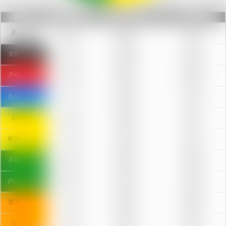
騎手名
総騎乗回数
3着以内回数
1着回数
17回
7回
88回
原 優介
（19.318%）
（7.954%）
56回
11回
216回
大野 拓弥
（25.925%）
（5.092%）
82回
32回
218回
戸崎 圭太
（37.614%）
（14.678%）
10回
2回
77回
丸田 恭介
（12.987%）
（2.597%）
33回
9回
122回
石橋 脩
（27.049%）
（7.377%）
13回
1回
117回
松岡 正海
（11.111%）
（0.854%）
39回
13回
169回
木幡 巧也
（23.076%）
（7.692%）
47回
17回
259回
内田 博幸
（18.146%）
（6.563%）
25回
10回
111回
菅原 明良
（22.522%）
（9.009%）
33回
8回
152回
吉田 豊