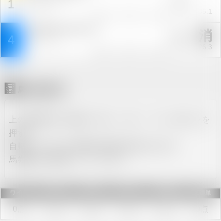
9
1
原 優介
35.1
24.8倍
軸
紐
穴
フタイテンロック
消
11
4
丸田 恭介
26.3
28.4倍
軸
紐
穴
🧮
馬券点数計算
上の競馬予想一覧表の「軸」「紐」「穴」のボタンを
押すと
自動でそれぞれの券種の点数が表示されます。
馬券購入の参考にしてください。
ワイド
枠連
馬連
馬単
三連複
三連単
0点
0点
0点
0点
0点
0点