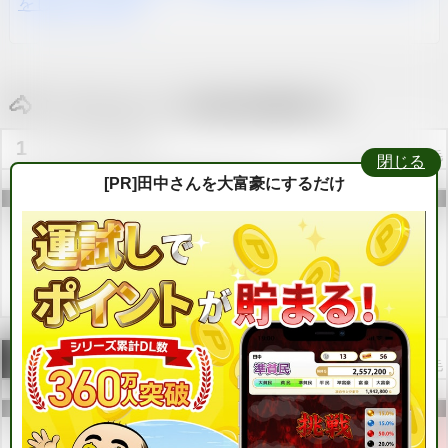
をしましょう▼
🐴
「ブラジルカップ」出走馬の基本情報一覧
1
サトノエピック
牡馬
/
関東所属
/
鹿毛
閉じる
調教師：国枝 栄
[PR]田中さんを大富豪にするだけ
2025年06月21日
2025年05月04日
2025年01月26日
スレイプニル
ブリリアント
G2 プロキオンＳ
東京 ダート 2100m
東京 ダート 2100m
中京 ダート 1800m
晴 良 3枠 3番
晴 稍重 1枠 1番
晴 良 8枠 16番
騎手不明
騎手不明
国分 優作
8着
5着
13着
/11頭
/16頭
/16頭
2:10.4 (先行)
2:09.4 (先行)
1:52.2 (差し)
2
アピーリングルック
牝馬
/
関東所属
/
黒鹿毛
調教師：辻 哲英
2025年09月20日
2025年07月06日
2025年05月03日
イサ殿下来場
ジュライＳ
三条Ｓ
中山 ダート 1800m
福島 ダート 1700m
新潟 ダート 1800m