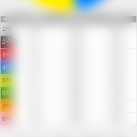
枠番
総出走頭数
3着以内頭数
1着頭数
112頭
33頭
1枠
588頭
（19.047%）
（5.612%）
107頭
36頭
2枠
621頭
（17.23%）
（5.797%）
153頭
57頭
3枠
651頭
（23.502%）
（8.755%）
149頭
42頭
4枠
674頭
（22.106%）
（6.231%）
156頭
63頭
5枠
697頭
（22.381%）
（9.038%）
166頭
47頭
6枠
725頭
（22.896%）
（6.482%）
128頭
44頭
7枠
735頭
（17.414%）
（5.986%）
160頭
55頭
8枠
746頭
（21.447%）
（7.372%）