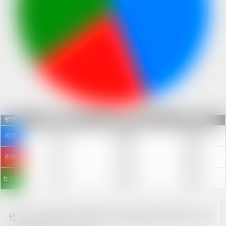
性別
総出走頭数
3着以内頭数
1着頭数
949頭
328頭
4412頭
牡馬
（21.509%）
（7.434%）
68頭
18頭
500頭
牝馬
（13.6%）
（3.599%）
114頭
31頭
525頭
セン馬
（21.714%）
（5.904%）
性別での競馬予想は優劣分析は最後の競馬予想に悩む