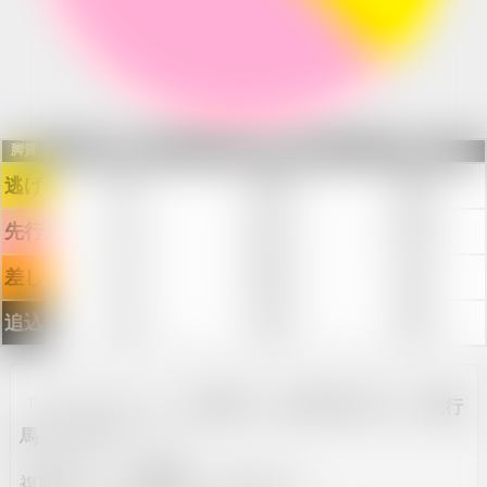
脚質
総出走頭数
3着以内頭数
1着頭数
144頭
58頭
逃げ
453頭
（31.788%）
（12.803%）
481頭
186頭
先行
1326頭
（36.274%）
（14.027%）
383頭
94頭
差し
1932頭
（19.824%）
（4.865%）
123頭
39頭
追込
1726頭
（7.126%）
（2.259%）
「ブラジルカップ」の脚質による競馬予想では「
先行
馬
」が勝つでしょう。
複勝率では「
先行馬
」に注目です！