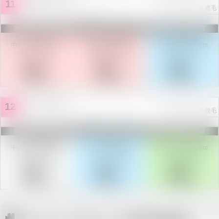
11
カゼノランナー
牡馬
/
関西所属
/
青鹿毛
調教師：松永 幹夫
2025年08月31日
2025年05月17日
2025年05月04日
白川郷Ｓ
中ノ岳特別
須知特別
中京 ダート 1900m
新潟 ダート 1800m
京都 ダート 1900m
晴 良 5枠 9番
曇 稍重 6枠 7番
晴 良 5枠 5番
北村 友一
北村 友一
藤岡 佑介
1着
1着
2着
/16頭
/10頭
/10頭
1:58.5 (先行)
1:52.6 (先行)
1:59.6 (逃げ)
12
ゼットリアン
牡馬
/
関西所属
/
鹿毛
調教師：吉田 直弘
2025年09月20日
2025年08月03日
2025年06月21日
イサ殿下来場
名鉄杯
スレイプニル
中山 ダート 1800m
中京 ダート 1800m
東京 ダート 2100m
小雨 重 4枠 7番
晴 良 7枠 9番
晴 良 6枠 6番
戸崎 圭太
松山 弘平
三浦 皇成
6着
2着
3着
/15頭
/12頭
/11頭
1:52.5 (追込)
1:52.2 (差し)
2:09.0 (追込)