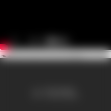
2025年 サウジカップ（G1） | フォーエバーヤング | JRA公式