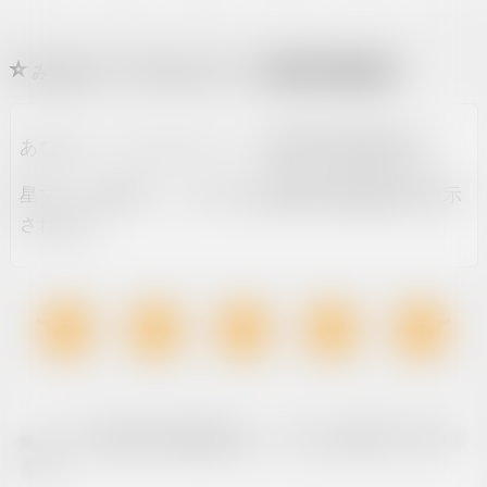
⭐
みんなの「ブラジルカップ」AI競馬予想期待度
あなたの「ブラジルカップ」AI競馬予想期待度は？
星マークを押すと、みんなのAI競馬予想期待度が表示
されます。
★
★
★
★
★
みんなのAI競馬予想期待度は、123人の投票で平均4.5
です。