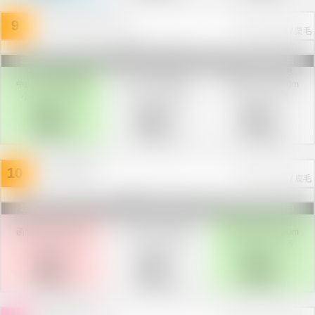
9
ブレイクフォース
牡馬
/
関東所属
/
栗毛
調教師：中舘 英二
2025年09月20日
2025年08月23日
2025年04月19日
イサ殿下来場
ＢＳＮ賞
G3 アンタレスＳ
中山 ダート 1800m
新潟 ダート 1800m
阪神 ダート 1800m
小雨 重 8枠 14番
晴 良 7枠 10番
晴 良 8枠 13番
菅原 明良
田辺 裕信
北村 友一
3着
6着
5着
/15頭
/12頭
/12頭
1:51.9 (追込)
1:52.2 (差し)
1:52.1 (追込)
10
ピュアキアン
牡馬
/
関東所属
/
鹿毛
調教師：竹内 正洋
2025年07月19日
2025年06月21日
2025年05月04日
マリーンＳ
スレイプニル
ブリリアント
函館 ダート 1700m
東京 ダート 2100m
東京 ダート 2100m
晴 良 3枠 3番
晴 良 2枠 2番
晴 稍重 6枠 12番
吉田 豊
吉田 豊
吉田 豊
1着
4着
3着
/14頭
/11頭
/16頭
1:43.8 (逃げ)
2:09.1 (逃げ)
2:08.4 (逃げ)