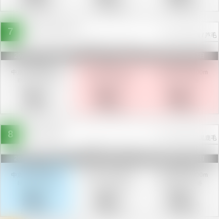
1:47.2 (逃げ)
1:58.5 (追込)
1:45.5 (先行)
7
アムールドパリ
牝馬
/
関東所属
/
芦毛
調教師：稲垣 幸雄
2025年08月30日
2025年05月03日
2025年02月23日
名古屋城Ｓ
是政Ｓ
4歳以上2勝
中京 ダート 1800m
東京 ダート 2100m
東京 ダート 2100m
晴 良 6枠 11番
晴 重 2枠 4番
晴 良 1枠 1番
小沢 大仁
横山 武史
横山 武史
7着
1着
1着
/16頭
/16頭
/14頭
1:53.0 (差し)
2:10.2 (逃げ)
2:13.0 (逃げ)
8
リチュアル
セン馬
/
関西所属
/
黒鹿毛
調教師：田中 克典
2025年08月30日
2025年06月21日
2025年05月11日
名古屋城Ｓ
スレイプニル
平城京Ｓ
中京 ダート 1800m
東京 ダート 2100m
京都 ダート 1800m
晴 良 8枠 15番
晴 良 7枠 9番
曇 稍重 4枠 8番
団野 大成
大野 拓弥
酒井 学
2着
5着
11着
/16頭
/11頭
/16頭
1:52.3 (先行)
2:09.5 (先行)
1:51.7 (追込)